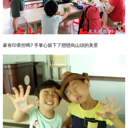
家有印章控嗎? 手掌心留下了戀戀烏山頭的美景