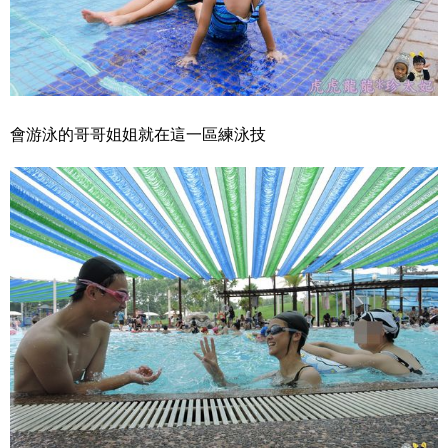
會游泳的哥哥姐姐就在這一區練泳技