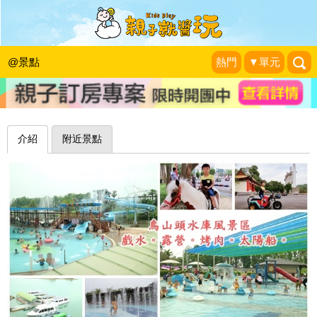
清涼一夏！五大主題戲水游泳池～台南
烏山頭水庫風景區親水公園
@景點
熱門
▼單元
珍太妃旅遊親子生活
|
2017-05-28
介紹
附近景點