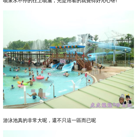
噴泉水不停的往上噴灑，光是用看的就覺得好沁心呀!
游泳池真的非常大呢，還不只這一區而已呢