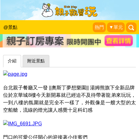
坐上機器戰甲啟航囉～台北奧斯丁夢想
樂園(已歇業)
@景點
熱門
▼單元
珍太妃旅遊親子生活
|
2016-09-08
介紹
附近景點
台北親子餐廳又一發 ||奧斯丁夢想樂園|| 湯姆熊旗下全新品牌
位於京華城8樓今天新開幕就已經迫不及待帶著龍弟來玩玩，
一到八樓的氛圍就是完全不一樣了，外觀像是一艘大型的太
空船艙，流線的燈光讓人感覺十足科幻感
門口的可愛公仔開心的迎接著小佳賓們