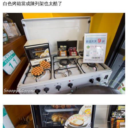
白色烤箱當成陳列架也太酷了