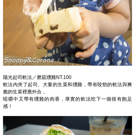
陽光起司軟法／磨菇燻雞NT.100
軟法內夾了起司、大量的生菜和燻雞，帶有咬勁的軟法與爽
脆的生菜裡應外合，
咀嚼中又帶有燻雞的肉香，厚實的軟法吃下一個很有飽足
感！