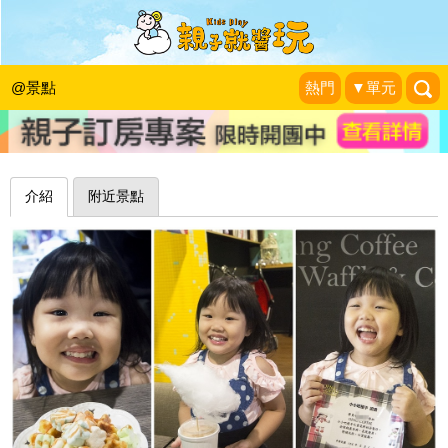
手作雲朵鮮奶茶+比利時鬆餅綴飾，成
品專業又夢幻～台北OFNA Coffee
@景點
熱門
▼單元
史努比遊樂園
|
2017-05-06
介紹
附近景點