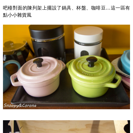
吧檯對面的陳列架上擺設了鍋具、杯盤、咖啡豆…這一區有
點小小雜貨風