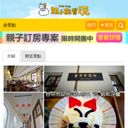
百年建築風華再現，招財貓冰好吸睛～
臺中市役所
@景點
熱門
▼單元
史努比遊樂園
|
2016-07-26
介紹
附近景點