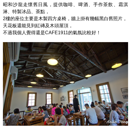
昭和沙龍走懷舊日風，提供咖啡、啤酒、手作茶飲、霜淇
淋、特製冰品、茶點，
2樓的座位主要是木製四方桌椅，牆上掛有幾幅黑白舊照片，
天花板還能見到紅磚及木頭屋頂，
不過我個人覺得還是CAFE1911的氣氛比較好！