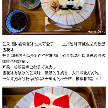
芒果招財貓雪花冰也太可愛了，一上桌連啤阿嬤也後悔沒點
雪花冰，
芒果口味的所以是乳白色招財貓，如果點花生口味就會是淡
咖啡色招財貓，
耳朵、笑眼及嘴巴都是巧克力，
雪花冰有淡淡的芒果味、濃濃的牛奶香，入口即化好好吃，
一旁還抱著餅乾做的寫著千萬兩的小金幣，模樣相當討喜！