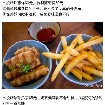
市役所炸薯條60元／特製蘿蔔糕60元，
這個價錢和巷口的早餐店差不多了，真的好親民！
薯條外酥內嫩不油膩，蘿蔔糕味道也不錯
市役所珍珠奶茶65元，奶茶濃醇香不會甜膩，搭配QQ的珍珠
別有一番風味