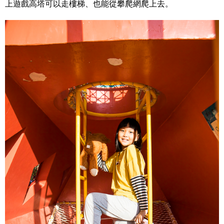
上遊戲高塔可以走樓梯、也能從攀爬網爬上去。