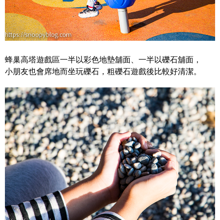
蜂巢高塔遊戲區一半以彩色地墊舖面、一半以礫石舖面，
小朋友也會席地而坐玩礫石，粗礫石遊戲後比較好清潔。