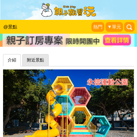
穿梭蜂巢遊戲塔，手腳並用多爬多放電
～台中永信運動公園遊戲場
@景點
熱門
▼單元
史努比遊樂園
|
2022-11-02
介紹
附近景點