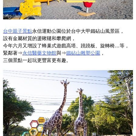
台中親子景點
永信運動公園位於台中大甲鐵砧山風景區，
設有金屬材質的盪鞦韆和攀爬網，
今年六月又增設了蜂巢式遊戲高塔、蹺蹺板、旋轉椅…等，
緊鄰著⇒
永信醫藥文物館
與⇒
鐵砧山雕塑公園
，
三個景點一起玩更豐富更有趣。