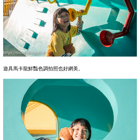
遊具馬卡龍鮮豔色調拍照也好網美。