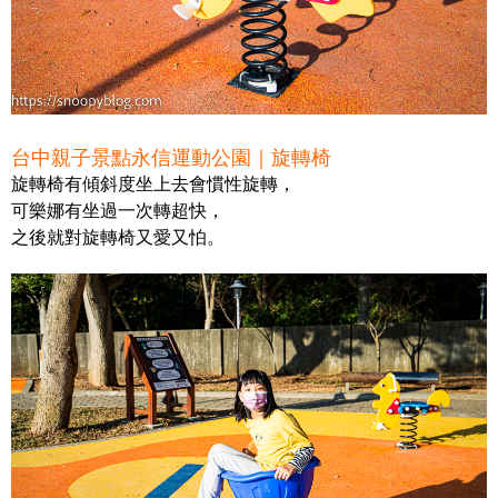
台中親子景點永信運動公園｜旋轉椅
旋轉椅有傾斜度坐上去會慣性旋轉，
可樂娜有坐過一次轉超快，
之後就對旋轉椅又愛又怕。