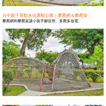
台中親子景點永信運動公園｜攀爬網＆攀爬架
攀爬網和攀爬架讓小孩手腳並用、多爬多放電。