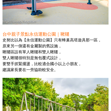
台中親子景點永信運動公園｜鞦韆
史努比以為【永信運動公園】只有蜂巢高塔遊具那一區，
原來另一側還有金屬製的舊設施，
鞦韆區設有單人鞦韆和雙人鞦韆，
雙人鞦韆很特別是無包覆式設計，
要雙手抓緊擺盪，比較適合國小以上小朋友，
建議家長要在一旁協助較安全。