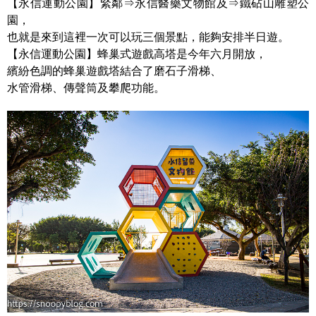
【永信運動公園】緊鄰⇒永信醫藥文物館及⇒鐵砧山雕塑公
園，
也就是來到這裡一次可以玩三個景點，能夠安排半日遊。
【永信運動公園】蜂巢式遊戲高塔是今年六月開放，
繽紛色調的蜂巢遊戲塔結合了磨石子滑梯、
水管滑梯、傳聲筒及攀爬功能。