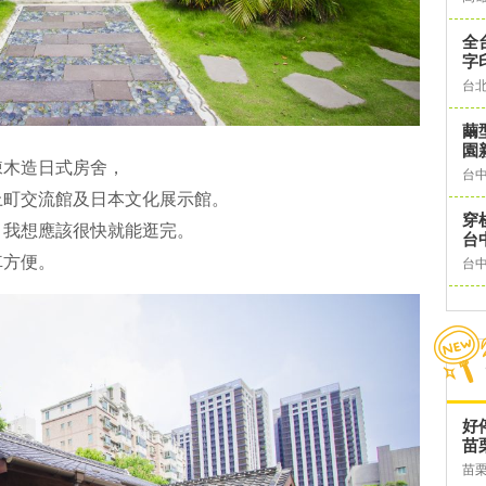
全
字
台
繭
園
棟木造日式房舍，
台
上町交流館及日本文化展示館。
穿
，我想應該很快就能逛完。
台
車方便。
台
好
苗
苗