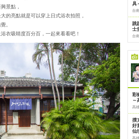
具
新興景點，
台
最大的亮點就是可以穿上日式浴衣拍照，
跳
錯覺。
士
上浴衣吸睛度百分百，一起來看看吧！
台
彩
～
高
撲
好
仙
高