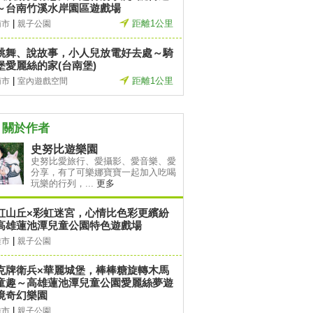
～台南竹溪水岸園區遊戲場
|
距離1公里
南市
親子公園
跳舞、說故事，小人兒放電好去處～騎
堡愛麗絲的家(台南堡)
|
距離1公里
南市
室內遊戲空間
關於作者
史努比遊樂園
史努比愛旅行、愛攝影、愛音樂、愛
分享，有了可樂娜寶寶一起加入吃喝
玩樂的行列，...
更多
虹山丘×彩虹迷宮，心情比色彩更繽紛
高雄蓮池潭兒童公園特色遊戲場
|
雄市
親子公園
克牌衛兵×華麗城堡，棒棒糖旋轉木馬
童趣～高雄蓮池潭兒童公園愛麗絲夢遊
境奇幻樂園
|
雄市
親子公園