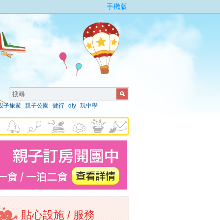
手機版
親子旅遊
親子公園
健行
diy
玩中學
貼心設施 / 服務