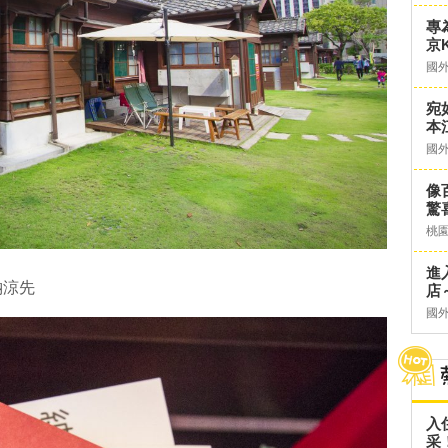
專
京K
國
宛
本
國
像
驚
桃
進
納涼先
店～
國
入
采