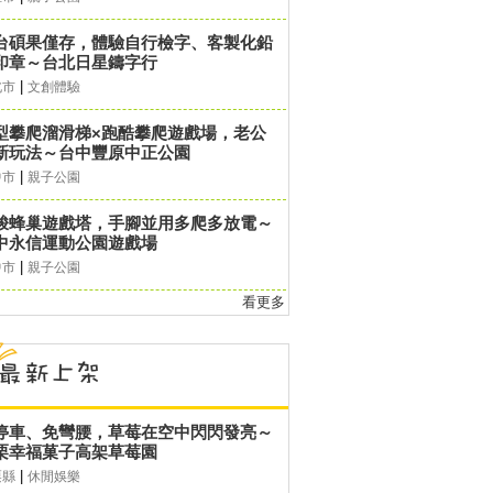
台碩果僅存，體驗自行檢字、客製化鉛
印章～台北日星鑄字行
|
北市
文創體驗
型攀爬溜滑梯×跑酷攀爬遊戲場，老公
新玩法～台中豐原中正公園
|
中市
親子公園
梭蜂巢遊戲塔，手腳並用多爬多放電～
中永信運動公園遊戲場
|
中市
親子公園
看更多
停車、免彎腰，草莓在空中閃閃發亮～
栗幸福菓子高架草莓園
|
栗縣
休閒娛樂