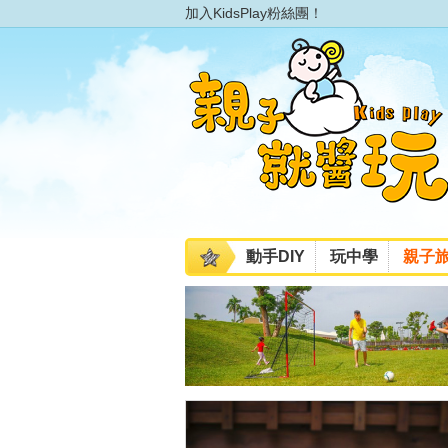
加入KidsPlay粉絲團！
動手DIY
玩中學
親子