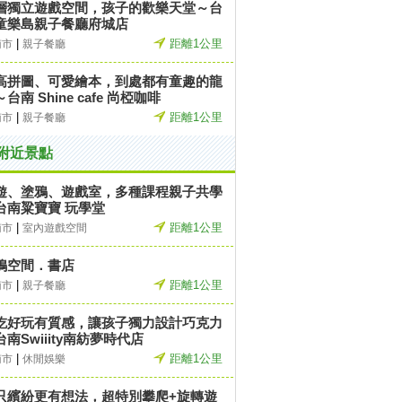
層獨立遊戲空間，孩子的歡樂天堂～台
童樂島親子餐廳府城店
|
距離1公里
南市
親子餐廳
高拼圖、可愛繪本，到處都有童趣的龍
台南 Shine cafe 尚椏咖啡
|
距離1公里
南市
親子餐廳
附近景點
遊、塗鴉、遊戲室，多種課程親子共學
台南粱寶寶 玩學堂
|
距離1公里
南市
室內遊戲空間
鴨空間．書店
|
距離1公里
南市
親子餐廳
吃好玩有質感，讓孩子獨力設計巧克力
台南Swiiity南紡夢時代店
|
距離1公里
南市
休閒娛樂
只繽紛更有想法，超特別攀爬+旋轉遊