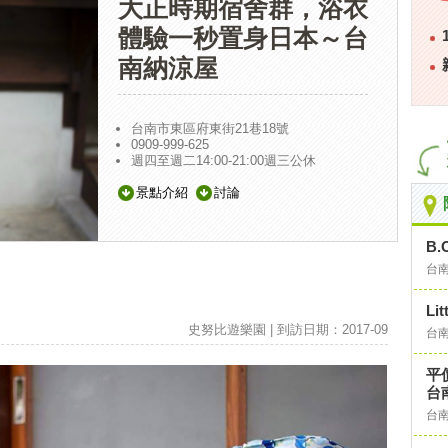
大正時期宿舍群，浴衣
體驗一秒置身日本～台
南納涼屋
台南市東區府東街21巷18號
0909-999-625
週四至週二14:00-21:00週三公休
景點介紹
討論
B.
台
Lit
史努比遊樂園 | 到訪日期：2017-09
台
平
台
台