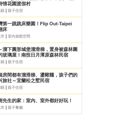
詩情花園渡假村
|
義縣
親子住宿
第一跳跳床樂園！Flip Out-Taipei
翻床
|
北市
室內遊戲空間
～溜下圓形城堡溜滑梯，置身被森林圍
的玻璃屋！南投日月潭原森林民宿
|
投縣
親子住宿
個房間都有溜滑梯、盪鞦韆，孩子們的
叫旅社～宜蘭松之墅民宿
|
蘭縣
親子住宿
樹先生的家：室內、室外都好好玩！
|
北市
親子餐廳