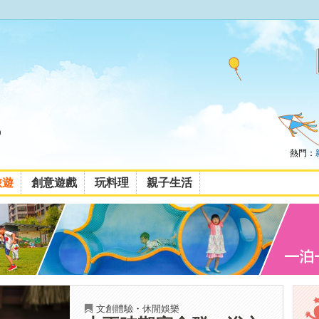
熱門：
旅遊
創意遊戲
玩料理
親子生活
文創體驗
・
休閒娛樂