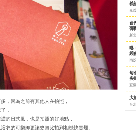
義
嘉
台灣
彈
新
咻
繞
南
每
尖
宜
大
不多，因為之前有其他人在拍照，
台
記了，
濃濃的日式風，也是拍照的好地點，
上浴衣的可樂娜更讓史努比拍到相機快冒煙。