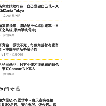
為兒童體驗打造，自己賺錢自己花～東
idZania Tokyo
|
外
室內遊戲空間
如雲霄飛車，體驗懸掛式單軌電車～日
江之島線(湘南單軌電車)
|
外
休閒娛樂
百寶箱一樣玩不完，每個角落都有豐富
喜～桃園平鎮新勢親子館
|
園市
室內遊戲空間
入秘密基地，只有小孩才能購買的麵包
東京Comme’N KIDS
|
外
休閒娛樂
住六星級RV露營車～白天夜晚都精
！BBQ烤肉、魔術表演、煙火秀…嘉