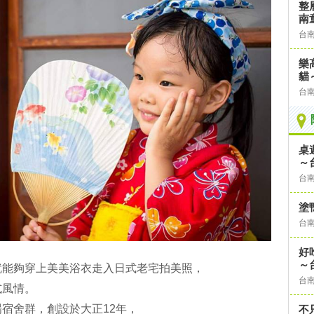
整
南
台
樂
貓～
台
桌
～
台
塗
台
好
～
就能夠穿上美美浴衣走入日式老宅拍美照，
台
式風情。
宿舍群，創設於大正12年，
不