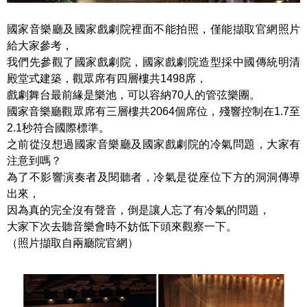
國家音樂廳及國家戲劇院裡面不能拍照，僅能擷取官網照片
給大家參考，
我們先參觀了國家戲劇院，國家戲劇院造型採中國傳統明清
殿堂式建築，觀眾席有四層樓共1498席，
戲劇舞台最前緣是樂池，可以容納70人的管弦樂團。
國家音樂廳觀眾席有三層樓共2064個席位，殘響控制在1.7至
2.1秒符合國際標準。
之前從沒想過國家音樂廳及國家戲劇院的冷氣問題，大家有
注意到嗎？
為了不影響演奏者及閱聽者，冷氣是從座位下方的洞洞傳導
出來，
因為真的完全沒有聲音，倒是讓人忘了有冷氣的問題，
大家下次去聽音樂會時不妨低下頭來觀察一下。
（照片擷取自兩廳院官網）