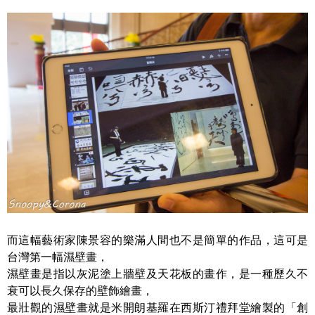
而這幅藝術家陳景容的樂滿人間也不是簡單的作品，這可是
台灣第一幅濕壁畫，
濕壁畫是指以灰泥塗上牆壁及天花板的畫作，是一種歷久不
衰可以長久保存的壁飾繪畫，
最壯觀的濕壁畫就是米開朗基羅在西斯汀禮拜堂繪製的「創