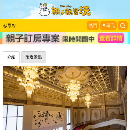
一探國家音樂廳、國家戲劇院裡的小秘
密～台北國家兩廳院
@景點
熱門
▼單元
史努比遊樂園
|
2017-09-21
介紹
附近景點