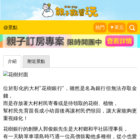
不存金錢只存花樹，悠遊無料美麗花園
～彰化花樹銀行
@景點
熱門
▼單元
史努比遊樂園
|
2016-03-14
介紹
附近景點
位於彰化的大村"花樹銀行"，雖然是名為銀行但無法存取金
錢，
而是存放著大村村民寄養或是待領取的花樹、植物，
幫村民先育苗長成小幼苗後再讓村民們領回，讓大家能夠更
重視綠化！
花樹銀行的創辦人郭俊銀先生是大村鄉和平社區理事長，
有一天騎單車環島時巧遇一位高僧鼓勵他多種樹，從小也愛