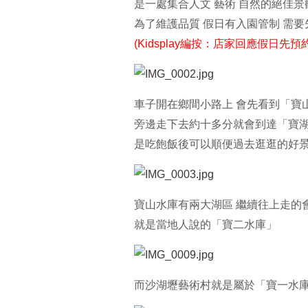
是一處集合人文 藝術 自然的絕佳景
為了維護品質 假日有入園管制 需
(Kidsplay編按：店家回應假日
車子開在鄉間小路上 會先看到「寶
旁邊走下去約十多分就會到達「寶
是吃飽飯後可以順便過去逛逛的好
寶山水庫有兩大湖區 繼續往上走的
就是當地人說的「寶二水庫」
而沙湖壢藝術村就是屬於「寶一水庫