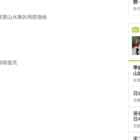
館
新
經寶山水庫的局部徵收
眼睛發亮
季
山
苗
日
宜
浴
日
宜
手