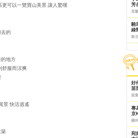
芳
區更可以一覽寶山美景 讓人驚嘆
宜
騎
綠
回去的
新
簷的地方
到舒服而涼爽
想
好
苗
苗
賞景 快活逍遙
專
京K
國
建築
宛