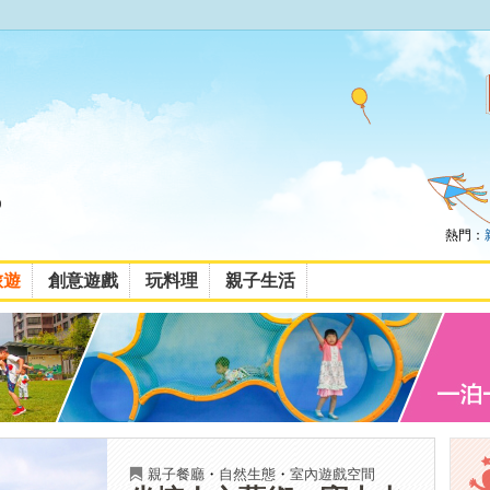
熱門：
旅遊
創意遊戲
玩料理
親子生活
親子餐廳
・
自然生態
・
室內遊戲空間