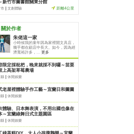
～新竹市圖書館關東分館
|
距離4公里
竹市
文創體驗
關於作者
朱佬這一家
小時候我的童年因為家裡開文具店，
幾乎都在顧店中長大。如今，因為經
濟寬裕許多，...
更多
節限定採枇杷，晚來就採不到囉～苗栗
坡上高架草莓農場
|
栗縣
休閒娛樂
式老屋裡體驗手作工藝～宜蘭日和圖圖
|
蘭縣
休閒娛樂
衣體驗、日本舞表演，不用出國也像在
本～宜蘭綠舞日式主題園區
|
蘭縣
休閒娛樂
工綠茶糕DIY，大人小孩攏鵝樂～宜蘭