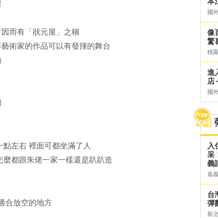
本
房
國
首因而有「狀元屋」之稱
像
驚
年藝術家的作品可以有發揮的舞台
桃
動
進
店～
國
用
一點左右 裡面可都坐滿了人
入
采
怎麼都跟朱佬一家一樣還是趴趴造
義
嘉
台灣
是適合放空的地方
彈
新