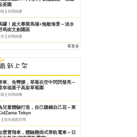
岳茶園
|
蘭縣
休閒娛樂
馬囉！超大專業馬場+無敵海景～淡水
野馬術文創園區
|
北市
休閒娛樂
看更多
停車、免彎腰，草莓在空中閃閃發亮～
栗幸福菓子高架草莓園
|
栗縣
休閒娛樂
為兒童體驗打造，自己賺錢自己花～東
idZania Tokyo
|
外
室內遊戲空間
如雲霄飛車，體驗懸掛式單軌電車～日