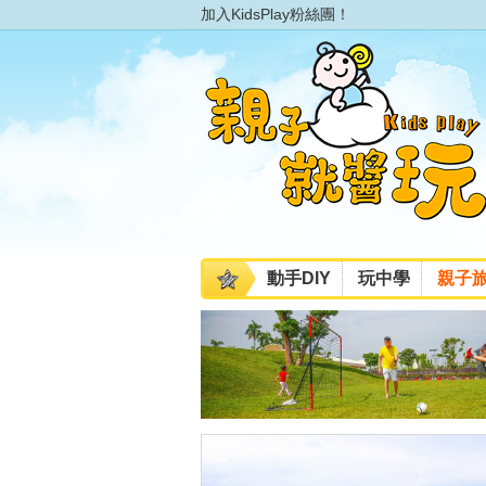
加入KidsPlay粉絲團！
動手DIY
玩中學
親子