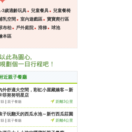
1-3歲適齡玩具
兒童餐具
兒童餐椅
哺乳空間
室內遊戲區
寶寶爬行區
尿布枱
戶外庭院
滑梯
球池
繪本區
附近親子餐廳
內外舒適大空間，彩虹小屋藏嬌客～新
卡菲努努明星店
|
距離3公里
竹縣
親子餐廳
孩子玩翻天的西瓜水池～新竹西瓜莊園
|
距離4公里
竹縣
親子餐廳