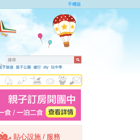
手機版
親子旅遊
親子公園
健行
diy
玩中學
貼心設施 / 服務