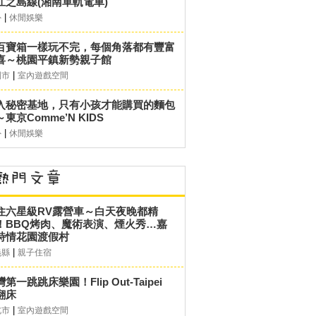
江之島線(湘南單軌電車)
|
外
休閒娛樂
百寶箱一樣玩不完，每個角落都有豐富
喜～桃園平鎮新勢親子館
|
園市
室內遊戲空間
入秘密基地，只有小孩才能購買的麵包
東京Comme’N KIDS
|
外
休閒娛樂
住六星級RV露營車～白天夜晚都精
！BBQ烤肉、魔術表演、煙火秀…嘉
詩情花園渡假村
|
義縣
親子住宿
第一跳跳床樂園！Flip Out-Taipei
翻床
|
北市
室內遊戲空間