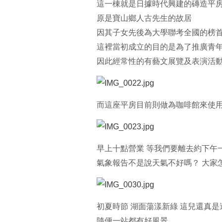
這一棟就是日據時代興建的磚造平
原是寶山鄉人古先生的故居
因其子女先後為大學聯考全國的榜
這裡當初成立的目的是為了推廣青
因此經常性的有藝文展覽及表演活
而這座平房目前則做為咖啡館來使
早上十點營業 等我們要離去約下午
氣象報告不是說天氣不好嗎？ 大家
初夏時節 湖面蕩漾新綠 這兒還真
隨便一站都有好風景