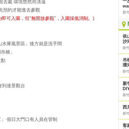
一
觀去處 環境悠然而淡遠
wa
要先預約才能進去參觀
新
先預約即可入園，但"無開放參觀"，入園採低消制。)
依
沙
山水庫風景區」後方就是洗手間
新
湖吊橋」
吊
景點
環
新
新
會到達景觀台
D
新
西
新
」 假日大門口有人員在管制
客