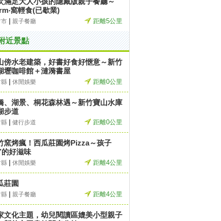
次滿足大人小孩的隱藏版親子餐廳～
rm‧窩輕食(已歇業)
|
距離5公里
竹市
親子餐廳
附近景點
山傍水老建築，好書好食好愜意～新竹
湖壢咖啡館＋漣漪書屋
|
距離0公里
竹縣
休閒娛樂
橋、湖景、桐花森林遇～新竹寶山水庫
湖步道
|
距離0公里
竹縣
健行步道
竹窯烤瘋！西瓜莊園烤Pizza～孩子
IY的好滋味
|
距離4公里
竹縣
休閒娛樂
瓜莊園
|
距離4公里
竹縣
親子餐廳
家文化主題，幼兒閱讀區媲美小型親子