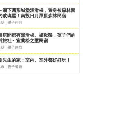
～溜下圓形城堡溜滑梯，置身被森林圍
的玻璃屋！南投日月潭原森林民宿
|
投縣
親子住宿
個房間都有溜滑梯、盪鞦韆，孩子們的
叫旅社～宜蘭松之墅民宿
|
蘭縣
親子住宿
樹先生的家：室內、室外都好好玩！
|
北市
親子餐廳