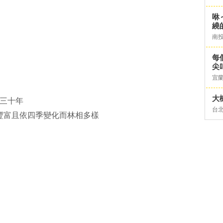
咻
繞
南
每
尖
宜
大
近三十年
台
豐富且依四季變化而林相多樣