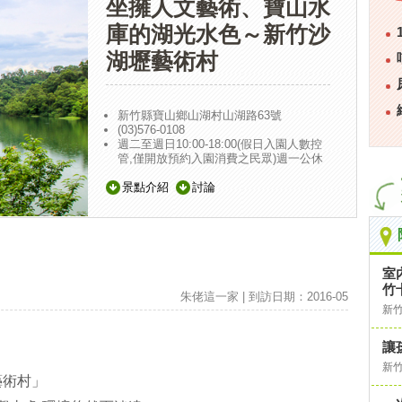
坐擁人文藝術、寶山水
庫的湖光水色～新竹沙
湖壢藝術村
新竹縣寶山鄉山湖村山湖路63號
(03)576-0108
週二至週日10:00-18:00(假日入園人數控
管,僅開放預約入園消費之民眾)週一公休
景點介紹
討論
室
竹
朱佬這一家 | 到訪日期：2016-05
新
讓
新
藝術村」