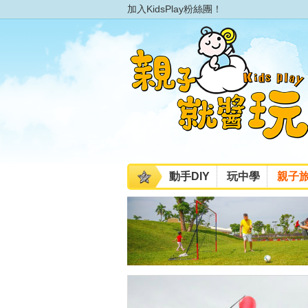
加入KidsPlay粉絲團！
動手DIY
玩中學
親子