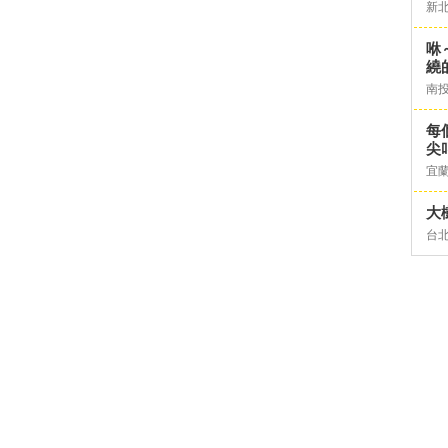
新
咻
繞
南
每
尖
宜
大
台