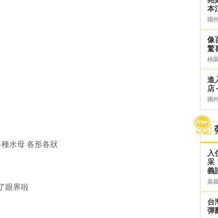
本
國
像
驚
桃
進
店～
國
種水母 各形各狀
入
采
義
嘉
了眼界啦
台灣
彈