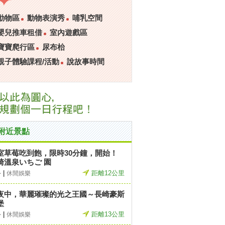
動物區
動物表演秀
哺乳空間
嬰兒推車租借
室內遊戲區
寶寶爬行區
尿布枱
親子體驗課程/活動
說故事時間
附近景點
室草莓吃到飽，限時30分鐘，開始！
崎溫泉いちご 園
|
距離12公里
外
休閒娛樂
夜中，華麗璀璨的光之王國～長崎豪斯
堡
|
距離13公里
外
休閒娛樂