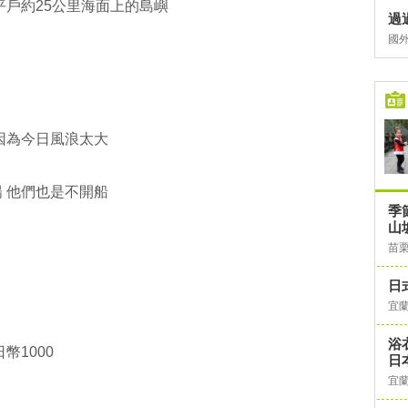
平戶約25公里海面上的島嶼
過
國
因為今日風浪太大
 他們也是不開船
季
山
苗
日
宜
浴
幣1000
日
宜