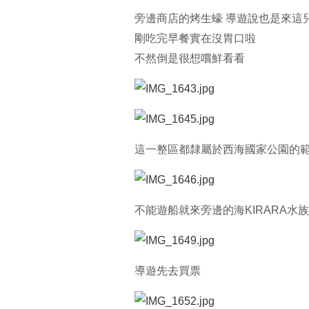
旁邊商店的烤生蠔 導遊說也是來這
剛吃完早餐實在沒胃口啦
不然倒是很想嚐鮮看看
這一整區都隸屬於西海國家公園的
不能遊船就來旁邊的海KIRARA水
導遊先去買票