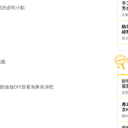
手
兒的必吃小點
芳
宜
騎
綠
新
範圍
好
苗
族館做做DIY跟看海豚表演吧
苗
專
京K
國
宛