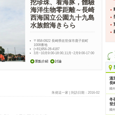
挖珍珠、看海豚，體驗
海洋生物零距離～長崎
西海国立公園九十九島
水族館海きらら
〒858-0922 長崎県佐世保市鹿子前町
1008番地
(+81)956-28-4187
3月~10月9:00-18:00,11月~2月9:00-17:00
景點介紹
討論
溫
長
國
朱佬這一家 | 到訪日期：2016-02
冬
登
國