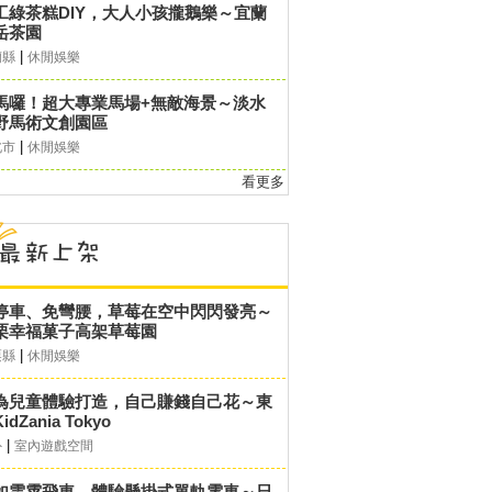
工綠茶糕DIY，大人小孩攏鵝樂～宜蘭
岳茶園
|
蘭縣
休閒娛樂
馬囉！超大專業馬場+無敵海景～淡水
野馬術文創園區
|
北市
休閒娛樂
看更多
停車、免彎腰，草莓在空中閃閃發亮～
栗幸福菓子高架草莓園
|
栗縣
休閒娛樂
為兒童體驗打造，自己賺錢自己花～東
idZania Tokyo
|
外
室內遊戲空間
如雲霄飛車，體驗懸掛式單軌電車～日