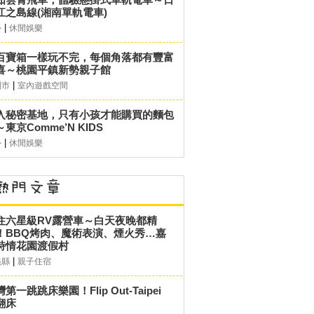
江之島線(湘南單軌電車)
|
外
休閒娛樂
百寶箱一樣玩不完，每個角落都有豐富
喜～桃園平鎮新勢親子館
|
園市
室內遊戲空間
入秘密基地，只有小孩才能購買的麵包
東京Comme’N KIDS
|
外
休閒娛樂
住六星級RV露營車～白天夜晚都精
！BBQ烤肉、魔術表演、煙火秀…嘉
詩情花園渡假村
|
義縣
親子住宿
第一跳跳床樂園！Flip Out-Taipei
翻床