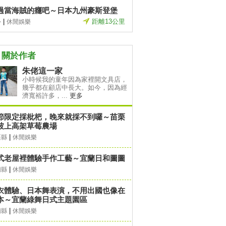
過當海賊的癮吧～日本九州豪斯登堡
|
距離13公里
外
休閒娛樂
關於作者
朱佬這一家
小時候我的童年因為家裡開文具店，
幾乎都在顧店中長大。如今，因為經
濟寬裕許多，...
更多
節限定採枇杷，晚來就採不到囉～苗栗
坡上高架草莓農場
|
栗縣
休閒娛樂
式老屋裡體驗手作工藝～宜蘭日和圖圖
|
蘭縣
休閒娛樂
衣體驗、日本舞表演，不用出國也像在
本～宜蘭綠舞日式主題園區
|
蘭縣
休閒娛樂