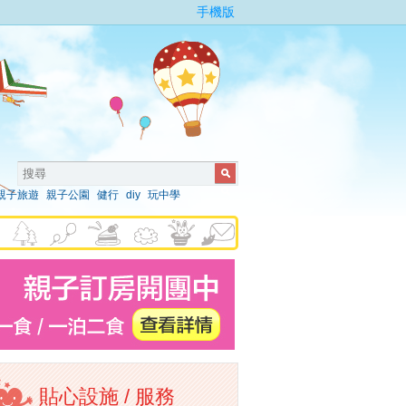
手機版
親子旅遊
親子公園
健行
diy
玩中學
貼心設施 / 服務