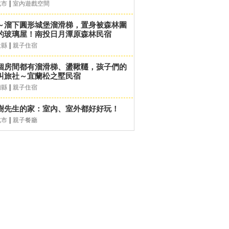
|
北市
室內遊戲空間
～溜下圓形城堡溜滑梯，置身被森林圍
的玻璃屋！南投日月潭原森林民宿
|
投縣
親子住宿
個房間都有溜滑梯、盪鞦韆，孩子們的
叫旅社～宜蘭松之墅民宿
|
蘭縣
親子住宿
樹先生的家：室內、室外都好好玩！
|
北市
親子餐廳