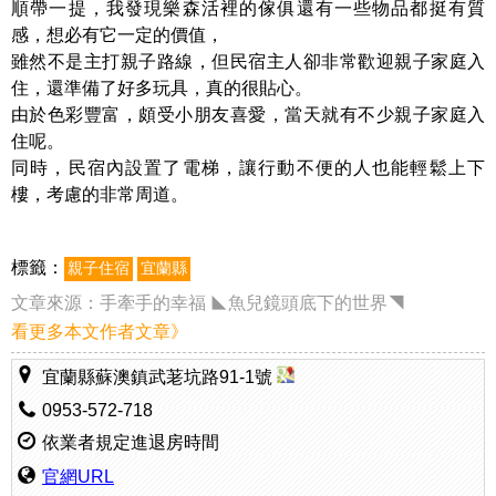
順帶一提，我發現樂森活裡的傢俱還有一些物品都挺有質
感，想必有它一定的價值，
雖然不是主打親子路線，但民宿主人卻非常歡迎親子家庭入
住，還準備了好多玩具，真的很貼心。
由於色彩豐富，頗受小朋友喜愛，當天就有不少親子家庭入
住呢。
同時，民宿內設置了電梯，讓行動不便的人也能輕鬆上下
樓，考慮的非常周道。
標籤：
親子住宿
宜蘭縣
文章來源：
手牽手的幸福 ◣魚兒鏡頭底下的世界◥
看更多本文作者文章》
宜蘭縣蘇澳鎮武荖坑路91-1號
0953-572-718
依業者規定進退房時間
官網URL