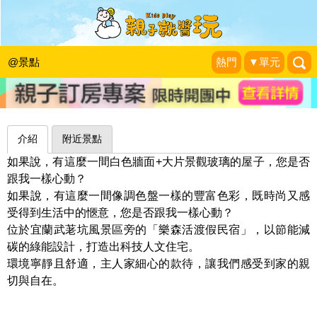
外型簡約、內在繽紛的綠能設計民宿～
宜蘭樂森活
@景點
熱門
▼單元
魚兒 x 牽手明太子的「視」界旅行
|
2012-11-05
介紹
附近景點
如果說，有這麼一間白色牆面+大片景觀玻璃的屋子，您是否
跟我一樣心動？
如果說，有這麼一間像調色盤一樣的豐富色彩，既時尚又感
受得到生活中的愜意，您是否跟我一樣心動？
位於宜蘭武荖坑風景區旁的「樂森活渡假民宿」，以節能減
碳的綠能設計，打造出科技人文住宅。
環境寧靜且舒適，主人家細心的款待，讓我們感受到家的親
切與自在。