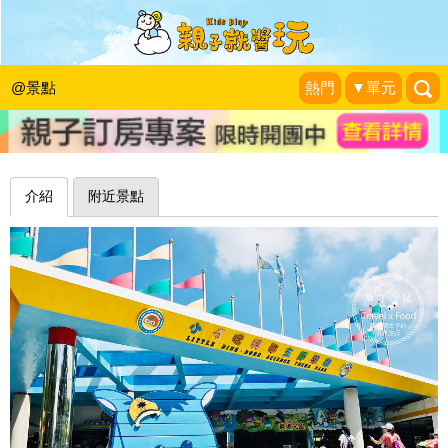
玩水玩雪玩科技，一票到底玩透透～新
竹小叮噹科學主題樂園
@景點
熱門
▼單元
魚兒 x 牽手明太子的「視」界旅行
|
2018-08-20
介紹
附近景點