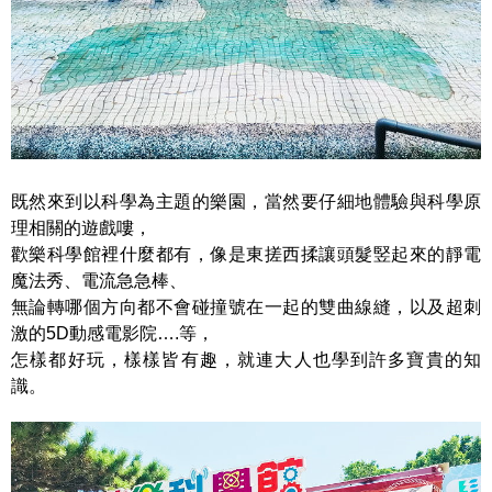
既然來到以科學為主題的樂園，當然要仔細地體驗與科學原
理相關的遊戲嘍，
歡樂科學館裡什麼都有，像是東搓西揉讓頭髮竪起來的靜電
魔法秀、電流急急棒、
無論轉哪個方向都不會碰撞號在一起的雙曲線縫，以及超刺
激的5D動感電影院….等，
怎樣都好玩，樣樣皆有趣，就連大人也學到許多寶貴的知
識。