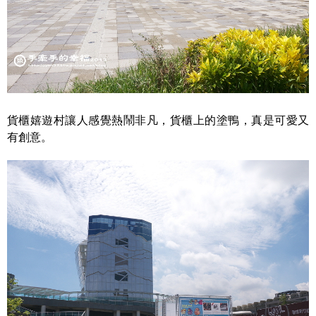
貨櫃嬉遊村讓人感覺熱鬧非凡，貨櫃上的塗鴨，真是可愛又
有創意。