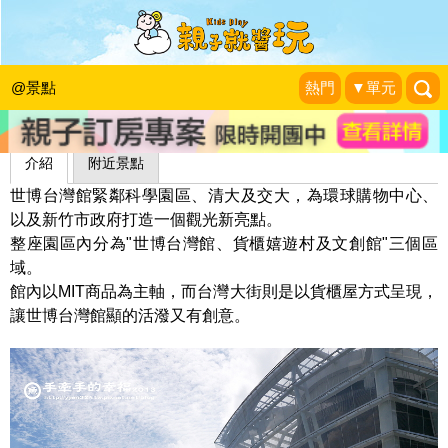
世博台灣館
魚兒 x 牽手明太子的「視」界旅行
|
2013-09-01
@景點
熱門
▼單元
介紹
附近景點
世博台灣館緊鄰科學園區、清大及交大，為環球購物中心、
以及新竹市政府打造一個觀光新亮點。
整座園區內分為"世博台灣館、貨櫃嬉遊村及文創館"三個區
域。
館內以MIT商品為主軸，而台灣大街則是以貨櫃屋方式呈現，
讓世博台灣館顯的活潑又有創意。