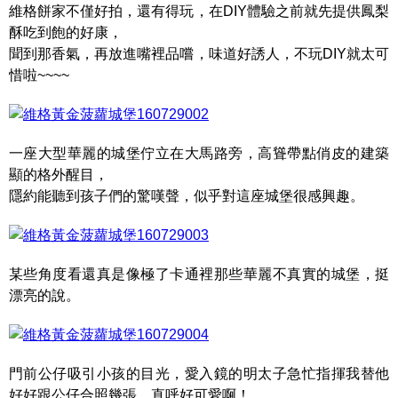
維格餅家不僅好拍，還有得玩，在DIY體驗之前就先提供鳳梨
酥吃到飽的好康，
聞到那香氣，再放進嘴裡品嚐，味道好誘人，不玩DIY就太可
惜啦~~~~
一座大型華麗的城堡佇立在大馬路旁，高聳帶點俏皮的建築
顯的格外醒目，
隱約能聽到孩子們的驚嘆聲，似乎對這座城堡很感興趣。
某些角度看還真是像極了卡通裡那些華麗不真實的城堡，挺
漂亮的說。
門前公仔吸引小孩的目光，愛入鏡的明太子急忙指揮我替他
好好跟公仔合照幾張，直呼好可愛啊！