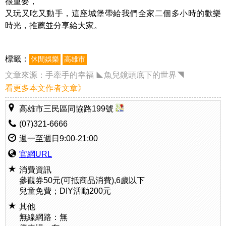
很重要，
又玩又吃又動手，這座城堡帶給我們全家二個多小時的歡樂
時光，推薦並分享給大家。
標籤：
休閒娛樂
高雄市
文章來源：
手牽手的幸福 ◣魚兒鏡頭底下的世界◥
看更多本文作者文章》
高雄市三民區同協路199號
(07)321-6666
週一至週日9:00-21:00
官網URL
消費資訊
參觀券50元(可抵商品消費),6歲以下
兒童免費；DIY活動200元
其他
無線網路：無