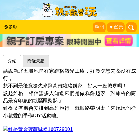
糕餅公仔來站崗，捍衛美味鳳梨酥的自
由～高雄維格餅家-黃金菠蘿城堡
@景點
熱門
▼單元
魚兒 x 牽手明太子的「視」界旅行
|
2016-07-29
介紹
附近景點
話說新北五股地區有家維格觀光工廠，好幾次想去都沒有成
行，
想不到最後竟搶先來到高雄維格餅家，好大一座城堡啊！
談起維格，相信蠻多人知道它們是做糕餅起家，對維格的商
品最有印象的就屬鳳梨酥了，
難得又有機會安排到高雄旅行，就順路帶明太子來玩玩他從
小就愛的手作DIY活動嘍。