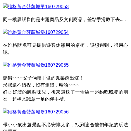
同一樓層販售的是主題商品及文創商品，差點手滑敗下去.....
在維格隨處可見提供遊客休憩用的桌椅，設想週到，很用心
呢。
鏘鏘~~~~父子倆親手做的鳳梨酥出爐！
形狀還不錯捏，沒有走鐘，哈哈~~~~
好香好濃的鳳梨味兒，後來還送了一盒給一起約吃晚餐的朋
友，超棒又誠意十足的伴手禮。
帶小小孩出遊景點不必安排太多，找到適合他們年紀的玩法