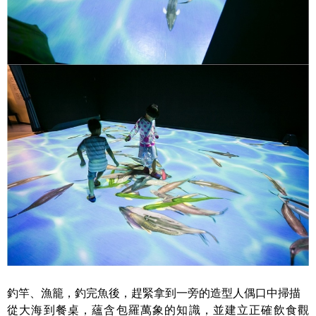
釣竿、漁籠，釣完魚後，趕緊拿到一旁的造型人偶口中掃描
從大海到餐桌，蘊含包羅萬象的知識，並建立正確飲食觀