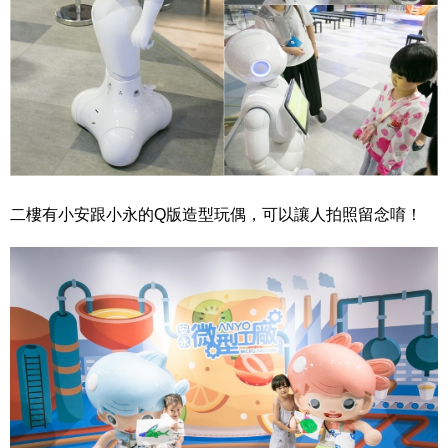
二樓有小安跟小永的Q版造型玩偶，可以讓人拍照留念唷！