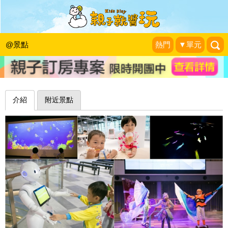
互動遊戲、機器人，科技觀光工廠教你
食安心～宜蘭安永心食館
@景點
熱門
▼單元
鄭小柔Charlene❤食尚嬉遊記
|
2017-06-17
介紹
附近景點