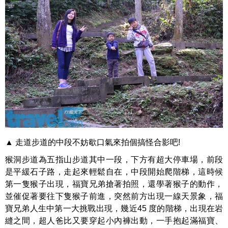
▲ 走道步道的中段不妨歇口氣來拍個搞怪合影吧!
猴洞步道為五指山步道其中一段，下方有超大停車場，前段
是平緩石子路，走起來輕鬆自在，中段開始爬階梯，這時候
第一隻猴子出現，福寶兄弟搶著拍照，還學著猴子的動作，
並催促著要往下隻猴子前進，突然前方出現一線天景象，福
寶兄弟人生中第一大挑戰出現，幾近45 度的階梯，出現在岩
縫之間，超人爸比又要穿起小內褲出動，一手抱起滿福寶、