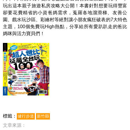
玩出這本親子旅遊私房攻略大公開！本書針對想要玩得豐富
卻要花費精省的小資爸媽需求，蒐羅各地溜滑梯、友善公
園、戲水玩沙區、彩繪村等絕對讓小朋友瘋狂破表的7大特色
主題，100個免費玩High熱點，分享給所有愛趴趴走的爸比
媽咪與活力寶貝們！
標籤：
健行步道
新竹縣
文章來源：