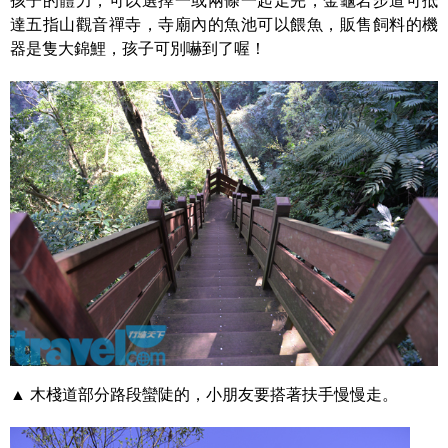
孩子的體力，可以選擇一或兩條一起走完，金龜岩步道可抵
達五指山觀音禪寺，寺廟內的魚池可以餵魚，販售飼料的機
器是隻大錦鯉，孩子可別嚇到了喔！
▲ 木棧道部分路段蠻陡的，小朋友要搭著扶手慢慢走。