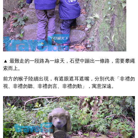
▲ 最難走的一段路為一線天，石壁中蹦出一條路，需要攀繩
索而上。
前方的猴子陸續出現，有遮眼遮耳遮嘴，分別代表「非禮勿
視、非禮勿聽、非禮勿言、非禮勿動」，寓意深遠。