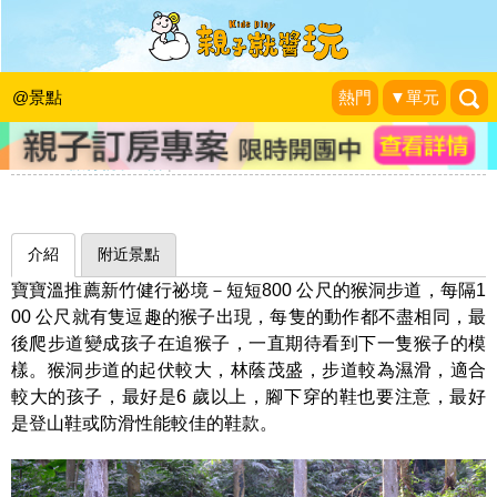
《超人爸比征服全台玩100》石壁碰出
一線天，猴子玩耍爬山趣！北埔猴洞步
@景點
熱門
▼單元
道
bobowin旅行親子生活
|
介紹
附近景點
寶寶溫推薦新竹健行祕境－短短800 公尺的猴洞步道，每隔1
00 公尺就有隻逗趣的猴子出現，每隻的動作都不盡相同，最
後爬步道變成孩子在追猴子，一直期待看到下一隻猴子的模
樣。猴洞步道的起伏較大，林蔭茂盛，步道較為濕滑，適合
較大的孩子，最好是6 歲以上，腳下穿的鞋也要注意，最好
是登山鞋或防滑性能較佳的鞋款。