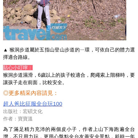
▲ 猴洞步道屬於五指山登山步道的ㄧ環，可依自己的體力選
擇適合路線。
貼心小叮嚀：
猴洞步道濕滑，6歲以上的孩子較適合，爬繩索上階梯時，要
讓孩子走在前面，比較安全。
◎更多精采內容請見：
超人爸比征服全台玩100
出版社：宏碩文化
作者：寶寶溫
為了滿足精力充沛的兩個皮小子，作者上山下海跑遍全台
灣，不只用力玩，更用心盤點全台友善安全景點，耗時一年