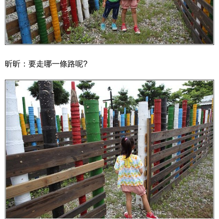
昕昕：要走哪一條路呢?