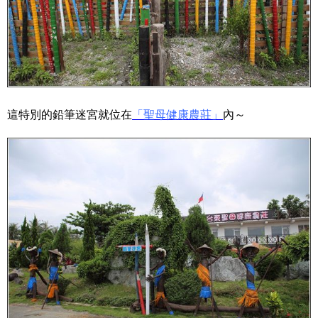
這特別的鉛筆迷宮就位在
「聖母健康農莊」
內～