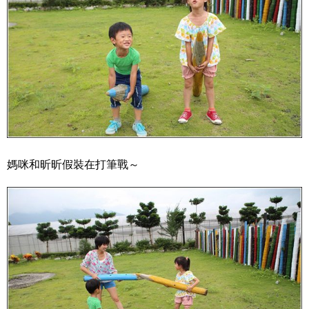
媽咪和昕昕假裝在打筆戰～