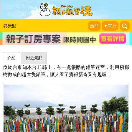
帶孩子闖巨大迷宮！挑戰台東大人國鉛
筆迷宮：台東聖母健康農莊
@景點
熱門
▼單元
昕滿奕足
|
2014-06-12
介紹
附近景點
位於台東知本台11縣上，有一處很酷的鉛筆迷宮，利用檳榔
樹做成的超大隻鉛筆，讓人看了覺得新奇又有趣喔！