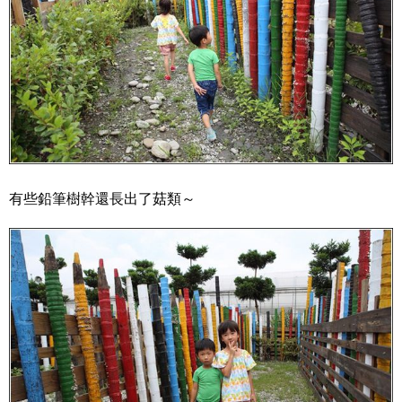
有些鉛筆樹幹還長出了菇類～