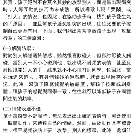
其實，孩子絕對不會莫名其妙的攻擊別人，而是當出現衝突
時，人際互動的技巧尚未成熟，所以導致出現「哭鬧」或
「打人」的情況。也因此，在協助孩子時，找到孩子愛生氣
的「原因」，並且幫孩子避免衝突的出現，往往比要孩子控
制自己更為有用。下面，我們列出常常導致孩子出現「攻擊
行為」的三個原因：
(一) 觸覺防禦：
對於別人觸碰過於敏感，雖然很喜歡碰人，但卻討厭被人觸
碰。當別人一不小心碰到他，就出現不耐煩的表情，甚至反
射性甩開別人的手，結果就不小心揮打到同學。也因此，當
在玩追來追去，有身體觸碰的遊戲時，就會出現衝突的情
況。此時，幫孩子降低觸覺的敏感度，幫孩子按摩或刷身
體，讓孩子的感覺與同學一致，往往就可以降低孩子在團體
間生氣的頻率。
(二) 情緒表達不佳：
孩子當感覺不舒服時，無法表達出正確的表情時，就會使用
「肢體動作」來傳達自己的情緒。然而，由於動作具有威脅
性，很容易就被貼上要「攻擊」別人的標籤。此時，處罰並