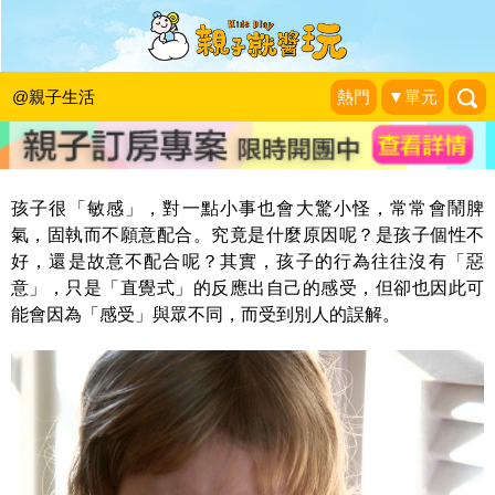
孩子不配合？高度敏感的孩子，需要被
了解、接納與預防
@親子生活
熱門
▼單元
光光老師 兒童專注力問診室
|
2015-05-10
孩子很「敏感」，對一點小事也會大驚小怪，常常會鬧脾
氣，固執而不願意配合。究竟是什麼原因呢？是孩子個性不
好，還是故意不配合呢？其實，孩子的行為往往沒有「惡
意」，只是「直覺式」的反應出自己的感受，但卻也因此可
能會因為「感受」與眾不同，而受到別人的誤解。