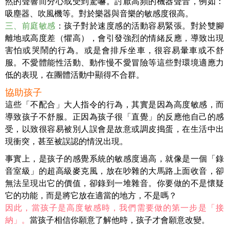
然的聲響而分心或受到驚嚇。討厭高頻的機器聲音，例如：
吸塵器、吹風機等。對於樂器與音樂的敏感度很高。
三、前庭敏感
：孩子對於速度感的活動容易緊張。對於雙腳
離地或高度差（懼高），會引發強烈的情緒反應，導致出現
害怕或哭鬧的行為。或是會排斥坐車，很容易暈車或不舒
服。不愛體能性活動、動作慢不愛冒險等這些對環境適應力
低的表現，在團體活動中顯得不合群。
協助孩子
這些「不配合」大人指令的行為，其實是因為高度敏感，而
導致孩子不舒服。正因為孩子很「直覺」的反應他自己的感
受，以致很容易被別人誤會是故意或調皮搗蛋，在生活中出
現衝突，甚至被誤認的情況出現。
事實上，是孩子的感覺系統的敏感度過高，就像是一個「錄
音室級」的超高級麥克風，放在吵雜的大馬路上面收音，卻
無法呈現出它的價值，卻錄到一堆雜音。你要做的不是懷疑
它的功能，而是將它放在適當的地方，不是嗎？
因此，當孩子是高度敏感時，我們需要做的第一步是「接
納」。
當孩子相信你願意了解他時，孩子才會願意改變。