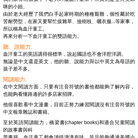
咪的小妞。
由於老大經歷了我們白手起家時期的種種艱難，個性屬於吃
苦耐勞型，在家又要幫忙拔雜草、撿樹枝、曬衣服...等家事，
所以稱為血汗童工。
再來分析一下血汗童工的雙語能力。
聽、說能力:
血汗童工的英語講得很標準，說起國語也不會洋腔洋調。
無論是中文還是英文，他的聽、說能力與以中英文為母語的
孩子差不多。
閱讀能力:
在中文閱讀方面，只要有注音符號的書他都能夠了解內容，
也能夠看懂路邊的許多店家招牌。
他很喜歡看中文漫畫，目前正努力練習閱讀沒有注音符號的
中文報章雜誌和書籍。
至於英語閱讀能力，橋梁書(chapter books)和適合兒童閱讀
的故事書與科
普書籍，血汗童工都會讀得津津有味，並且能夠通過美國小