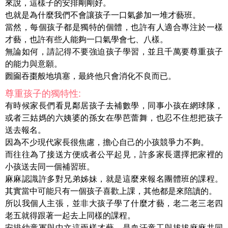
來說，這樣子的安排剛剛好。
也就是為什麼我們不會讓孩子一口氣參加一堆才藝班。
當然，每個孩子都是獨特的個體，也許有人適合專注於一樣
才藝，也許有些人能夠一口氣學會七、八樣。
無論如何，請記得不要強迫孩子學習，並且千萬要尊重孩子
的能力與意願。
囫圇吞棗般地填塞，最終他只會消化不良而已。
尊重孩子的獨特性:
有時候家長們看見鄰居孩子去補數學，同事小孩在網球隊，
或者三姑媽的六姨婆的孫女在學芭蕾舞，也忍不住想把孩子
送去報名。
因為不少現代家長很焦慮，擔心自己的小孩競爭力不夠。
而往往為了接送方便或者公平起見，許多家長選擇把家裡的
小孩送去同一個補習班。
麻麻認識許多對兄弟姊妹，就是這麼來報名團體班的課程。
其實當中可能只有一個孩子喜歡上課，其他都是來陪讀的。
所以我個人主張，並非大孩子學了什麼才藝，老二老三老四
老五就得跟著一起去上同樣的課程。
安排幼童軍與中文這兩樣才藝，是血汗童工與拔拔麻麻共同