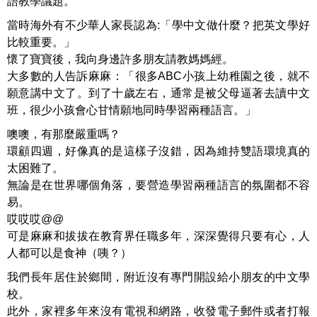
語教學議題。
當時海外有不少華人家長認為:「學中文做什麼？把英文學好
比較重要。」
懷了寶寶後，我向身邊許多朋友請教媽媽經。
大多數的人告訴麻麻：「很多ABC小孩上幼稚園之後，就不
願意講中文了。到了十歲左右，通常是被父母逼著去讀中文
班，很少小孩會心甘情願地同時學習兩種語言。」
噢噢，有那麼嚴重嗎？
環顧四週，好像真的是這樣子沒錯，因為維持雙語環境真的
太困難了。
無論是在世界哪個角落，要營造學習兩種語言的氛圍都不容
易。
哎哎哎@@
可是麻麻和拔拔在教育界任職多年，深深覺得只要有心，人
人都可以是食神（咦？）
我們長年居住於鄉間，附近沒有專門開設給小朋友的中文學
校。
此外，家裡多年來沒有電視和網路，收發電子郵件或者打報