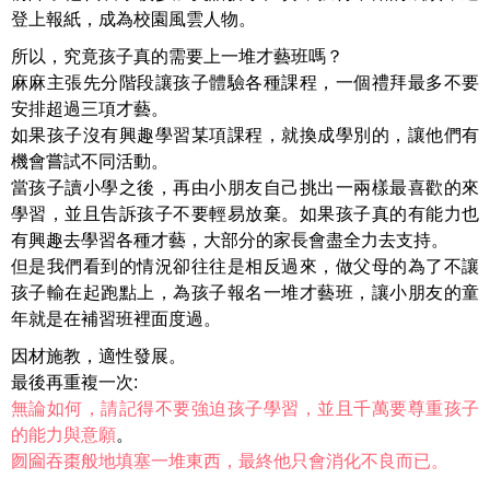
登上報紙，成為校園風雲人物。
所以，究竟孩子真的需要上一堆才藝班嗎？
麻麻主張先分階段讓孩子體驗各種課程，一個禮拜最多不要
安排超過三項才藝。
如果孩子沒有興趣學習某項課程，就換成學別的，讓他們有
機會嘗試不同活動。
當孩子讀小學之後，再由小朋友自己挑出一兩樣最喜歡的來
學習，並且告訴孩子不要輕易放棄。如果孩子真的有能力也
有興趣去學習各種才藝，大部分的家長會盡全力去支持。
但是我們看到的情況卻往往是相反過來，做父母的為了不讓
孩子輸在起跑點上，為孩子報名一堆才藝班，讓小朋友的童
年就是在補習班裡面度過。
因材施教，適性發展。
最後再重複一次:
無論如何，請記得不要強迫孩子學習，並且千萬要尊重孩子
的能力與意願
。
囫圇吞棗般地填塞一堆東西，最終他只會消化不良而已。