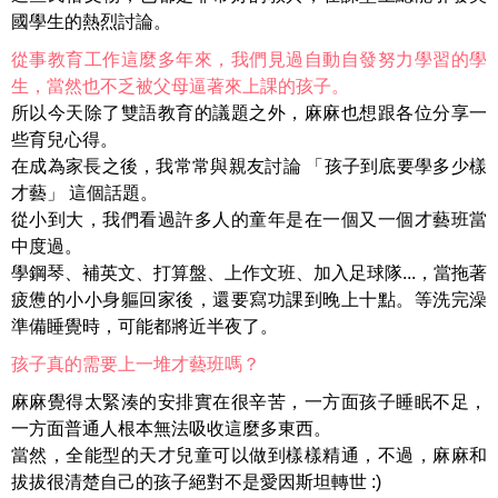
國學生的熱烈討論。
從事教育工作這麼多年來，我們見過自動自發努力學習的學
生，當然也不乏被父母逼著來上課的孩子。
所以今天除了雙語教育的議題之外，麻麻也想跟各位分享一
些育兒心得。
在成為家長之後，我常常與親友討論 「孩子到底要學多少樣
才藝」 這個話題。
從小到大，我們看過許多人的童年是在一個又一個才藝班當
中度過。
學鋼琴、補英文、打算盤、上作文班、加入足球隊...，當拖著
疲憊的小小身軀回家後，還要寫功課到晚上十點。等洗完澡
準備睡覺時，可能都將近半夜了。
孩子真的需要上一堆才藝班嗎？
麻麻覺得太緊湊的安排實在很辛苦，一方面孩子睡眠不足，
一方面普通人根本無法吸收這麼多東西。
當然，全能型的天才兒童可以做到樣樣精通，不過，麻麻和
拔拔很清楚自己的孩子絕對不是愛因斯坦轉世 :)