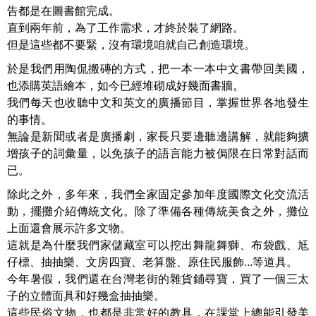
告都是在圖書館完成。
直到兩年前，為了工作需求，才終於裝了網路。
但是這些都不要緊，沒有環境咱就自己創造環境。
於是我們用陶侃搬磚的方式，把一本一本中文書帶回美國，
也添購英語繪本，如今已經堆砌成好幾面書牆。
我們每天也收聽中文和英文的廣播節目，掌握世界各地發生
的事情。
無論是新聞或者是廣播劇，家長只要邊聽邊講解，就能夠擴
增孩子的詞彙量，以免孩子的語言能力被侷限在日常對話而
已。
除此之外，多年來，我們全家固定參加年度國際文化交流活
動，擺攤介紹傳統文化。除了準備各種傳統美食之外，攤位
上面還會展示許多文物。
這就是為什麼我們家儲藏室可以挖出舞龍舞獅、布袋戲、尪
仔標、抽抽樂、文房四寶、老算盤、原住民服飾...等道具。
今年暑假，我們還在台灣老街的雜貨鋪尋寶，買了一個三太
子的立體面具和好幾盒抽抽樂。
這些民俗文物，也都是非常好的教具，在課堂上總能引發美