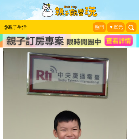
孩子真的需要上一堆才藝班嗎？
ZeroTVHome.org 零電視之家
|
2015-10-23
@親子生活
熱門
▼單元