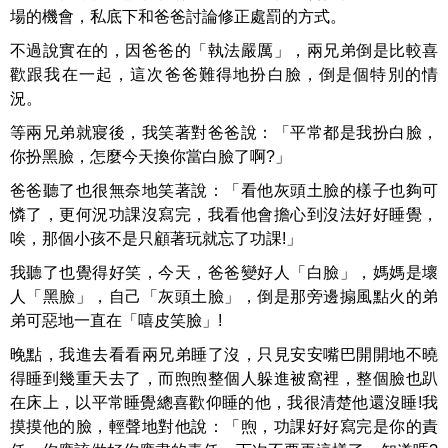
場的機會，私底下和爸爸討論修正處罰的方式。
不過說實在的，因爸爸的「執法嚴厲」，兩兄弟倒是比較喜
歡跟我在一起，這次爸爸難得地扮白臉，倒是個特別的情
況。
等兩兄弟就寢後，我笑著對爸爸說：「平常都是我扮白臉，
你扮黑臉，怎麼今天換你當白臉了啊?」
爸爸聽了也很無奈地笑著說：「看他灰頭土臉的樣子也夠可
憐了，更何況功課沒寫完，我看他會擔心到沒法好好睡覺，
唉，那個小孩不是只顧著玩就忘了功課!」
我聽了也覺得好笑，今天，爸爸變好人「白臉」，媽媽是壞
人「黑臉」，自己「灰頭土臉」，倒是那旁邊搧風點火的弟
弟可惡地一直在「嘻皮笑臉」!
晚點，我進去看看兩兄弟睡了沒，只見安安嘴巴開開地不曉
得睡到幾重天去了，而煦煦整個人躲進被窩裡，整個臉也趴
在床上，以平常睡覺總喜歡仰睡的他，我很清楚他還沒睡!我
摸摸他的臉，輕聲地對他說：「煦，功課好好寫完是你的責