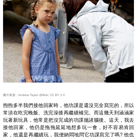
圖片來源：Andrew Taylor @flickr, CC BY 2.0
煦煦多半我們接他回家時，他功課是還沒完全寫完的，所以
常須在吃完晚飯、洗完澡後再繼續補完。而這幾天到涵涵家
玩著新玩具，他常是把沒完成的功課拋諸腦後。這天，我去
接他回家，他仍是拖拖延延地想多玩一會，好不容易肯回
家，他還是再繼續玩，我便納悶地問它功課寫完了嗎? 他也