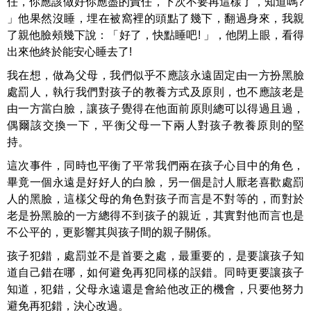
任，你應該做好你應盡的責任，下次不要再這樣了，知道嗎?
」他果然沒睡，埋在被窩裡的頭點了幾下，翻過身來，我親
了親他臉頰幾下說：「好了，快點睡吧! 」，他閉上眼，看得
出來他終於能安心睡去了!
我在想，做為父母，我們似乎不應該永遠固定由一方扮黑臉
處罰人，執行我們對孩子的教養方式及原則，也不應該老是
由一方當白臉，讓孩子覺得在他面前原則總可以得過且過，
偶爾該交換一下，平衡父母一下兩人對孩子教養原則的堅
持。
這次事件，同時也平衡了平常我們兩在孩子心目中的角色，
畢竟一個永遠是好好人的白臉，另一個是討人厭老喜歡處罰
人的黑臉，這樣父母的角色對孩子而言是不對等的，而對於
老是扮黑臉的一方總得不到孩子的親近，其實對他而言也是
不公平的，更影響其與孩子間的親子關係。
孩子犯錯，處罰並不是首要之處，最重要的，是要讓孩子知
道自己錯在哪，如何避免再犯同樣的誤錯。同時更要讓孩子
知道，犯錯，父母永遠還是會給他改正的機會，只要他努力
避免再犯錯，決心改過。