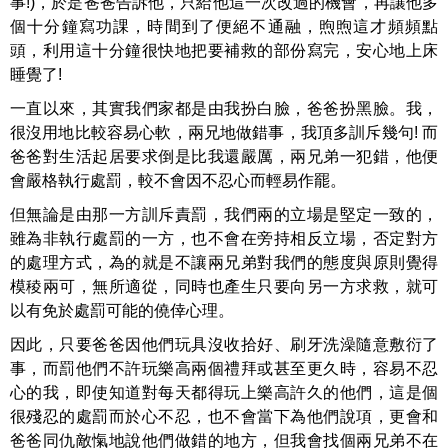
事!)，於是爸爸告訴他，只給他這一次改過的機會，再讓他多
個十分鐘寫功課，時間到了便絕不通融，煦煦這才頻頻點
頭，利用這十分鐘很快地把要補救的部份寫完，安心地上床
睡覺了!
一直以來，其實我們家都是由我扮白臉，爸爸扮黑臉。我，
很沒用地比較容易心軟，兩兄地做錯事，我頂多訓斥幾句! 而
爸爸對生活起居要求倒是比我還嚴厲，兩兄弟一犯錯，他便
會嚴格執行處罰，較不會因不忍心而輕易作罷。
但無論是由那一方訓斥責罰，我們兩的立場是堅定一致的，
雖為非執行處罰的一方，也不會在旁持相反立場，否定對方
的處理方式，為的就是不讓兩兄弟對我們的態度與原則覺得
模稜兩可，無所適從，同時也產生只要向另一方求救，就可
以有免於處罰可能的僥倖心理。
因此，只要爸爸因他們玩具沒收拾好、刷牙洗澡隨意敷衍了
事，而罰他們不許玩樂高兩個禮拜或甚至更久時，容易不忍
心的我，即使知道對每天都得玩上樂高許久的他們，這是個
很殘忍的處罰而於心不忍，也不會當下為他們說項，更會和
爸爸同仇敵愾地說他們做錯的地方，但我會找個兩兄弟不在