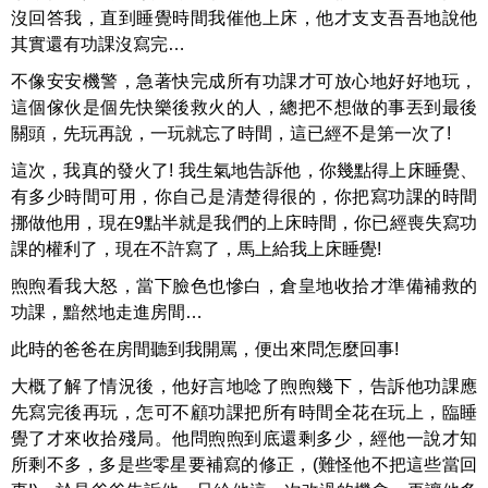
沒回答我，直到睡覺時間我催他上床，他才支支吾吾地說他
其實還有功課沒寫完…
不像安安機警，急著快完成所有功課才可放心地好好地玩，
這個傢伙是個先快樂後救火的人，總把不想做的事丟到最後
關頭，先玩再說，一玩就忘了時間，這已經不是第一次了!
這次，我真的發火了! 我生氣地告訴他，你幾點得上床睡覺、
有多少時間可用，你自己是清楚得很的，你把寫功課的時間
挪做他用，現在9點半就是我們的上床時間，你已經喪失寫功
課的權利了，現在不許寫了，馬上給我上床睡覺!
煦煦看我大怒，當下臉色也慘白，倉皇地收拾才準備補救的
功課，黯然地走進房間…
此時的爸爸在房間聽到我開罵，便出來問怎麼回事!
大概了解了情況後，他好言地唸了煦煦幾下，告訴他功課應
先寫完後再玩，怎可不顧功課把所有時間全花在玩上，臨睡
覺了才來收拾殘局。他問煦煦到底還剩多少，經他一說才知
所剩不多，多是些零星要補寫的修正，(難怪他不把這些當回