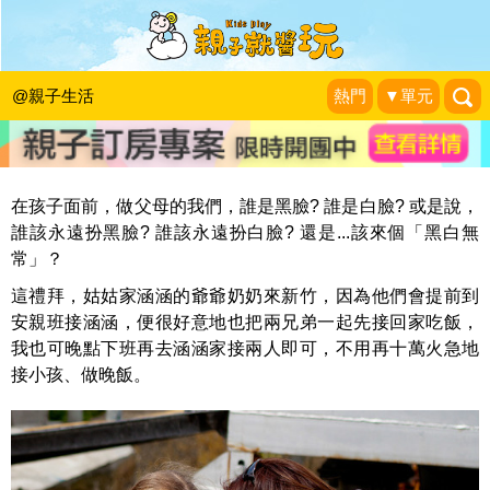
黑臉、白臉誰扮不重要，重要的是愛孩
子的心
@親子生活
熱門
▼單元
藍子兄弟
|
2015-10-17
在孩子面前，做父母的我們，誰是黑臉? 誰是白臉? 或是說，
誰該永遠扮黑臉? 誰該永遠扮白臉? 還是...該來個「黑白無
常」？
這禮拜，姑姑家涵涵的爺爺奶奶來新竹，因為他們會提前到
安親班接涵涵，便很好意地也把兩兄弟一起先接回家吃飯，
我也可晚點下班再去涵涵家接兩人即可，不用再十萬火急地
接小孩、做晚飯。