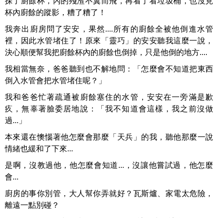
探了廚餘杯，內的殘渣不翼而飛，再看了看垃圾桶，也沒見
杯內廚餘的蹤影，糟了糟了！
我奔出廚房問了安安，果然....所有的廚餘全被他倒進水管
裡，因此水管堵住了！原來「靈巧」的安安聽我這麼一說，
決心順便幫我把廚餘杯內的廚餘也倒掉，只是他倒的地方....
我相當無奈，爸爸聽到也不解地問：「怎麼會不知道把東西
倒入水管會把水管堵住呢？」
我和爸爸忙著疏通被廚餘塞住的水管，安安在一旁滿是歉
疚，無辜著臉委居地說：「我不知道會這樣，我之前沒做
過...」
本來還在懊惱著他怎麼會那麼「天兵」的我，聽他那麼一說
情緒也緩和了下來...
是啊，沒教過他，他怎麼會知道...，沒讓他嘗試過，他怎麼
會...
廚房的事你別管，大人幫你弄就好？瓦斯爐、家電太危險，
離遠一點別碰？