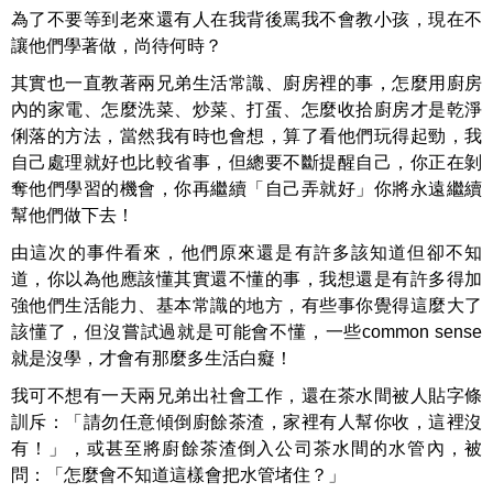
為了不要等到老來還有人在我背後罵我不會教小孩，現在不
讓他們學著做，尚待何時？
其實也一直教著兩兄弟生活常識、廚房裡的事，怎麼用廚房
內的家電、怎麼洗菜、炒菜、打蛋、怎麼收拾廚房才是乾淨
俐落的方法，當然我有時也會想，算了看他們玩得起勁，我
自己處理就好也比較省事，但總要不斷提醒自己，你正在剝
奪他們學習的機會，你再繼續「自己弄就好」你將永遠繼續
幫他們做下去！
由這次的事件看來，他們原來還是有許多該知道但卻不知
道，你以為他應該懂其實還不懂的事，我想還是有許多得加
強他們生活能力、基本常識的地方，有些事你覺得這麼大了
該懂了，但沒嘗試過就是可能會不懂，一些common sense
就是沒學，才會有那麼多生活白癡！
我可不想有一天兩兄弟出社會工作，還在茶水間被人貼字條
訓斥：「請勿任意傾倒廚餘茶渣，家裡有人幫你收，這裡沒
有！」，或甚至將廚餘茶渣倒入公司茶水間的水管內，被
問：「怎麼會不知道這樣會把水管堵住？」