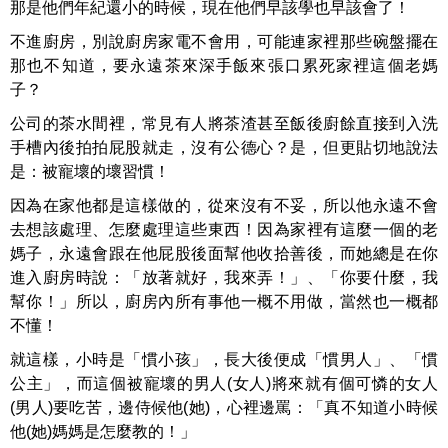
那是他們年紀還小的時候，現在他們早該學也早該會了！
不進廚房，別說廚房家電不會用，可能連家裡那些碗盤擺在
那也不知道，要永遠茶來深手飯來張口累死家裡這個老媽
子？
公司的茶水間裡，常見有人將茶渣甚至飯後廚餘直接到入洗
手槽內後拍拍屁股就走，沒有公德心？是，但更貼切地說法
是：被寵壞的壞習慣！
因為在家他都是這樣做的，從來沒有不妥，所以他永遠不會
去想該處理、怎麼處理這些東西！因為家裡有這麼一個的老
媽子，永遠會跟在他屁股後面幫他收拾善後，而她總是在你
進入廚房時說：「放著就好，我來弄！」、「你要什麼，我
幫你！」所以，廚房內所有事他一概不用做，當然也一概都
不懂！
就這樣，小時是「慣小孩」，長大後便成「慣男人」、「慣
公主」，而這個被寵壞的男人(女人)將來就有個可憐的女人
(男人)要吃苦，邊侍候他(她)，心裡邊罵：「真不知道小時候
他(她)媽媽是怎麼教的！」