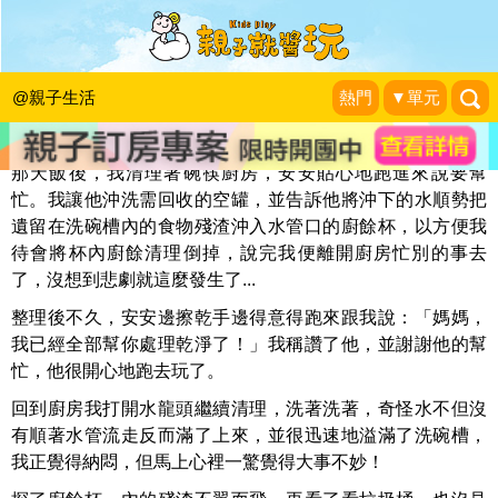
家務攬身上？孩子沒讓他做，他怎麼會
藍子兄弟
|
2015-03-28
@親子生活
熱門
▼單元
那天飯後，我清理著碗筷廚房，安安貼心地跑進來說要幫
忙。我讓他沖洗需回收的空罐，並告訴他將沖下的水順勢把
遺留在洗碗槽內的食物殘渣沖入水管口的廚餘杯，以方便我
待會將杯內廚餘清理倒掉，說完我便離開廚房忙別的事去
了，沒想到悲劇就這麼發生了...
整理後不久，安安邊擦乾手邊得意得跑來跟我說：「媽媽，
我已經全部幫你處理乾淨了！」我稱讚了他，並謝謝他的幫
忙，他很開心地跑去玩了。
回到廚房我打開水龍頭繼續清理，洗著洗著，奇怪水不但沒
有順著水管流走反而滿了上來，並很迅速地溢滿了洗碗槽，
我正覺得納悶，但馬上心裡一驚覺得大事不妙！