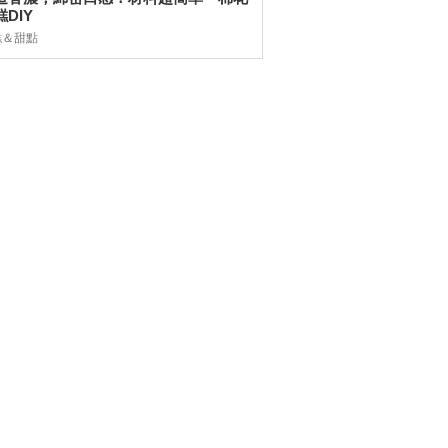
DIY
糕＆甜點