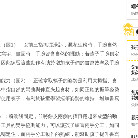
端
媽
度（圖1）：以前三指抓握湯匙，灑花生粉時，手腕自然
孩
在寫字、畫圖時，手腕皆會自然的擺動；若孩子手腕穩定
PA
，因此練習這些動作有助於增加孩子們的書寫效率及手腕
S
奶
冰
的能力（圖2）：正確拿取筷子的姿勢是利用大拇指、食
與中指自然的彎曲與伸直夾起食材，如同正確的握筆姿勢
無
花糖
習使用筷子，有利於孩童學習握筆姿勢的維持，增加書寫
蛋
3）：將潤餅固定，並將餅皮兩側內摺再捲起來成型的動
親
麵
作工具的雙手協調能力，可以讓孩子練習兩手分工，如同
紙穩定住，而兩手分工動作的熟練，能幫助孩子提升書寫
味