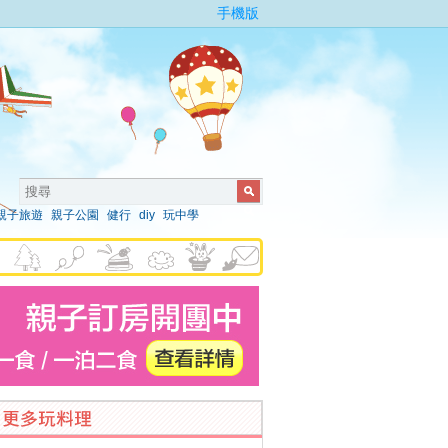
手機版
親子旅遊
親子公園
健行
diy
玩中學