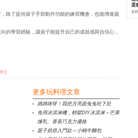
蛋糕
蛋
餅，除了提供孩子手部動作功能的練習機會，也能增進親
正向的學習經驗，讓孩子能提升自己的成就感與自信心，
博文
更多玩料理文章
媽媽咪呀！我把月亮跟兔兔吃下肚
免用冰淇淋機，輕鬆DIY冰淇淋～芒果
煉乳、香蕉巧克力優格
親子烘焙入門款～小蝸牛麵包