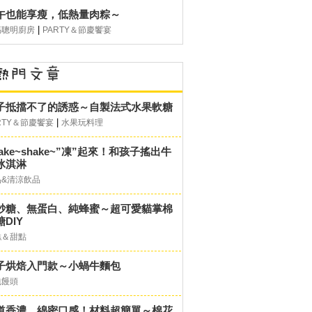
午也能享瘦，低熱量肉粽～
|
媽聰明廚房
PARTY＆節慶饗宴
子抵擋不了的誘惑～自製法式水果軟糖
|
RTY＆節慶饗宴
水果玩料理
hake~shake~”凍”起來！和孩子搖出牛
冰淇淋
品&清涼飲品
砂糖、無蛋白、純蜂蜜～超可愛貓掌棉
DIY
糕＆甜點
子烘焙入門款～小蝸牛麵包
包饅頭
道香濃，綿密口感！材料超簡單～棉花