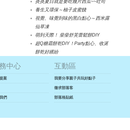
炎炎夏日就是要吃幾片西瓜~~吐司
養生又環保～柚子皮蜜餞
視覺、味覺到味的黑白點心～西米露
仙草凍
萌到天際！ 柴柴舒芙蕾鬆餅DIY
超Q糖霜餅乾DIY！Party點心、收涎
餅乾好繽紛
務中心
互動區
提案
我要分享親子共玩好點子
徵求部落客
我們
部落格貼紙