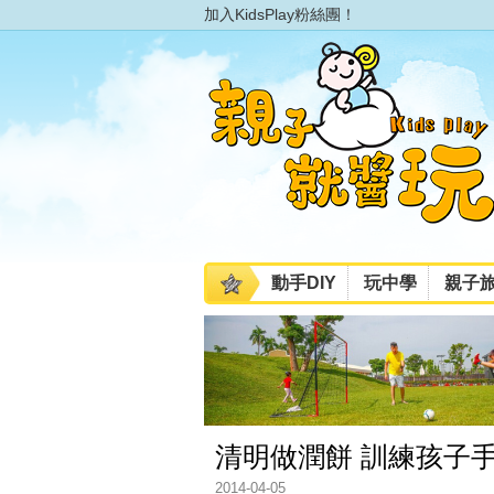
加入KidsPlay粉絲團！
動手DIY
玩中學
親子
清明做潤餅 訓練孩子
2014-04-05