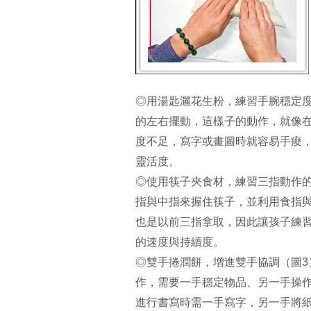
◎用湯匙灑花生粉，練習手腕穩定
的左右擺動，這樣子的動作，就像
度不足，寫字或畫圖時就容易手痠
靈活度。
◎使用筷子夾食材，練習三指動作
指與中指來握住筷子，並利用食指
也是以前三指拿取，因此讓孩子練
的速度與持續度。
◎雙手捲潤餅，增進雙手協調（圖
作，需要一手穩定物品、另一手操
進行書寫時需一手寫字，另一手將