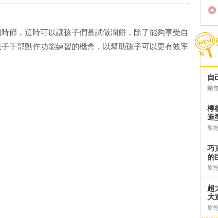
的時節，這時可以讓孩子們嘗試做潤餅，除了能夠享受自
孩子手部動作功能練習的機會，以幫助孩子可以更有效率
自
麵
檸
造
餅
巧
的
餅
超
大
餅