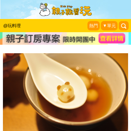
圓仔愛吃糖！超可愛黑糖貓熊小湯圓
DIY
@玩料理
熱門
▼單元
一開始就不孤單Ⅱ
|
2014-12-12