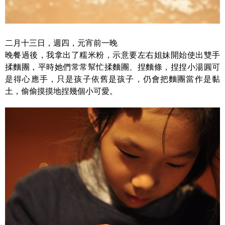
二月十三日，週四，元宵前一晚
晚餐過後，我拿出了糯米粉，示意要左右姐妹開始使出雙手
揉麵團，平時她們常常幫忙揉麵團、捏麵條，捏捏小湯圓可
是得心應手，只是孩子依舊是孩子，仍會把麵團當作是黏
土，偷偷摸摸地捏幾個小可愛。