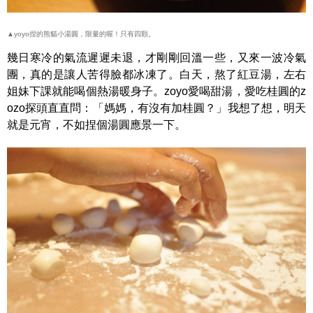
▲yoyo捏的熊貓小湯圓，限量的喔！只有四顆。
幾日寒冷的氣流遲遲未退，才剛剛回溫一些，又來一波冷氣
團，真的是讓人苦得臉都冰凍了。白天，熬了紅豆湯，左右
姐妹下課就能喝個熱湯暖身子。zoyo愛喝甜湯，愛吃桂圓的z
ozo探頭直直問：「媽媽，有沒有加桂圓？」我想了想，明天
就是元宵，不如捏個湯圓應景一下。