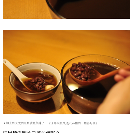
▲加上白天煮的紅豆就更美味了！（這兩張照片是yoyo拍的，拍得好穩）