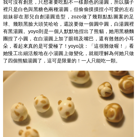
我可沒有創意，只想著要吃點不一樣顏色的湯圓，所以腦子
裡只是白色與黑糖色兩種湯圓，但偷偷摸摸捏小可愛的左右
姐妹卻在那兒自創湯圓造型，zozo做了幾顆點點圖案的足
球、幾顆黑臉大頭笑哈哈，還說要做一個圓中圓，白湯圓裡
有黑湯圓。yoyo則是一個人默默地捏出了熊貓，她用黑糖麵
團捏了小圓，在白湯圓上加了眼睛及嘴巴，還有翹翹的小耳
朵，看起來真的是可愛極了！yoyo說：「這很難做喔！」看
她慢工出細活般地在小湯圓上做變化，就能理解為何她只做
了四個熊貓湯圓了，這可是限量的！一人只能吃一顆。