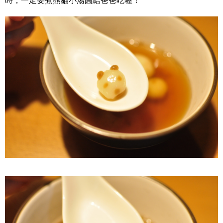
時，一定要煮熊貓小湯圓給爸爸吃喔！