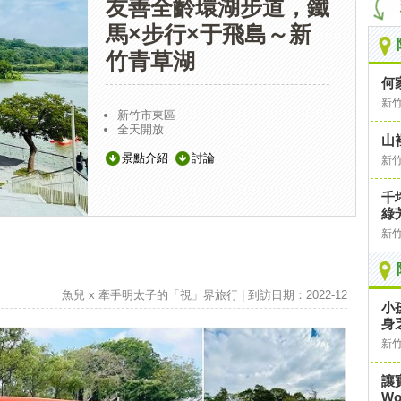
友善全齡環湖步道，鐵
馬×步行×于飛島～新
竹青草湖
何
新
新竹市東區
全天開放
山
景點介紹
討論
新
千
綠
新
魚兒 x 牽手明太子的「視」界旅行 | 到訪日期：2022-12
小
身
新
讓
Wo