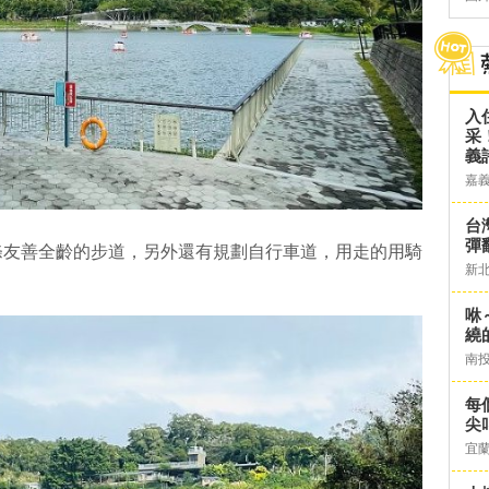
入
采
義
嘉
台灣
彈
條友善全齡的步道，另外還有規劃自行車道，用走的用騎
新
咻
繞
南
每
尖
宜