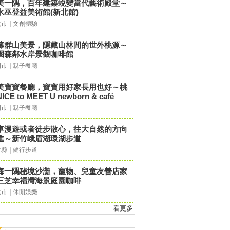
美一隅，百年建築蛻變當代藝術殿堂～
水巫登益美術館(新北館)
|
北市
文創體驗
擁群山美景，隱藏山林間的世外桃源～
園森鄰水岸景觀咖啡館
|
園市
親子餐廳
美寶寶餐廳，寶寶用好家長用也好～桃
ICE to MEET U newborn & café
|
園市
親子餐廳
車漫遊或者徒步散心，往大自然的方向
進～新竹峨眉湖環湖步道
|
竹縣
健行步道
海一隅秘境沙灘，寵物、兒童友善店家
三芝幸福灣海景庭園咖啡
|
北市
休閒娛樂
看更多