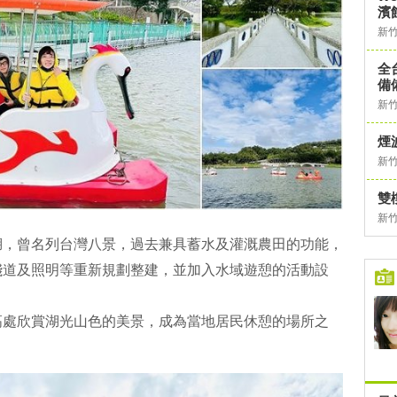
濱
新
全
備
新
煙
新
雙
新
湖，曾名列台灣八景，過去兼具蓄水及灌溉農田的功能，
棧道及照明等重新規劃整建，並加入水域遊憩的活動設
高處欣賞湖光山色的美景，成為當地居民休憩的場所之