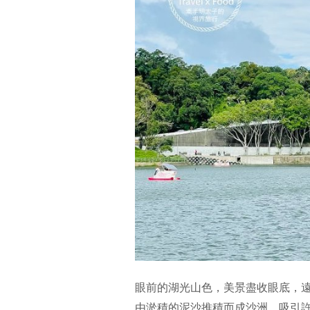
眼前的湖光山色，美景盡收眼底，遠
由淤積的泥沙推積而成沙洲，吸引許