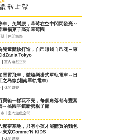
停車、免彎腰，草莓在空中閃閃發亮～
栗幸福菓子高架草莓園
|
栗縣
休閒娛樂
為兒童體驗打造，自己賺錢自己花～東
idZania Tokyo
|
外
室內遊戲空間
如雲霄飛車，體驗懸掛式單軌電車～日
江之島線(湘南單軌電車)
|
外
休閒娛樂
百寶箱一樣玩不完，每個角落都有豐富
喜～桃園平鎮新勢親子館
|
園市
室內遊戲空間
入秘密基地，只有小孩才能購買的麵包
東京Comme’N KIDS
|
外
休閒娛樂