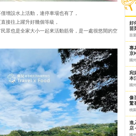
不僅增設水上活動，連停車場也有了，
質直接往上躍升好幾個等級，
好
苗
市民眾也是全家大小一起來活動筋骨，是一處很悠閒的空
苗
專
京K
國
宛
本
國
像
驚
桃
進
店～
國