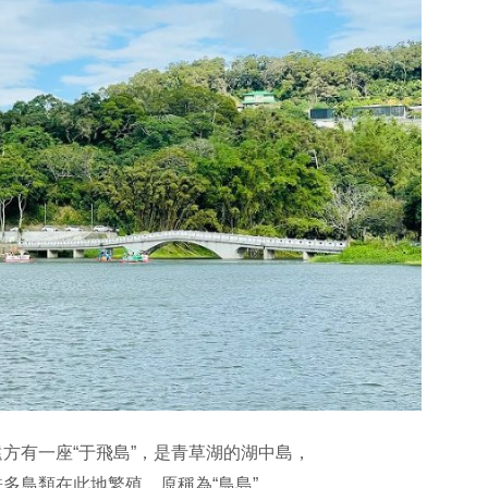
方有一座“于飛島”，是青草湖的湖中島，
多鳥類在此地繁殖，原稱為“鳥島”，