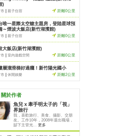
館)
|
距離0公里
竹市
親子住宿
台唯一星際太空艙主題房，登陸星球預
備～煙波大飯店(新竹湖濱館)
|
距離0公里
竹市
親子住宿
波大飯店(新竹湖濱館)
|
距離0公里
竹市
室內遊戲空間
樓層溜滑梯好過癮！新竹陽光國小
|
距離2公里
竹市
休閒娛樂
關於作者
魚兒 x 牽手明太子的「視」
界旅行
我，喜歡旅行、美食、攝影、交朋
友。工作10年，2008年退出職場，
缷下主管光...
更多