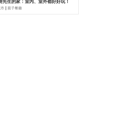
樹先生的家：室內、室外都好好玩！
|
北市
親子餐廳