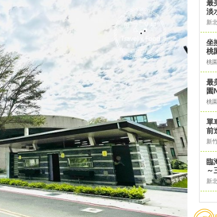
最
淡
新
坐
桃
桃
最
園N
桃
單
前
新
臨
～
新