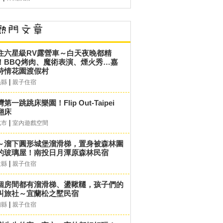
住六星級RV露營車～白天夜晚都精
！BBQ烤肉、魔術表演、煙火秀…嘉
詩情花園渡假村
|
義縣
親子住宿
第一跳跳床樂園！Flip Out-Taipei
翻床
|
北市
室內遊戲空間
～溜下圓形城堡溜滑梯，置身被森林圍
的玻璃屋！南投日月潭原森林民宿
|
投縣
親子住宿
個房間都有溜滑梯、盪鞦韆，孩子們的
叫旅社～宜蘭松之墅民宿
|
蘭縣
親子住宿