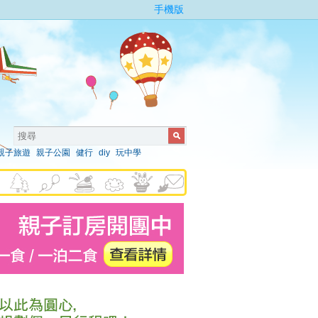
手機版
親子旅遊
親子公園
健行
diy
玩中學