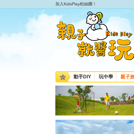
加入KidsPlay粉絲團！
動手DIY
玩中學
親子