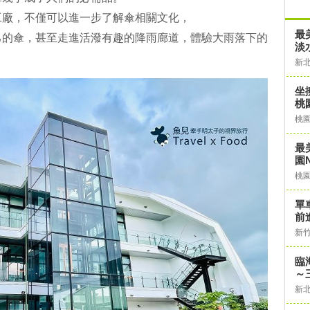
工廠，不僅可以進一步了解傘相關文化，
最
己的傘，甚至走進活潑有趣的降雨廊道，體驗大雨落下的
淡
新
坐
桃
桃
最
園N
桃
單
前
新
臨
～
新