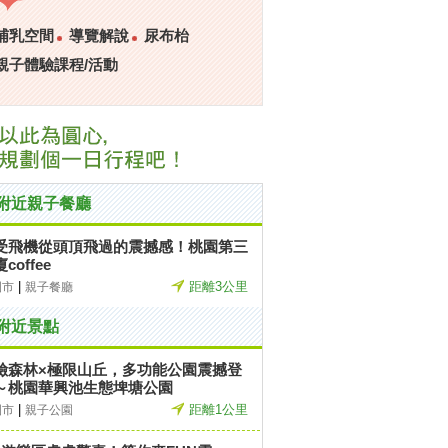
哺乳空間
導覽解說
尿布枱
親子體驗課程/活動
附近親子餐廳
受飛機從頭頂飛過的震撼感！桃園第三
coffee
|
距離3公里
園市
親子餐廳
附近景點
險森林×極限山丘，多功能公園震撼登
～桃園華興池生態埤塘公園
|
距離1公里
園市
親子公園