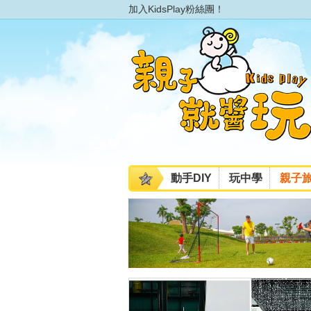
加入KidsPlay粉絲團！
動手DIY
玩中學
親子