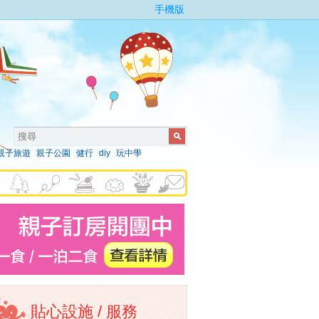
手機版
親子旅遊
親子公園
健行
diy
玩中學
貼心設施 / 服務