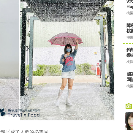
9
H
桃
障
桃
桃
釣
榮
桃
國
園
桃
傘幾乎成了人們的必需品。