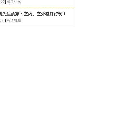
|
蘭縣
親子住宿
樹先生的家：室內、室外都好好玩！
|
北市
親子餐廳