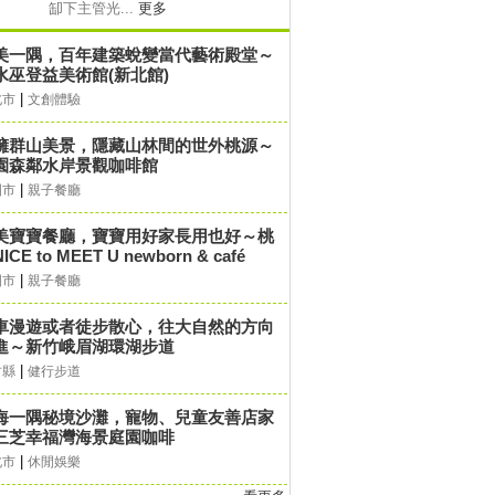
缷下主管光...
更多
美一隅，百年建築蛻變當代藝術殿堂～
水巫登益美術館(新北館)
|
北市
文創體驗
擁群山美景，隱藏山林間的世外桃源～
園森鄰水岸景觀咖啡館
|
園市
親子餐廳
美寶寶餐廳，寶寶用好家長用也好～桃
ICE to MEET U newborn & café
|
園市
親子餐廳
車漫遊或者徒步散心，往大自然的方向
進～新竹峨眉湖環湖步道
|
竹縣
健行步道
海一隅秘境沙灘，寵物、兒童友善店家
三芝幸福灣海景庭園咖啡
|
北市
休閒娛樂