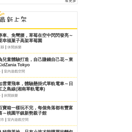
看更多
停車、免彎腰，草莓在空中閃閃發亮～
栗幸福菓子高架草莓園
|
栗縣
休閒娛樂
為兒童體驗打造，自己賺錢自己花～東
idZania Tokyo
|
外
室內遊戲空間
如雲霄飛車，體驗懸掛式單軌電車～日
江之島線(湘南單軌電車)
|
外
休閒娛樂
百寶箱一樣玩不完，每個角落都有豐富
喜～桃園平鎮新勢親子館
|
園市
室內遊戲空間
入秘密基地，只有小孩才能購買的麵包