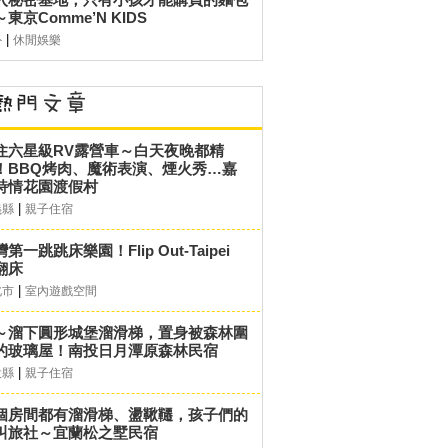
東京Comme’N KIDS
|
外
休閒娛樂
住六星級RV露營車～白天夜晚都精
！BBQ烤肉、魔術表演、煙火秀…嘉
詩情花園渡假村
|
義縣
親子住宿
第一跳跳床樂園！Flip Out-Taipei
翻床
|
北市
室內遊戲空間
～溜下圓形城堡溜滑梯，置身被森林圍
的玻璃屋！南投日月潭原森林民宿
|
投縣
親子住宿
個房間都有溜滑梯、盪鞦韆，孩子們的
叫旅社～宜蘭松之墅民宿