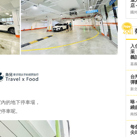
店～
國
入
采
義
嘉
台灣
彈
新
咻
室內的地下停車場，
繞
費停車呢。
南
每
尖