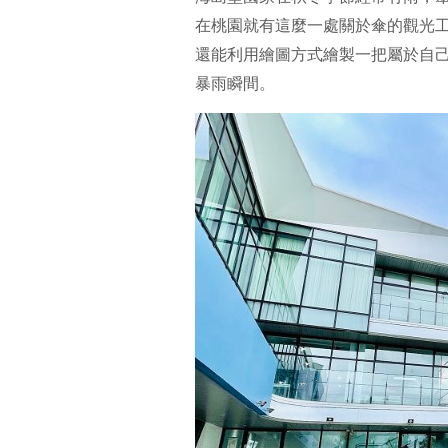
在桃園就有這麼一處關於傘的觀光
還能利用繪圖方式繪製一把屬於自
暴雨瞬間。