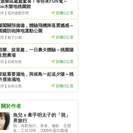
大遊樂區處處驚喜！等你來FUN電～
ape木樂地桃園館
|
距離1公里
園市
室內遊戲空間
礙闖關預備備，體驗飛機降落震撼感～
園國防砲陣地運動公園
|
距離2公里
園市
親子公園
蝦樂、拔菜趣，一日農夫體驗～桃園陽
生態農場
|
距離2公里
園市
自然生態
家級重要濕地，與候鳥一起追夕陽～桃
許厝港濕地
|
距離3公里
園市
自然生態
關於作者
魚兒 x 牽手明太子的「視」
界旅行
我，喜歡旅行、美食、攝影、交朋
友。工作10年，2008年退出職場，