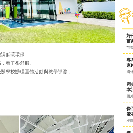
好
苗
苗
強調低碳環保，
專
亮，看了很舒服。
京K
機關學校辦理團體活動與教學導覽，
國
宛
本
國
像
驚
桃
進