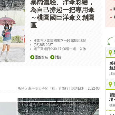
暴雨體驗、洋傘彩繪，
為自己撐起一把專用傘
～桃園國巨洋傘文創園
區
桃園市大園區國際路一段105巷18號
(03)385-2987
週三至週日9:30-17:00週一週二公休
景點介紹
討論
感
航廈
桃
魚兒 x 牽手明太子的「視」界旅行 | 到訪日期：2022-08
冒
場
桃