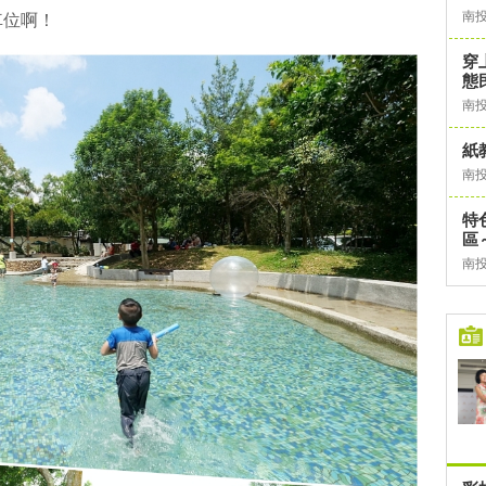
南
車位啊！
穿
態
南
紙
南
特
區
南