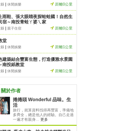
|
距離0公里
投縣
休閒娛樂
上雨鞋、張大眼睛夜探蛙蛙國！自然生
民宿～南投青蛙ㄚ婆ㄟ家
|
距離0公里
投縣
親子住宿
教堂
|
距離1公里
投縣
休閒娛樂
色建築結合豐富生態，打造優雅水景園
～南投紙教堂
|
距離1公里
投縣
休閒娛樂
關於作者
捲捲頭 Wonderful 品味。生
活
旅行，就算資料找得再豐富，準備地
多齊全，總是他人的經驗。自己走過
一遍才有親身...
更多