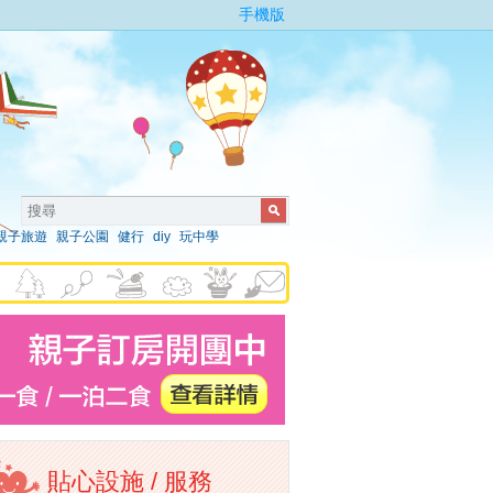
手機版
親子旅遊
親子公園
健行
diy
玩中學
貼心設施 / 服務