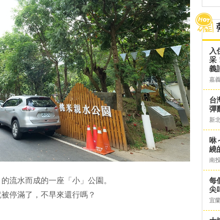
入
采
義
嘉
台灣
彈
新
咻
繞
南
」的流水而成的一座「小」公園。
每
尖
就被停滿了，不早來還行嗎？
宜