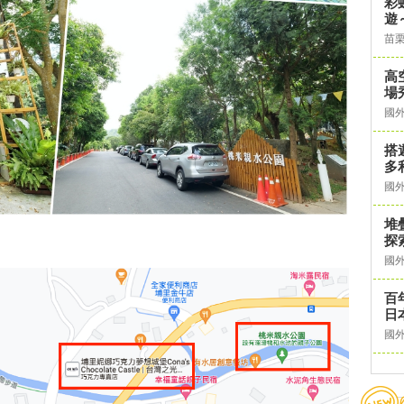
彩
遊
苗
高
場
國
搭
多
國
堆
探
國
百
日
國