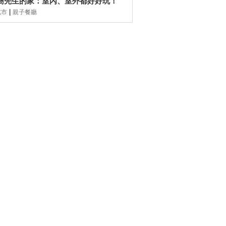
樹先生的家：室內、室外都好好玩！
|
北市
親子餐廳