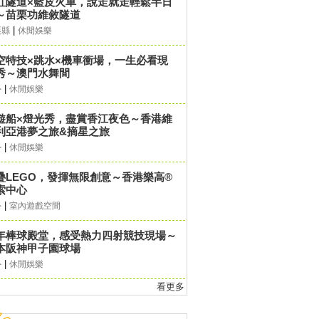
虹隧道×藍皮火車，說走就走輕鬆半日
～苗栗功維敘隧道
|
栗縣
休閒娛樂
空特技×跳水×機車衝場，一生必看現
秀～澳門水舞間
|
外
休閒娛樂
遊船×燈光秀，盡賞香江夜色～香港維
利亞港夢之旅&摘星之旅
|
外
休閒娛樂
疊LEGO，發揮無限創意～香港樂高®
索中心
|
外
室內遊戲空間
年棒球殿堂，感受熱力四射競技現場～
本阪神甲子園球場
|
外
休閒娛樂
看更多