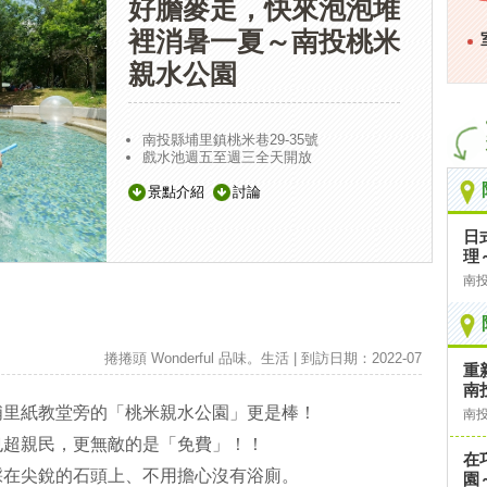
好膽麥走，快來泡泡堆
裡消暑一夏～南投桃米
親水公園
南投縣埔里鎮桃米巷29-35號
戲水池週五至週三全天開放
景點介紹
討論
日
理
南
捲捲頭 Wonderful 品味。生活 | 到訪日期：2022-07
重
南
埔里紙教堂旁的「桃米親水公園」更是棒！
南
也超親民，更無敵的是「免費」！！
在
踩在尖銳的石頭上、不用擔心沒有浴廁。
園