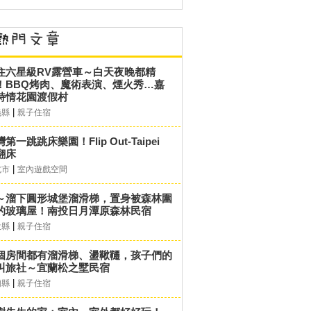
住六星級RV露營車～白天夜晚都精
！BBQ烤肉、魔術表演、煙火秀…嘉
詩情花園渡假村
|
義縣
親子住宿
第一跳跳床樂園！Flip Out-Taipei
翻床
|
北市
室內遊戲空間
～溜下圓形城堡溜滑梯，置身被森林圍
的玻璃屋！南投日月潭原森林民宿
|
投縣
親子住宿
個房間都有溜滑梯、盪鞦韆，孩子們的
叫旅社～宜蘭松之墅民宿
|
蘭縣
親子住宿