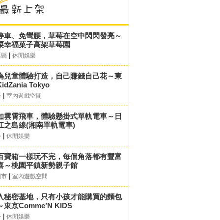
停車、免彎腰，草莓在空中閃閃發亮～
栗幸福菓子高架草莓園
|
栗縣
休閒娛樂
為兒童體驗打造，自己賺錢自己花～東
idZania Tokyo
|
外
室內遊戲空間
如雲霄飛車，體驗懸掛式單軌電車～日
江之島線(湘南單軌電車)
|
外
休閒娛樂
百寶箱一樣玩不完，每個角落都有豐富
喜～桃園平鎮新勢親子館
|
園市
室內遊戲空間
入秘密基地，只有小孩才能購買的麵包
東京Comme’N KIDS
|
外
休閒娛樂