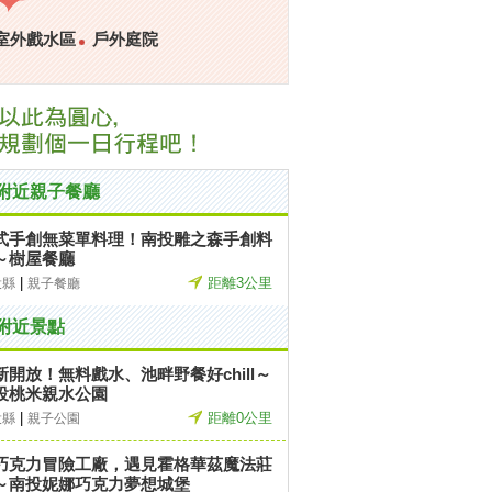
室外戲水區
戶外庭院
附近親子餐廳
式手創無菜單料理！南投雕之森手創料
～樹屋餐廳
|
距離3公里
投縣
親子餐廳
附近景點
新開放！無料戲水、池畔野餐好chill～
投桃米親水公園
|
距離0公里
投縣
親子公園
巧克力冒險工廠，遇見霍格華茲魔法莊
～南投妮娜巧克力夢想城堡