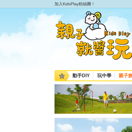
加入KidsPlay粉絲團！
動手DIY
玩中學
親子