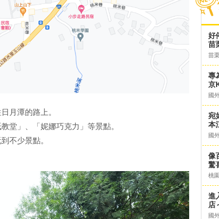
好
苗
苗
專
京K
國
往日月潭的路上。
宛
本
紙教堂」、「妮娜巧克力」等景點。
國
玩到不少景點。
像
驚
桃
進
店～
國