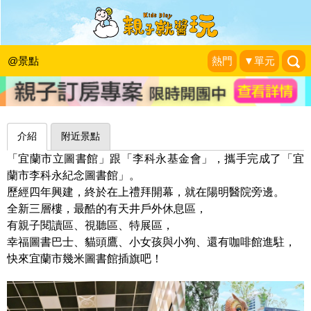
與貓頭鷹共讀，充滿濃濃書香、咖啡香
～宜蘭市李科永紀念圖書館
@景點
熱門
▼單元
捲捲頭 Wonderful 品味。生活
|
2022-04-29
介紹
附近景點
「宜蘭市立圖書館」跟「李科永基金會」，攜手完成了「宜
蘭市李科永紀念圖書館」。
歷經四年興建，終於在上禮拜開幕，就在陽明醫院旁邊。
全新三層樓，最酷的有天井戶外休息區，
有親子閱讀區、視聽區、特展區，
幸福圖書巴士、貓頭鷹、小女孩與小狗、還有咖啡館進駐，
快來宜蘭市幾米圖書館插旗吧！