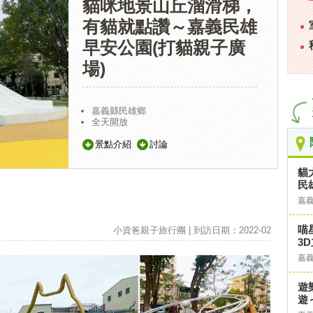
貓咪地景山丘溜滑梯，
有貓就點讚～嘉義民雄
早安公園(打貓親子廣
場)
嘉義縣民雄鄉
全天開放
景點介紹
討論
貓
民
嘉
喵
小資爸親子旅行團 | 到訪日期：2022-02
3
嘉
遊
遊