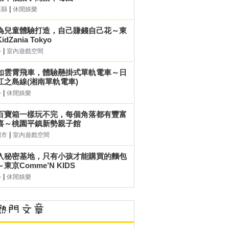
|
栗縣
休閒娛樂
為兒童體驗打造，自己賺錢自己花～東
idZania Tokyo
|
外
室內遊戲空間
如雲霄飛車，體驗懸掛式單軌電車～日
江之島線(湘南單軌電車)
|
外
休閒娛樂
百寶箱一樣玩不完，每個角落都有豐富
喜～桃園平鎮新勢親子館
|
園市
室內遊戲空間
入秘密基地，只有小孩才能購買的麵包
東京Comme’N KIDS
|
外
休閒娛樂