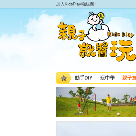
加入KidsPlay粉絲團！
動手DIY
玩中學
親子