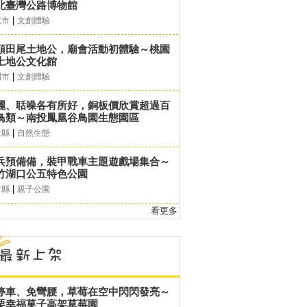
北臺灣公路博物館
|
北市
文創體驗
頭田尾土地公，廟會活動初體驗～桃園
土地公文化館
|
園市
文創體驗
麗、聒噪各有所好，銅板價欣賞超過百
鳥類～南投鳳凰谷鳥園生態園區
|
投縣
自然生態
兵預備備，裝甲戰車主題遊戲場集合～
竹湖口公五特色公園
|
竹縣
親子公園
看更多
停車、免彎腰，草莓在空中閃閃發亮～
栗幸福菓子高架草莓園