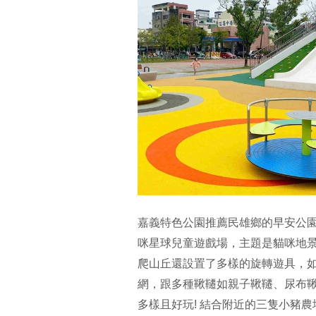
嘉義特色公園推薦民雄鄉的早安公園
咪星球兒童遊戲場，主題是貓咪地
爬山丘還設置了多樣的旋轉遊具，
網，跟多種鞦韆如親子鞦韆、尿布
多樣且好玩! 結合附近的三隻小豬