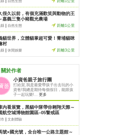
|
距離1公里
義縣
自然生態
久很久以前，有個充滿歡笑與動物的王
～嘉義三隻小豬觀光農場
|
距離1公里
義縣
自然生態
義貓世界，立體貓掌超可愛！菁埔貓咪
繪村
|
距離3公里
義縣
休閒娛樂
關於作者
小資爸親子旅行團
打給賀,我是最愛帶孩子出去玩的小
資爸!我總是期待每個假日，能跟孩
子一起玩樂!...
更多
庫內看展覽，黑貓中隊帶你翱翔天際～
園航空城博物館園區–05警戒區
|
園市
文創體驗
馬號×國光號，全台唯一公路主題館～