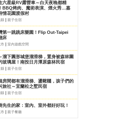
住六星級RV露營車～白天夜晚都精
！BBQ烤肉、魔術表演、煙火秀…嘉
詩情花園渡假村
|
義縣
親子住宿
第一跳跳床樂園！Flip Out-Taipei
翻床
|
北市
室內遊戲空間
～溜下圓形城堡溜滑梯，置身被森林圍
的玻璃屋！南投日月潭原森林民宿
|
投縣
親子住宿
個房間都有溜滑梯、盪鞦韆，孩子們的
叫旅社～宜蘭松之墅民宿
|
蘭縣
親子住宿
樹先生的家：室內、室外都好好玩！
|
北市
親子餐廳