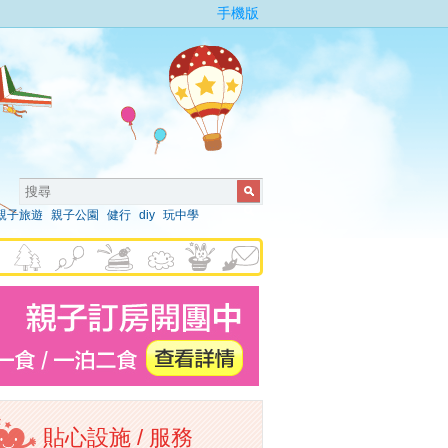
手機版
親子旅遊
親子公園
健行
diy
玩中學
貼心設施 / 服務