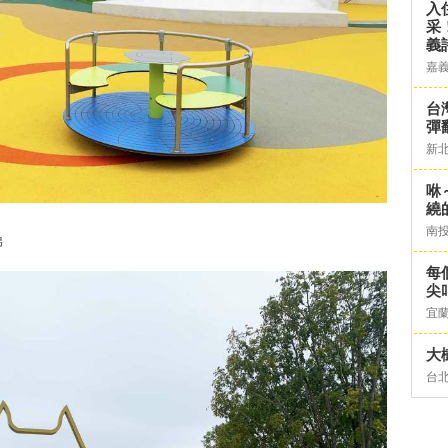
入
采
義
嘉
台灣
彈
新
咻
繞
南
梯
每
尖
宜
大
台