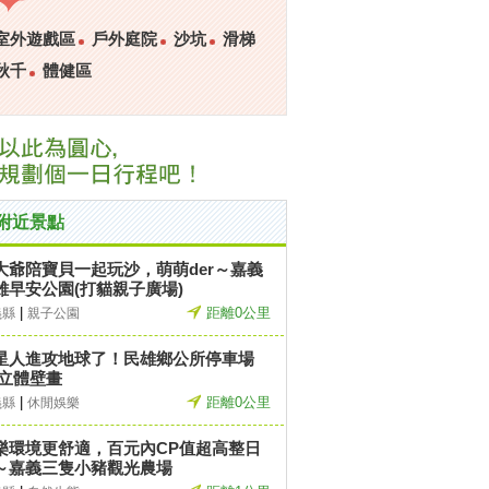
室外遊戲區
戶外庭院
沙坑
滑梯
秋千
體健區
附近景點
大爺陪寶貝一起玩沙，萌萌der～嘉義
雄早安公園(打貓親子廣場)
|
距離0公里
義縣
親子公園
星人進攻地球了！民雄鄉公所停車場
D立體壁畫
|
距離0公里
義縣
休閒娛樂
樂環境更舒適，百元內CP值超高整日
～嘉義三隻小豬觀光農場