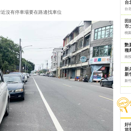
台
台
附近沒有停車場要在路邊找車位
田
市
桃
艷
種
南
新
新
新
好
苗