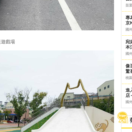
苗
專
京K
國
題遊戲場
宛
本
國
像
驚
桃
進
店～
國