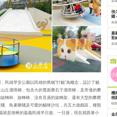
嘉
很
國
嘉
嘉
彩
嘉
，民雄早安公園以民雄的舊稱”打貓”為概念，設計了貓
景山丘溜滑梯，包含大的寬面磨石子溜滑梯，及旁邊的攀
機
如旋轉杯、旋轉椅、沒有見過的旋轉架、還有大型的攀爬
桃
桃
鞦韆、鳥巢鞦韆及可愛的貓咪沙坑，共五大遊戲區，種類
農場就是很棒的嘉義民雄半日遊、一日遊，現在就跟著小
金