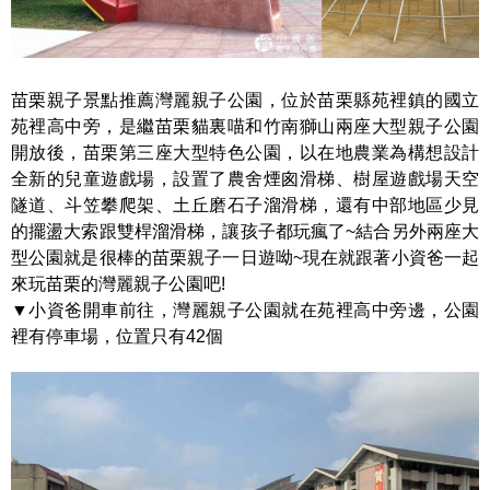
苗栗親子景點推薦灣麗親子公園，位於苗栗縣苑裡鎮的國立
苑裡高中旁，是繼苗栗貓裏喵和竹南獅山兩座大型親子公園
開放後，苗栗第三座大型特色公園，以在地農業為構想設計
全新的兒童遊戲場，設置了農舍煙囪滑梯、樹屋遊戲場天空
隧道、斗笠攀爬架、土丘磨石子溜滑梯，還有中部地區少見
的擺盪大索跟雙桿溜滑梯，讓孩子都玩瘋了~結合另外兩座大
型公園就是很棒的苗栗親子一日遊呦~現在就跟著小資爸一起
來玩苗栗的灣麗親子公園吧!
▼小資爸開車前往，灣麗親子公園就在苑裡高中旁邊，公園
裡有停車場，位置只有42個