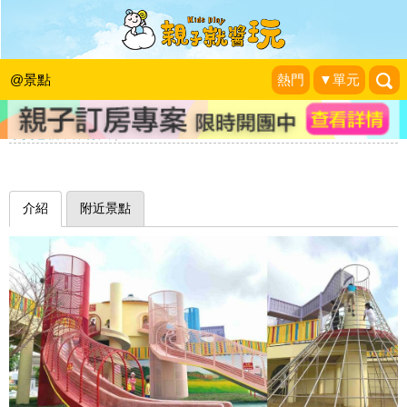
農舍煙囪滑梯、斗笠攀爬網，沒有下過
田也要玩過農業主題遊具～苗栗灣麗親
@景點
熱門
▼單元
子公園
小資爸親子旅行團
|
2021-04-02
介紹
附近景點