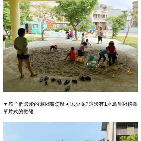
▼孩子們最愛的盪鞦韆怎麼可以少呢?這邊有1座鳥巢鞦韆跟
單片式的鞦韆