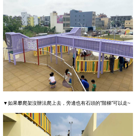
▼如果攀爬架沒辦法爬上去，旁邊也有石頭的”階梯”可以走~