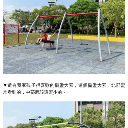
▼還有我家孩子很喜歡的擺盪大索，這個擺盪大索，北部蠻
常看到的，中部應該還蠻少的~