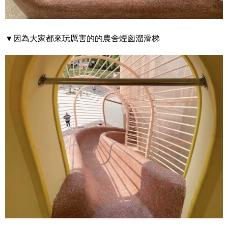
▼因為大家都來玩厲害的的農舍煙囪溜滑梯