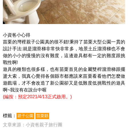
小資爸小心得
苗栗的灣裡親子公園真的很不錯!秉持了苗栗大型公園一貫的
設計手法:就是溜滑梯非常快非常多，地景土丘溜滑梯也不會
做的小小的慢慢的沒有難度，這邊遊具都有一定的難度跟挑
戰性啊!
遊具的種類也很多樣，也有苗栗首見的金屬雙桿溜滑梯跟擺
盪大索，我真心覺得各個縣市都應該來苗栗看看他們怎麼做
遊戲場，才不會改造了新公園卻又是低難度低挑戰性的遊具
啊~我沒有在說台中喔
(編按：預定2021/4/13正式啟用。)
標籤：
親子公園
苗栗縣
文章來源：
小資爸親子旅行團