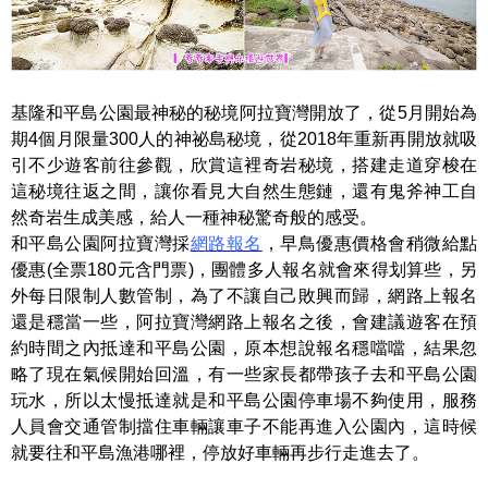
基隆和平島公園最神秘的秘境阿拉寶灣開放了，從5月開始為
期4個月限量300人的神祕島秘境，從2018年重新再開放就吸
引不少遊客前往參觀，欣賞這裡奇岩秘境，搭建走道穿梭在
這秘境往返之間，讓你看見大自然生態鏈，還有鬼斧神工自
然奇岩生成美感，給人一種神秘驚奇般的感受。
和平島公園阿拉寶灣採
網路報名
，早鳥優惠價格會稍微給點
優惠(全票180元含門票)，團體多人報名就會來得划算些，另
外每日限制人數管制，為了不讓自己敗興而歸，網路上報名
還是穩當一些，阿拉寶灣網路上報名之後，會建議遊客在預
約時間之內抵達和平島公園，原本想說報名穩噹噹，結果忽
略了現在氣候開始回溫，有一些家長都帶孩子去和平島公園
玩水，所以太慢抵達就是和平島公園停車場不夠使用，服務
人員會交通管制擋住車輛讓車子不能再進入公園內，這時候
就要往和平島漁港哪裡，停放好車輛再步行走進去了。