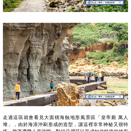
走過這區就會看見大面積海蝕地形風景區「皇帝殿 萬人
堆」，由於海浪沖刷形成的造型，讓這裡非常神秘又很特