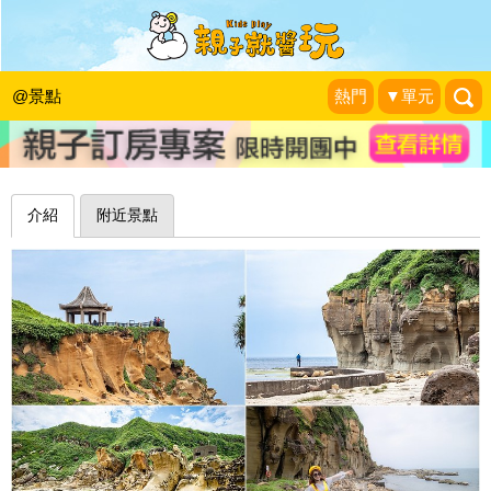
秘境阿拉寶灣，鬼斧神工的雕刻美術館
～基隆和平島公園
@景點
熱門
▼單元
蓉蓉牽手☜ㄩˇ你環遊世界
|
2020-05-20
介紹
附近景點