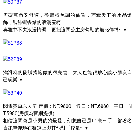
房型寬敞又舒適，整體粉色調的佈置，巧奪天工的水晶燈
飾，裝飾蝴蝶結的浪漫座椅
典雅中不失浪漫情調，更把這間公主房勾勒的無比傳神~ ▼
溜滑梯的防護措施做的很完善，大人也能很放心讓小朋友自
己玩樂 ▼
閃電賽車六人房 定價：NT.9800 假日：NT.6980 平日：N
T.5980(房價為官網提供)
相信這間會是小男孩的最愛，幻想自己是F1賽車手，駕著名
貴跑車奔馳在賽道上與其他對手較量~ ▼