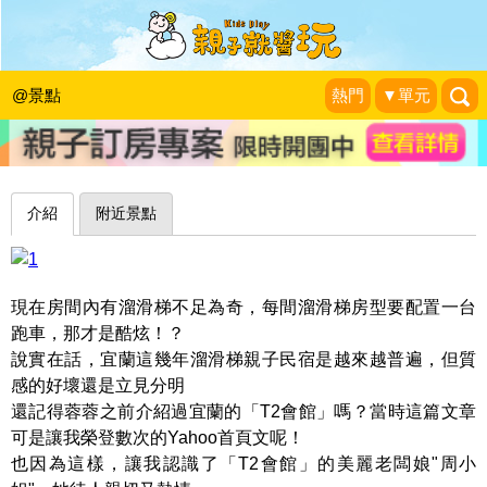
每間房都配備溜滑梯、ㄅㄨ ㄅㄨ，任
你玩過癮～宜蘭301親子會館
@景點
熱門
▼單元
蓉蓉牽手☜ㄩˇ你環遊世界
|
2015-06-19
介紹
附近景點
現在房間內有溜滑梯不足為奇，每間溜滑梯房型要配置一台
跑車，那才是酷炫！？
說實在話，宜蘭這幾年溜滑梯親子民宿是越來越普遍，但質
感的好壞還是立見分明
還記得蓉蓉之前介紹過宜蘭的「T2會館」嗎？當時這篇文章
可是讓我榮登數次的Yahoo首頁文呢！
也因為這樣，讓我認識了「T2會館」的美麗老闆娘"周小