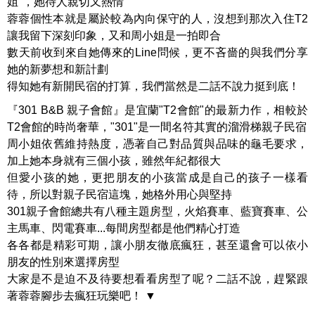
姐"，她待人親切又熱情
蓉蓉個性本就是屬於較為內向保守的人，沒想到那次入住T2
讓我留下深刻印象，又和周小姐是一拍即合
數天前收到來自她傳來的Line問候，更不吝嗇的與我們分享
她的新夢想和新計劃
得知她有新開民宿的打算，我們當然是二話不說力挺到底！
『301 B&B 親子會館』是宜蘭"T2會館"的最新力作，相較於
T2會館的時尚奢華，"301"是一間名符其實的溜滑梯親子民宿
周小姐依舊維持熱度，憑著自己對品質與品味的龜毛要求，
加上她本身就有三個小孩，雖然年紀都很大
但愛小孩的她，更把朋友的小孩當成是自己的孩子一樣看
待，所以對親子民宿這塊，她格外用心與堅持
301親子會館總共有八種主題房型，火焰賽車、藍寶賽車、公
主馬車、閃電賽車...每間房型都是他們精心打造
各各都是精彩可期，讓小朋友徹底瘋狂，甚至還會可以依小
朋友的性別來選擇房型
大家是不是迫不及待要想看看房型了呢？二話不說，趕緊跟
著蓉蓉腳步去瘋狂玩樂吧！ ▼