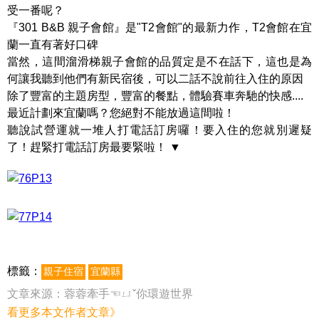
受一番呢？
『301 B&B 親子會館』是"T2會館"的最新力作，T2會館在宜
蘭一直有著好口碑
當然，這間溜滑梯親子會館的品質定是不在話下，這也是為
何讓我聽到他們有新民宿後，可以二話不說前往入住的原因
除了豐富的主題房型，豐富的餐點，體驗賽車奔馳的快感....
最近計劃來宜蘭嗎？您絕對不能放過這間啦！
聽說試營運就一堆人打電話訂房囉！要入住的您就別遲疑
了！趕緊打電話訂房最要緊啦！ ▼
標籤：
親子住宿
宜蘭縣
文章來源：
蓉蓉牽手☜ㄩˇ你環遊世界
看更多本文作者文章》