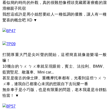
看似簡約時尚的外觀，真的很難想像裡頭竟藏匿著療癒的溜
滑梯親子民宿
我想這或許是周小姐想要給人一種低調的優雅，讓人有一種
驚喜的概念吧 XD ▼
打開厚重大門是尖叫聲的開始，這裡簡直就像遊樂場一般
嘛！
10幾台的ㄅㄨ ㄅㄨ車就呈現眼前，賓士、法拉利、BMW、
藍寶堅尼、敞蓬車、Mini car...
甚至是復古的偉士牌、重機摩托車都有，光看到這些ㄅㄨ ㄅ
ㄨ車，連我自己都童心未泯的想親自下去玩樂一番
無奈車子是小巧版，也是有限重的問題，老木我還是冷靜點
恰當！ ▼