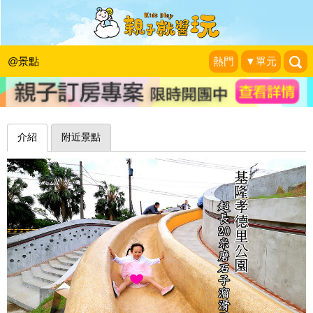
20米超長磨石子溜滑梯，遠眺九份風景
好迷人～基隆孝德公園
@景點
熱門
▼單元
蓉蓉牽手☜ㄩˇ你環遊世界
|
2018-03-31
介紹
附近景點