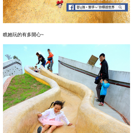
瞧她玩的有多開心~