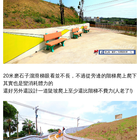
20米磨石子溜滑梯眼看並不長，不過從旁邊的階梯爬上爬下
其實也是蠻消耗體力的
還好另外還設計一道陡坡爬上至少還比階梯不費力(人老了!)