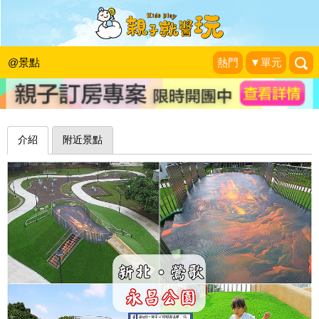
火山爆發囉！3D熔岩彩繪陪你一起溜
滑梯～鶯歌永昌公園
@景點
熱門
▼單元
蓉蓉牽手☜ㄩˇ你環遊世界
|
2018-05-20
介紹
附近景點