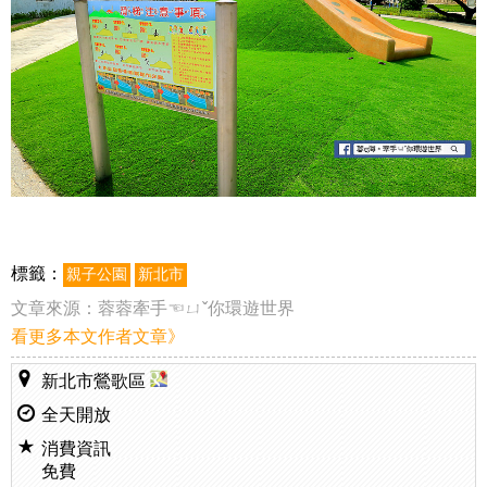
標籤：
親子公園
新北市
文章來源：
蓉蓉牽手☜ㄩˇ你環遊世界
看更多本文作者文章》
新北市鶯歌區
全天開放
消費資訊
免費