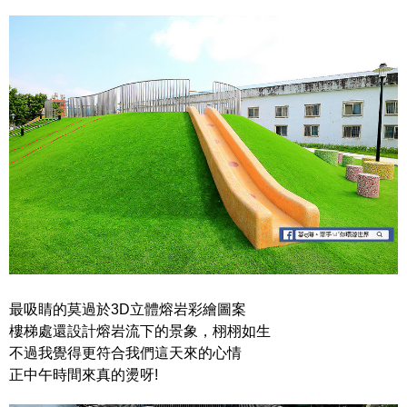
最吸睛的莫過於3D立體熔岩彩繪圖案
樓梯處還設計熔岩流下的景象，栩栩如生
不過我覺得更符合我們這天來的心情
正中午時間來真的燙呀!