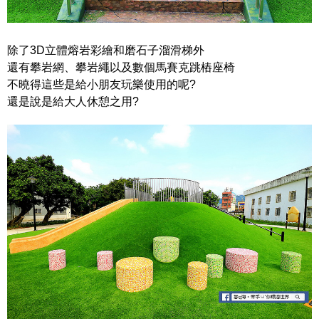
除了3D立體熔岩彩繪和磨石子溜滑梯外
還有攀岩網、攀岩繩以及數個馬賽克跳樁座椅
不曉得這些是給小朋友玩樂使用的呢?
還是說是給大人休憩之用?