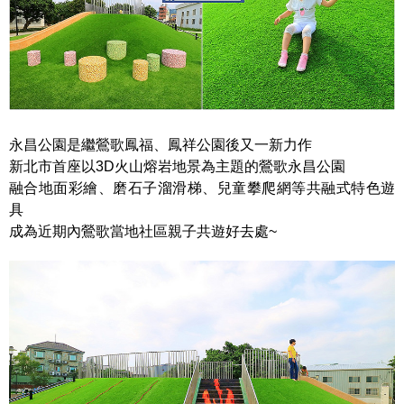
永昌公園是繼鶯歌鳳福、鳳祥公園後又一新力作
新北市首座以3D火山熔岩地景為主題的鶯歌永昌公園
融合地面彩繪、磨石子溜滑梯、兒童攀爬網等共融式特色遊
具
成為近期內鶯歌當地社區親子共遊好去處~