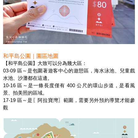
和平島公園｜園區地圖
【和平島公園】大致可以分為幾大區：
03-09 區～是包圍著遊客中心的遊憩區，海水泳池、兒童戲
水池、沙灘都在這邊。
10-16 區～是一條長度僅有 400 公尺的環山步道，是看風
景、拍美照的區域。
17-19 區～是〖阿拉寶灣〗範圍，需要另外預約導覽才能參
觀