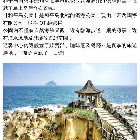
和平島因終年受到東北季風吹襲以及海浪拍打侵蝕影響，造
就了島上奇岸怪石景觀。
【和平島公園】是和平島北端的濱海公園，現由「宏岳國際
有限公司」取得 OT 經營權。
公園內不僅有自然海蝕景觀，還有臨海步道、網美涼亭，還
有海水泳池及沙灘等遊憩空間，
遊客中心內還設置了販賣部、咖啡廳及餐廳～是夏季的旅遊
勝地，非常適合親子一日遊!!