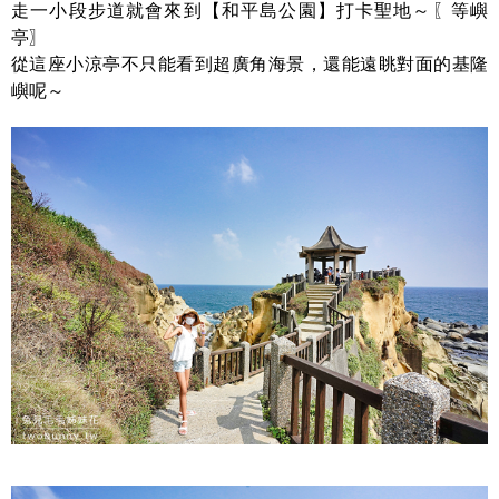
走一小段步道就會來到【和平島公園】打卡聖地～〖等嶼
亭〗
從這座小涼亭不只能看到超廣角海景，還能遠眺對面的基隆
嶼呢～