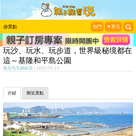
@景點
熱門
▼單元
玩沙、玩水、玩步道，世界級秘境都在
這～基隆和平島公園
兔兒毛毛姊妹花
|
2022-09-13
介紹
附近景點