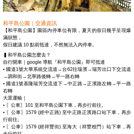
和平島公園｜交通資訊
【和平島公園】園區內停車位有限，夏天的假日幾乎呈現爆
滿狀態，
假日建議 10 點前抵達，不然無法入內停車。
▍和平島公園怎麼去？
​自行開車｜google 導航『和平島公園』即可抵達
• 國道1號大華系統交流道→台62往瑞濱→瑞芳出口下交流道
→調和街→北寧路後轉→平一路右轉
• 國道1號基隆瑞芳交流道下→中正路→正濱路左轉→平一路
右轉
大眾運輸｜
• 〖公車〗101 至和平島公園下車，再步行前往。
• 〖公車〗1579 (經中正路) 至中正路正濱路口站下車，再步
行前往。
• 〖公車〗1579 (經祥豐街) 至海大（祥豐校門）站下車，再
步行前往。