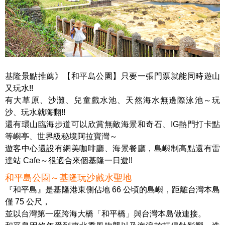
基隆景點推薦》【和平島公園】只要一張門票就能同時遊山
又玩水!!
有大草原、沙灘、兒童戲水池、天然海水無邊際泳池～玩
沙、玩水就嗨翻!!
還有環山臨海步道可以欣賞無敵海景和奇石、IG熱門打卡點
等嶼亭、世界級秘境阿拉寶灣～
遊客中心還設有網美咖啡廳、海景餐廳，島嶼制高點還有雷
達站 Cafe～很適合來個基隆一日遊!!
和平島公園～基隆玩沙戲水聖地
『和平島』是基隆港東側佔地 66 公頃的島嶼，距離台灣本島
僅 75 公尺，
並以台灣第一座跨海大橋「和平橋」與台灣本島做連接。