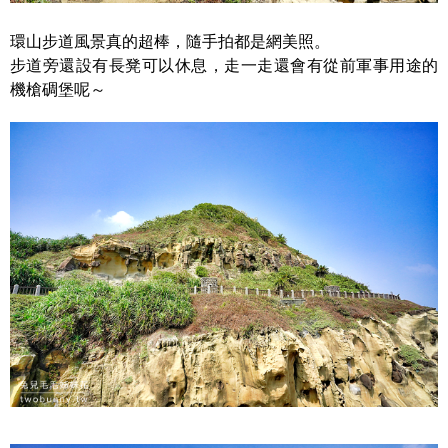
環山步道風景真的超棒，隨手拍都是網美照。
步道旁還設有長凳可以休息，走一走還會有從前軍事用途的
機槍碉堡呢～