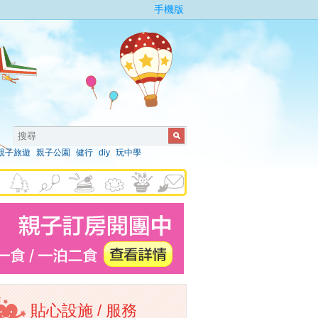
手機版
親子旅遊
親子公園
健行
diy
玩中學
貼心設施 / 服務