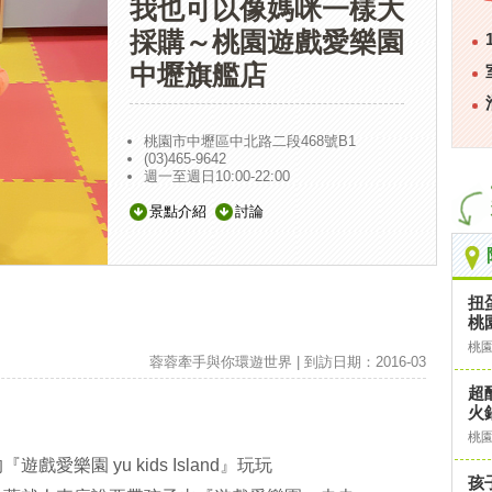
我也可以像媽咪一樣大
採購～桃園遊戲愛樂園
中壢旗艦店
桃園市中壢區中北路二段468號B1
(03)465-9642
週一至週日10:00-22:00
景點介紹
討論
扭
桃
桃
蓉蓉牽手與你環遊世界 | 到訪日期：2016-03
超
火
桃
樂園 yu kids Island』玩玩
孩