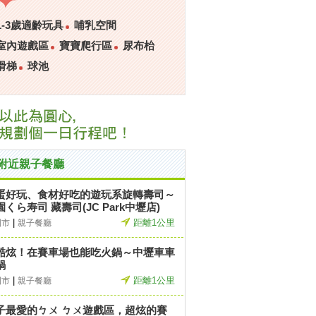
1-3歲適齡玩具
哺乳空間
室內遊戲區
寶寶爬行區
尿布枱
滑梯
球池
附近親子餐廳
蛋好玩、食材好吃的遊玩系旋轉壽司～
園くら寿司 藏壽司(JC Park中壢店)
|
距離1公里
園市
親子餐廳
酷炫！在賽車場也能吃火鍋～中壢車車
鍋
|
距離1公里
園市
親子餐廳
子最愛的ㄅㄨ ㄅㄨ遊戲區，超炫的賽