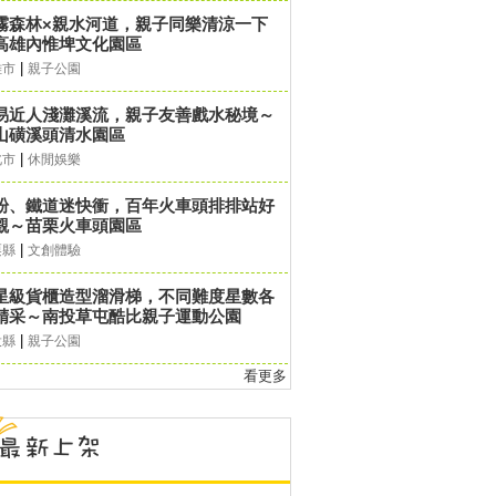
霧森林×親水河道，親子同樂清涼一下
高雄內惟埤文化園區
|
雄市
親子公園
易近人淺灘溪流，親子友善戲水秘境～
山磺溪頭清水園區
|
北市
休閒娛樂
粉、鐵道迷快衝，百年火車頭排排站好
觀～苗栗火車頭園區
|
栗縣
文創體驗
星級貨櫃造型溜滑梯，不同難度星數各
精采～南投草屯酷比親子運動公園
|
投縣
親子公園
看更多