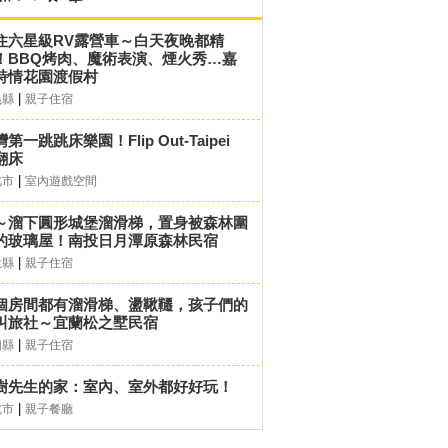
住六星級RV露營車～白天夜晚都精
！BBQ烤肉、魔術表演、煙火秀…嘉
詩情花園渡假村
|
義縣
親子住宿
第一跳跳床樂園！Flip Out-Taipei
翻床
|
北市
室內遊戲空間
～溜下圓形城堡溜滑梯，置身被森林圍
的玻璃屋！南投日月潭原森林民宿
|
投縣
親子住宿
個房間都有溜滑梯、盪鞦韆，孩子們的
叫旅社～宜蘭松之墅民宿
|
蘭縣
親子住宿
樹先生的家：室內、室外都好好玩！
|
北市
親子餐廳