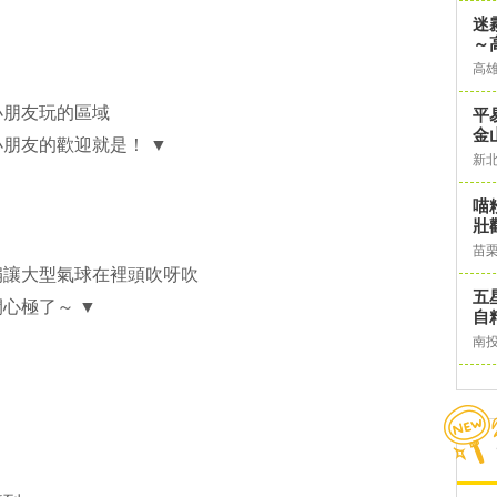
迷
～
高
小朋友玩的區域
平
金
朋友的歡迎就是！ ▼
新
喵
壯
苗
扇讓大型氣球在裡頭吹呀吹
五
心極了～ ▼
自
南