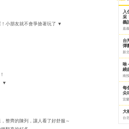
入
采
義
！小朋友就不會爭搶著玩了 ▼
嘉
台灣
彈
新
咻
繞
了！
南
 ▼
每
尖
宜
大
台
樣，整齊的陳列，讓人看了好舒服～