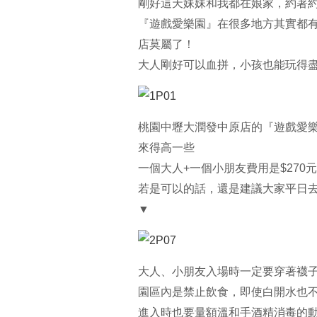
剛好這天妹妹和我都在娘家，約著
『遊戲愛樂園』在很多地方其實都
店莫屬了！
大人剛好可以血拼，小孩也能玩得盡
桃園中壢大潤發中原店的『遊戲愛
來得高一些
一個大人+一個小朋友費用是$27
若是可以的話，還是建議大家平日
▼
大人、小朋友入場時一定要穿著襪
園區內是禁止飲食，即使白開水也
進入時也要量額溫和手酒精消毒的