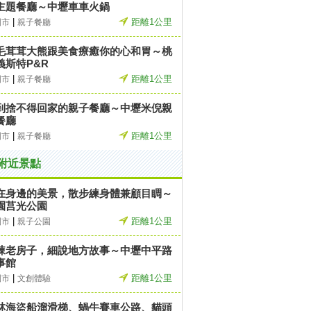
主題餐廳～中壢車車火鍋
|
距離1公里
園市
親子餐廳
毛茸茸大熊跟美食療癒你的心和胃～桃
義斯特P&R
|
距離1公里
園市
親子餐廳
到捨不得回家的親子餐廳～中壢米倪親
餐廳
|
距離1公里
園市
親子餐廳
附近景點
在身邊的美景，散步練身體兼顧目睭～
園莒光公園
|
距離1公里
園市
親子公園
棟老房子，細說地方故事～中壢中平路
事館
|
距離1公里
園市
文創體驗
林海盜船溜滑梯、蝸牛賽車公路、貓頭