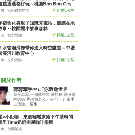
書屋通通都好玩～桃園Bon Bon City
|
距離1公里
園市
室內遊戲空間
年宿舍化身親子知識充電站，聽聽在地
故事～桃園壢小故事森林
|
距離1公里
園市
文創體驗
！水管溜滑梯帶你進入時空隧道～中壢
街溪河川教育中心
|
距離1公里
園市
文創體驗
關於作者
蓉蓉牽手☜ㄩˇ你環遊世界
我是蓉蓉,一個愛旅遊,愛打扮,愛分享
的媽媽 夢想和老公,小伊亞一起牽手
去環遊...
更多
屋×小動物，來個輕鬆療癒下午茶時間
萬里Time奶奶樹屋咖啡樂園
|
北市
休閒娛樂