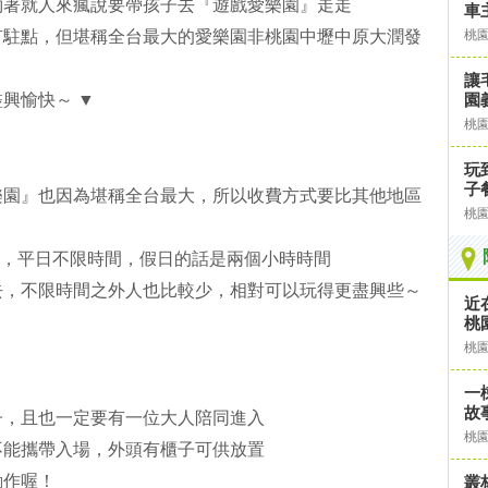
約著就人來瘋說要帶孩子去『遊戲愛樂園』走走
車
有駐點，但堪稱全台最大的愛樂園非桃園中壢中原大潤發
桃
讓
興愉快～ ▼
園
桃
玩
子
樂園』也因為堪稱全台最大，所以收費方式要比其他地區
桃
0元，平日不限時間，假日的話是兩個小時時間
去，不限時間之外人也比較少，相對可以玩得更盡興些～
近
桃
桃
一
故
子，且也一定要有一位大人陪同進入
桃
不能攜帶入場，外頭有櫃子可供放置
動作喔！
叢