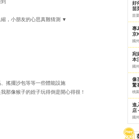
撞到
好
苗
苗
縮，小朋友的心思真難猜測 ▼
專
京K
國
宛
本
國
像
馬、搖擺沙包等等一些體能設施
驚
是我那像猴子的姪子玩得倒是開心得很！
桃
進
店～
國