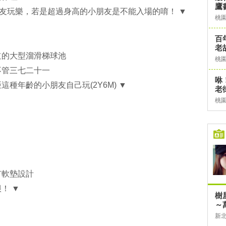
鷹
朋友玩樂，若是超過身高的小朋友是不能入場的唷！ ▼
桃
百
老
道的大型溜滑梯球池
桃
不管三七二十一
咻
種年齡的小朋友自己玩(2Y6M) ▼
老
桃
有軟墊設計
！ ▼
樹
～
新