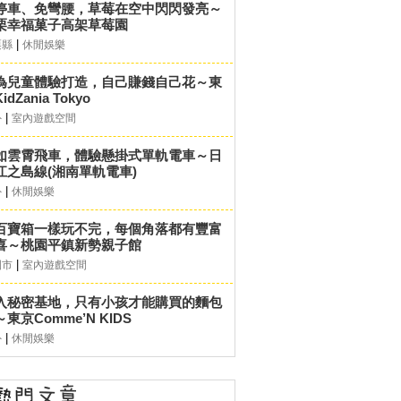
停車、免彎腰，草莓在空中閃閃發亮～
栗幸福菓子高架草莓園
|
栗縣
休閒娛樂
為兒童體驗打造，自己賺錢自己花～東
idZania Tokyo
|
外
室內遊戲空間
如雲霄飛車，體驗懸掛式單軌電車～日
江之島線(湘南單軌電車)
|
外
休閒娛樂
百寶箱一樣玩不完，每個角落都有豐富
喜～桃園平鎮新勢親子館
|
園市
室內遊戲空間
入秘密基地，只有小孩才能購買的麵包
東京Comme’N KIDS
|
外
休閒娛樂