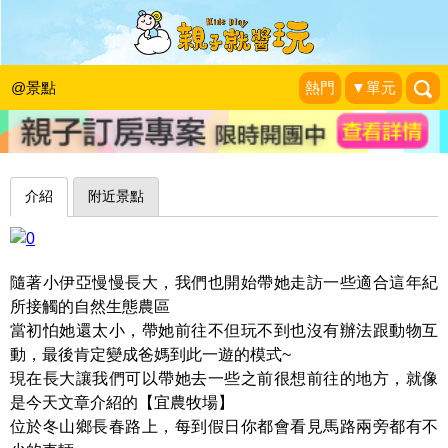
近距離接觸，孩子與小動物渡過歡樂時
光～宜蘭宜農牧場
@景點
熱門
▼單元
蓉蓉牽手☜ㄩˇ你環遊世界
|
2017-01-14
介紹
附近景點
隨著小伊亞慢慢長大，我們也開始帶她走訪一些適合這年紀
所接觸的自然生態農區
當初怕她還太小，帶她前往不但玩不到也沒有辦法跟動物互
動，最後肯定變成爸媽到此一遊的模式~
現在長大讓我們可以帶她去一些之前很想前往的地方，就像
是今天文章介紹的【宜農牧場】
位於冬山鄉長春路上，每到假日你都會看見馬路兩旁都有不