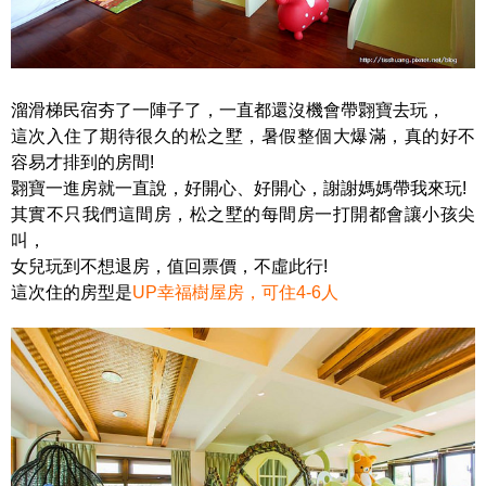
溜滑梯民宿夯了一陣子了，一直都還沒機會帶翾寶去玩，
這次入住了期待很久的松之墅，暑假整個大爆滿，真的好不
容易才排到的房間!
翾寶一進房就一直說，好開心、好開心，謝謝媽媽帶我來玩!
其實不只我們這間房，松之墅的每間房一打開都會讓小孩尖
叫，
女兒玩到不想退房，值回票價，不虛此行!
這次住的房型是
UP幸福樹屋房，可住4-6人