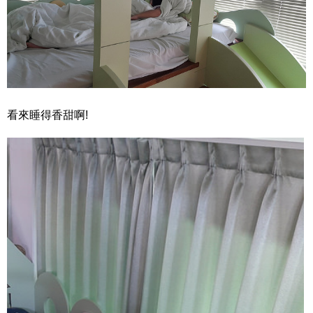
看來睡得香甜啊!