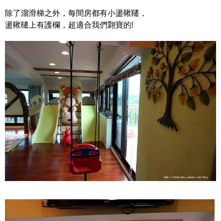
除了溜滑梯之外，每間房都有小盪鞦韆，
盪鞦韆上有護欄，超適合我們翾寶的!