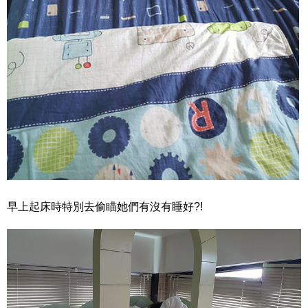
早上起床時特別去偷瞄她們有沒有睡好?!