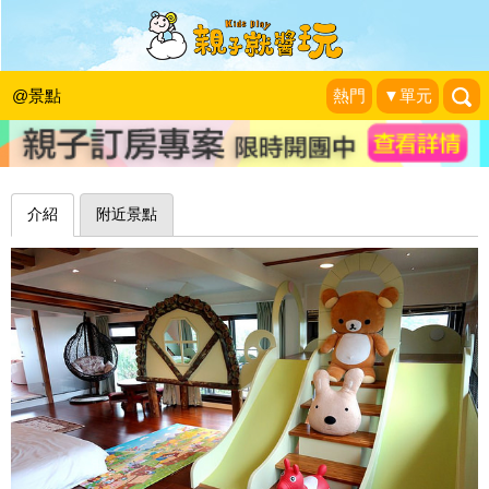
每個房間都有溜滑梯、盪鞦韆，孩子們
的尖叫旅社～宜蘭松之墅民宿
@景點
熱門
▼單元
Tiss-育兒好好玩！
|
2015-09-01
介紹
附近景點