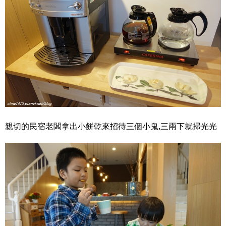
親切的民宿老闆拿出小餅乾來招待三個小鬼,三兩下就掃光光