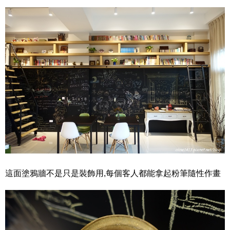
這面塗鴉牆不是只是裝飾用,每個客人都能拿起粉筆隨性作畫