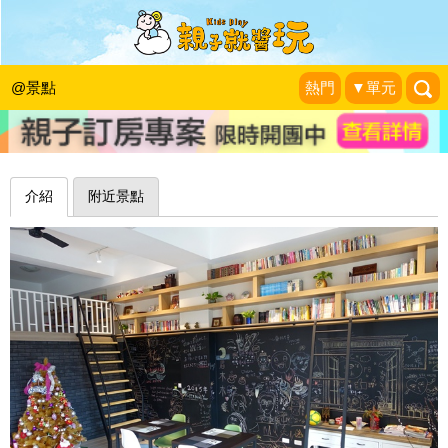
大片的塗鴉牆，充滿文青又帶點童趣的
高CP值民宿～宜蘭月眉木木
@景點
熱門
▼單元
野蠻王妃愛漂亮
|
2015-04-01
介紹
附近景點