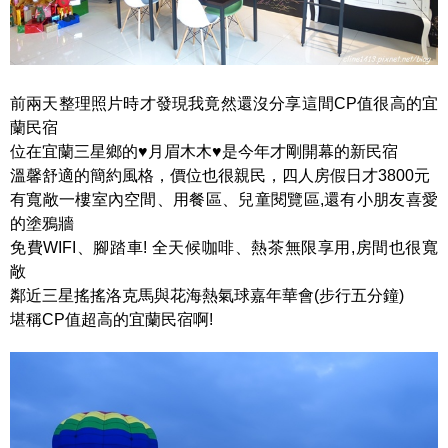
前兩天整理照片時才發現我竟然還沒分享這間CP值很高的宜
蘭民宿
位在宜蘭三星鄉的♥月眉木木♥是今年才剛開幕的新民宿
溫馨舒適的簡約風格，價位也很親民，四人房假日才3800元
有寬敞一樓室內空間、用餐區、兒童閱覽區,還有小朋友喜愛
的塗鴉牆
免費WIFI、腳踏車! 全天候咖啡、熱茶無限享用,房間也很寬
敞
鄰近三星搖搖洛克馬與花海熱氣球嘉年華會(步行五分鐘)
堪稱CP值超高的宜蘭民宿啊!