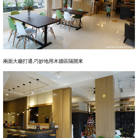
兩面大廳打通,巧妙地用木牆區隔開來