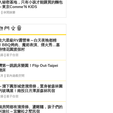
入秘密基地，只有小孩才能購買的麵包
東京Comme’N KIDS
|
外
休閒娛樂
住六星級RV露營車～白天夜晚都精
！BBQ烤肉、魔術表演、煙火秀…嘉
詩情花園渡假村
|
義縣
親子住宿
第一跳跳床樂園！Flip Out-Taipei
翻床
|
北市
室內遊戲空間
～溜下圓形城堡溜滑梯，置身被森林圍
的玻璃屋！南投日月潭原森林民宿
|
投縣
親子住宿
個房間都有溜滑梯、盪鞦韆，孩子們的
叫旅社～宜蘭松之墅民宿