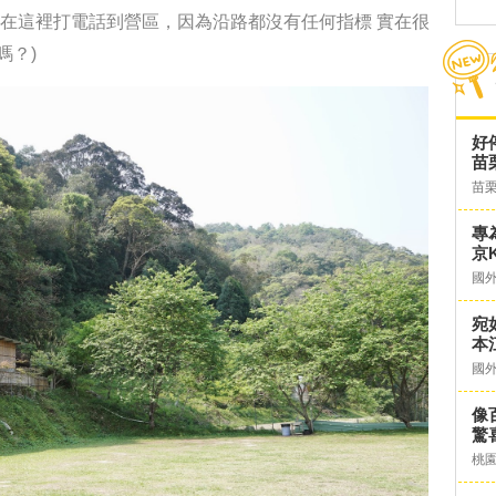
在這裡打電話到營區，因為沿路都沒有任何指標
實在很
嗎？)
好
苗
苗
專
京K
國
宛
本
國
像
驚
桃