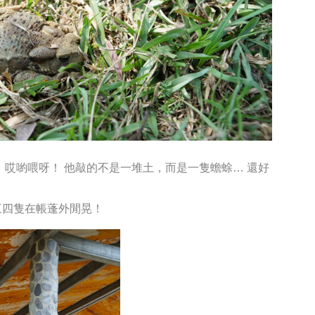
，哎喲喂呀！
他敲的不是一堆土，而是一隻蟾蜍…
還好
三四隻在帳蓬外閒晃！