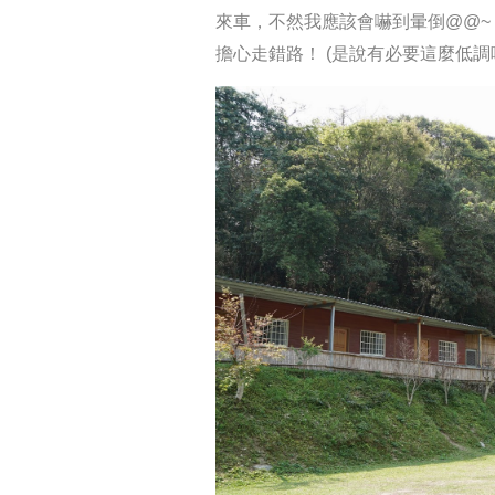
來車，不然我應該會嚇到暈倒@@~
擔心走錯路！
(是說有必要這麼低調