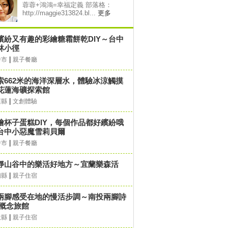
蓉蓉+鴻鴻=幸福定義 部落格：
http://maggie313824.bl...
更多
繽紛又有趣的彩繪糖霜餅乾DIY～台中
林小徑
|
中市
親子餐廳
索662米的海洋深層水，體驗冰涼觸摸
花蓮海礦探索館
|
蓮縣
文創體驗
繪杯子蛋糕DIY，每個作品都好繽紛哦
台中小惡魔雪莉貝爾
|
中市
親子餐廳
靜山谷中的樂活好地方～宜蘭樂森活
|
蘭縣
親子住宿
兩腳感受在地的慢活步調～南投兩腳詩
‧概念旅館
|
投縣
親子住宿