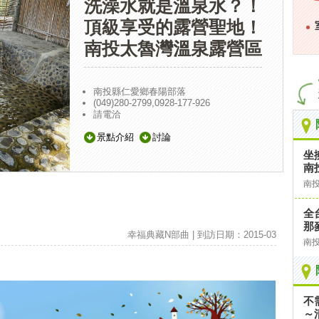
洗澡水就是溫泉水？！
頂級享受的露營聖地！
南投太魯灣溫泉露營區
南投縣仁愛鄉春陽部落
(049)280-2799,0928-177-926
請電洽
景點介紹
討論
坐
南
南
全
那
幸福典藏N部曲 | 到訪日期：2015-03
南
不
～