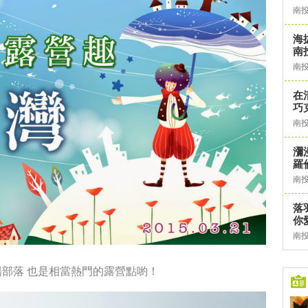
南
海
南投
南
在
巧
南
瀰
羅
南
落
你
南
陽部落
也是相當熱門的露營點喲！