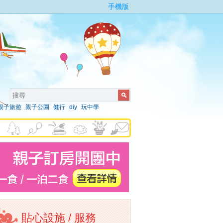
手機版
親子旅遊
親子公園
健行
diy
玩中學
貼心設施 / 服務