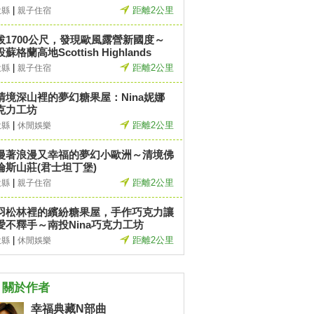
|
距離2公里
投縣
親子住宿
拔1700公尺，發現歐風露營新國度～
蘇格蘭高地Scottish Highlands
|
距離2公里
投縣
親子住宿
清境深山裡的夢幻糖果屋：Nina妮娜
克力工坊
|
距離2公里
投縣
休閒娛樂
漫著浪漫又幸福的夢幻小歐洲～清境佛
倫斯山莊(君士坦丁堡)
|
距離2公里
投縣
親子住宿
羽松林裡的繽紛糖果屋，手作巧克力讓
愛不釋手～南投Nina巧克力工坊
|
距離2公里
投縣
休閒娛樂
關於作者
幸福典藏N部曲