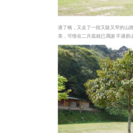
過了橋，又走了一段又陡又窄的山
美，可惜在二月底就已凋謝
不過群