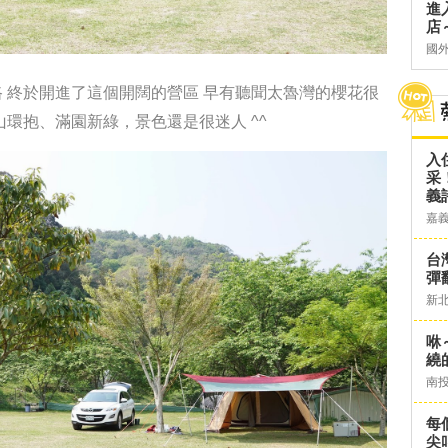
進
店～
國
路
終於開進了這個開闊的營區
早有聽聞太魯灣的櫻花很
山環抱、滿園新綠，景色還是很迷人 ^^
入
采
義
嘉
台灣
彈
新
咻
繞
南
每
尖