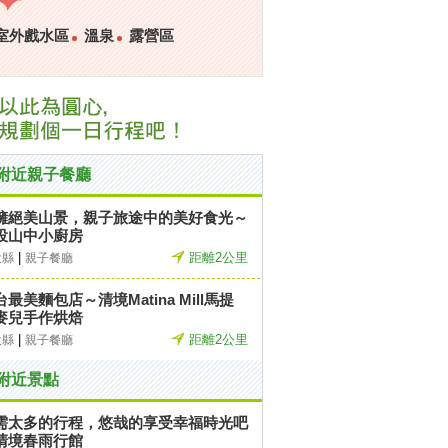
室外戲水區
溫泉
露營區
附近親子餐廳
擁絕美山景，親子旅途中的美好食光～
投山中小廚房
|
距離2公里
投縣
親子餐廳
台最美麵包店～清境Matina Mill馬提
麥兒手作烘焙
|
距離2公里
投縣
親子餐廳
附近景點
需太多的行程，悠哉的享受幸福時光吧
清境春雨行館