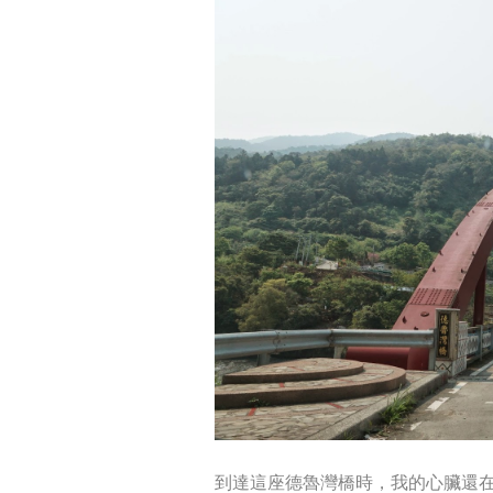
到達這座德魯灣橋時，我的心臟還