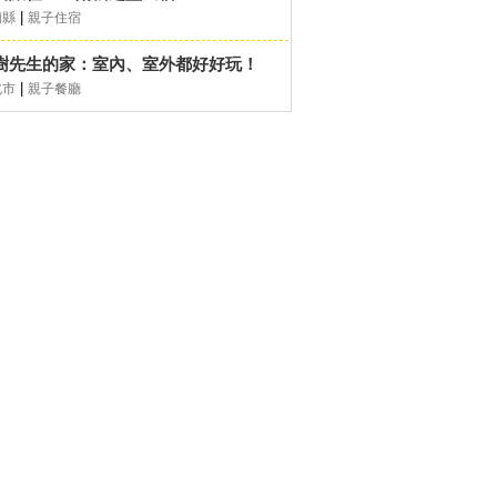
|
蘭縣
親子住宿
樹先生的家：室內、室外都好好玩！
|
北市
親子餐廳