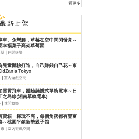
看更多
停車、免彎腰，草莓在空中閃閃發亮～
栗幸福菓子高架草莓園
|
栗縣
休閒娛樂
為兒童體驗打造，自己賺錢自己花～東
idZania Tokyo
|
外
室內遊戲空間
如雲霄飛車，體驗懸掛式單軌電車～日
江之島線(湘南單軌電車)
|
外
休閒娛樂
百寶箱一樣玩不完，每個角落都有豐富
喜～桃園平鎮新勢親子館
|
園市
室內遊戲空間