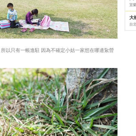
宜
大
台
，所以只有一帳進駐
因為不確定小姑一家想在哪邊紥營