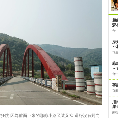
超
森
台
探
～
花
彩
～
台
寧
宜
用
集
南
在狂跳
因為前面下來的那條小路又陡又窄
還好沒有對向