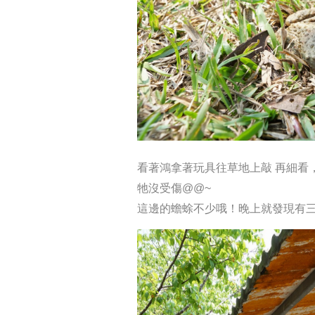
看著鴻拿著玩具往草地上敲
再細看
牠沒受傷@@~
這邊的蟾蜍不少哦！晚上就發現有