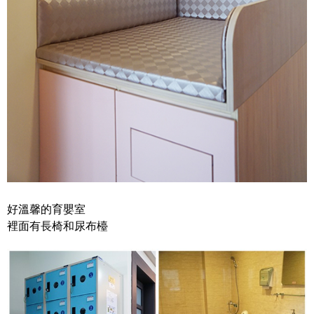
好溫馨的育嬰室
裡面有長椅和尿布檯