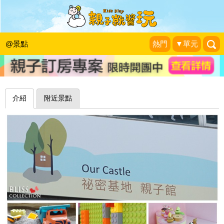
多樣又貼心的遊戲空間！台中袐密基地
親子館
@景點
熱門
▼單元
幸福典藏N部曲
|
2015-04-19
介紹
附近景點