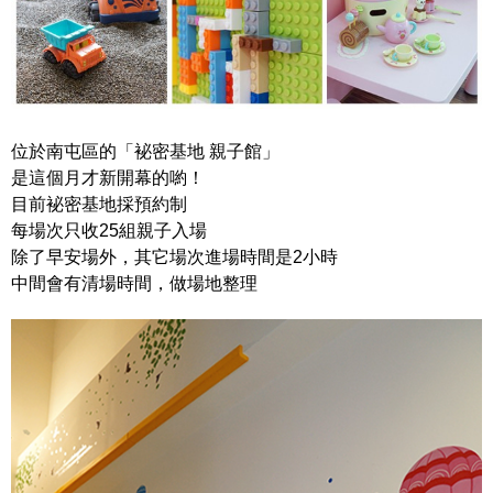
位於南屯區的「
袐
密
基地 親子館」
是這個月才新開幕的喲！
目前
袐
密
基地採預約制
每場次只收25組親子入場
除了早安場外，其它場次進場時間是2小時
中間會有清場時間，做場地整理