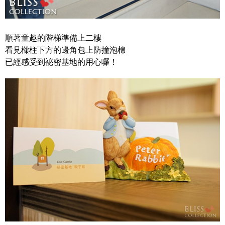
順著童趣的階梯準備上二樓
看見樑柱下方的邊角包上防撞泡棉
已經感受到
袐
密
基地的用心囉！