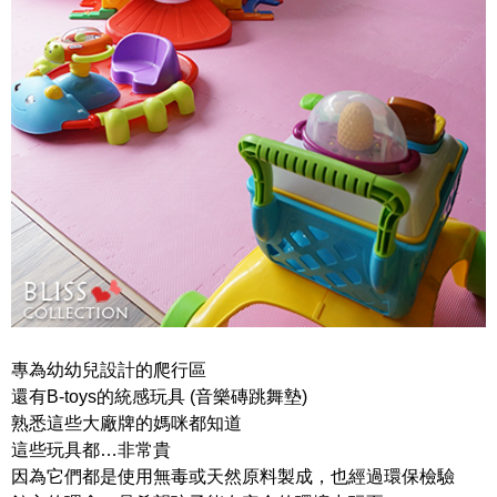
專為幼幼兒設計的爬行區
還有B-toys的統感玩具 (音樂磚跳舞墊)
熟悉這些大廠牌的媽咪都知道
這些玩具都…非常貴
因為它們都是使用無毒或天然原料製成，也經過環保檢驗