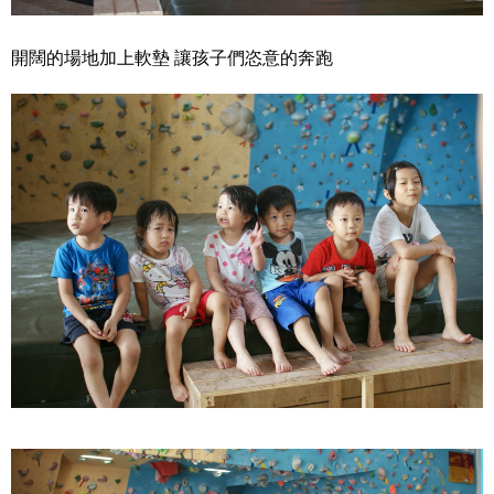
開闊的場地加上軟墊
讓孩子們恣意的奔跑