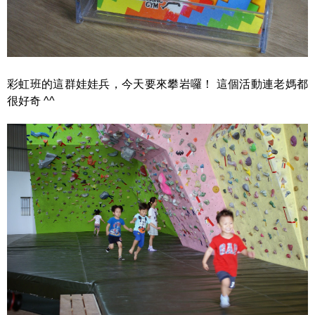
彩虹班的這群娃娃兵，今天要來攀岩囉！
這個活動連老媽都
很好奇 ^^