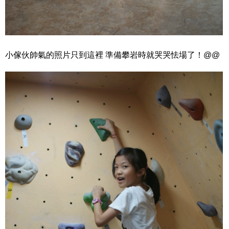
小傢伙帥氣的照片只到這裡
準備攀岩時就哭哭怯場了！@@