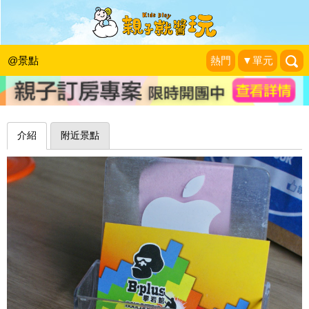
喔伊喔～我是叢林小泰山！台中B-Plus
攀岩館
@景點
熱門
▼單元
幸福典藏N部曲
|
2014-05-18
介紹
附近景點