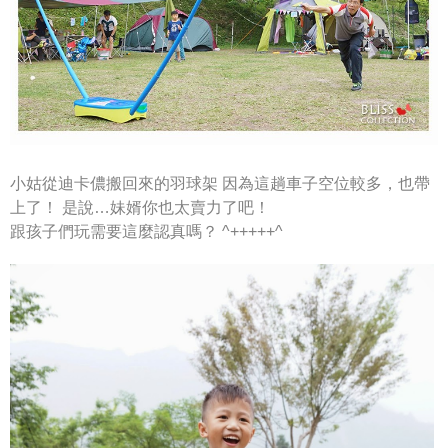
小姑從迪卡儂搬回來的羽球架
因為這趟車子空位較多，也帶
上了！
是說…妹婿你也太賣力了吧！
跟孩子們玩需要這麼認真嗎？ ^+++++^