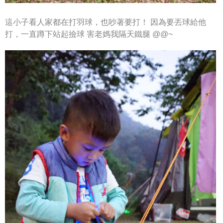
這小子看人家都在打羽球，也吵著要打！
因為要丟球給他
打，一直蹲下站起撿球
害老媽我隔天鐵腿 @@~