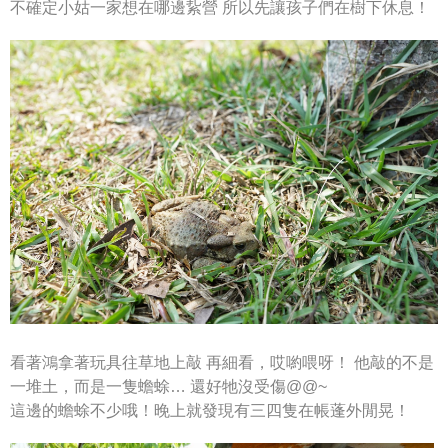
不確定小姑一家想在哪邊紥營
所以先讓孩子們在樹下休息！
看著鴻拿著玩具往草地上敲
再細看，哎喲喂呀！
他敲的不是
一堆土，而是一隻蟾蜍…
還好牠沒受傷@@~
這邊的蟾蜍不少哦！晚上就發現有三四隻在帳蓬外閒晃！