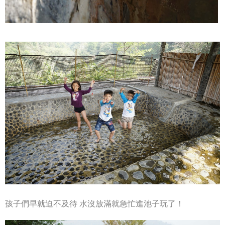
孩子們早就迫不及待
水沒放滿就急忙進池子玩了！