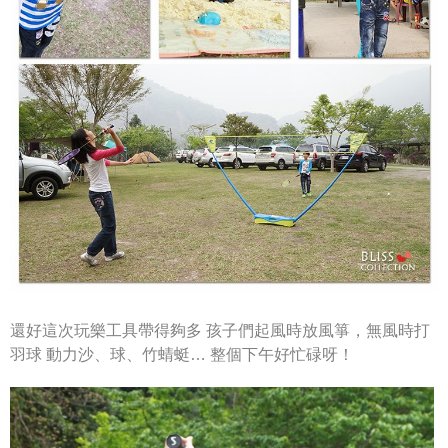
還好這次玩樂工具帶得夠多
孩子們起風時放風箏，無風時打
羽球
動力沙、球、竹蜻蜓…
整個下午好忙碌呀！