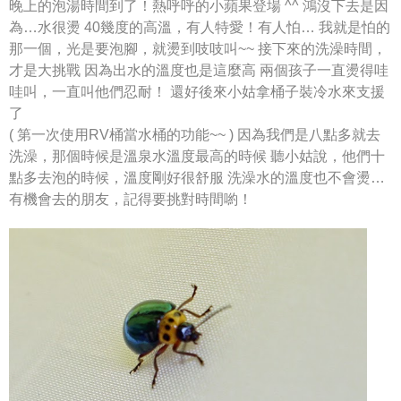
晚上的泡湯時間到了！熱呼呼的小蘋果登場 ^^
鴻沒下去是因
為…水很燙
40幾度的高溫，有人特愛！有人怕…
我就是怕的
那一個，光是要泡腳，就燙到吱吱叫~~
接下來的洗澡時間，
才是大挑戰
因為出水的溫度也是這麼高
兩個孩子一直燙得哇
哇叫，一直叫他們忍耐！
還好後來小姑拿桶子裝冷水來支援
了
( 第一次使用RV桶當水桶的功能~~ )
因為我們是八點多就去
洗澡，那個時候是溫泉水溫度最高的時候
聽小姑說，他們十
點多去泡的時候，溫度剛好很舒服
洗澡水的溫度也不會燙…
有機會去的朋友，記得要挑對時間喲！