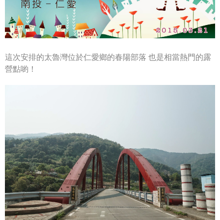
這次安排的太魯灣位於仁愛鄉的春陽部落
也是相當熱門的露
營點喲！