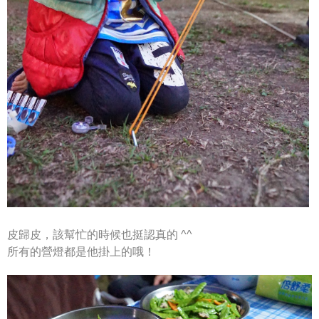
皮歸皮，該幫忙的時候也挺認真的 ^^
所有的營燈都是他掛上的哦！