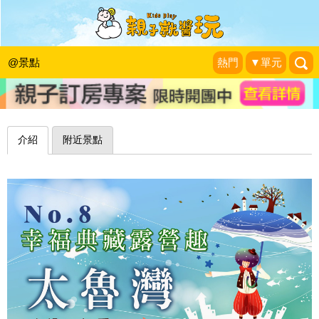
洗澡水就是溫泉水？！頂級享受的露營
聖地！南投太魯灣溫泉露營區
@景點
熱門
▼單元
幸福典藏N部曲
|
2015-03-21
介紹
附近景點