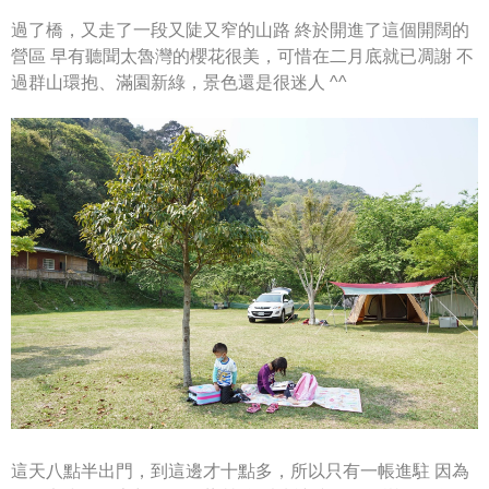
過了橋，又走了一段又陡又窄的山路
終於開進了這個開闊的
營區
早有聽聞太魯灣的櫻花很美，可惜在二月底就已凋謝
不
過群山環抱、滿園新綠，景色還是很迷人 ^^
這天八點半出門，到這邊才十點多，所以只有一帳進駐
因為