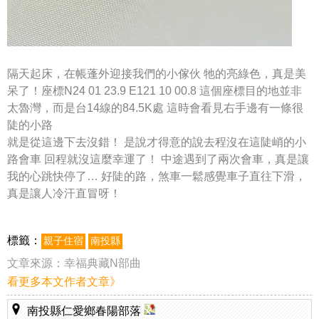
隔天起床，在帳蓬外迎接我們的小傢伙
牠的亮綠色，真是美
呆了！
座標N24 01 23.9 E121 10 00.8
這個座標目的地並非
太魯灣，而是台14線的84.5K處
這時會看見右手邊有一條很
陡的小路
就是從這邊下去沒錯！
是說才得意的說去程沒在這陡峭的小
路會車
回程就沒這麼幸運了！
中途遇到了兩次會車，真是讓
我的心跳快停了…
好陡的路，煞車一鬆感覺車子直往下滑，
真是讓人冷汗直冒呀！
標籤：
親子住宿
南投縣
文章來源：
幸福典藏N部曲
看更多本文作者文章》
南投縣仁愛鄉春陽部落