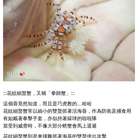
:::花紋細螯蟹，又稱「拳師蟹」:::
這個蓉竟然知道，而且是巧虎教的…哈哈
花紋細螯蟹常以細小的雙螯抓著活海葵，作為防衛及捕食用
有如戴著拳擊手套，亦似持著綵球的啦啦隊
當受到威脅時，不像大部分螃蟹會馬上退避
花紋細螯蟹則是會揮舞抓著海葵的雙螯使出攻擊