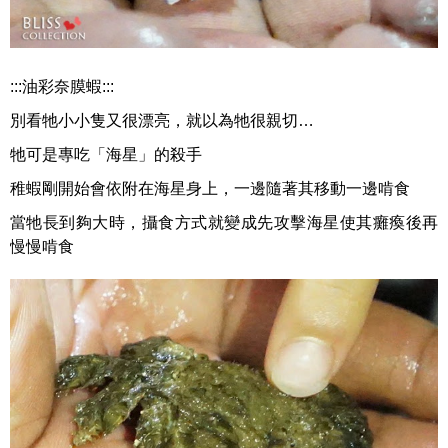
:::油彩奈膜蝦:::
別看牠小小隻又很漂亮，就以為牠很親切…
牠可是專吃「海星」的殺手
稚蝦剛開始會依附在海星身上，一邊隨著其移動一邊啃食
當牠長到夠大時，攝食方式就變成先攻擊海星使其癱瘓後再
慢慢啃食