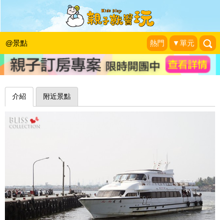
美麗的拳師蟹、可愛泰迪熊蟹，夜間導
覽好好玩～屏東小琉球漁埕民宿
@景點
熱門
▼單元
幸福典藏N部曲
|
2015-05-01
介紹
附近景點