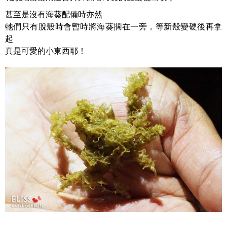
甚至是沒有海葵配備時亦然
牠們只有脫殼時會暫時將海葵擱在一旁，等新殼變硬後再拿
起
真是可愛的小東西耶！