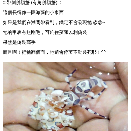
:::帶刺併額蟹 (有角併額蟹):::
這個長得像一團海藻的小東西
如果是我們在潮間帶看到，鐵定不會發現牠 @@~
牠的甲表有短剛毛，可鉤住藻類以利偽裝
果然是偽裝高手
而且啊！把牠翻個面，牠還會停著不動裝死耶！^^