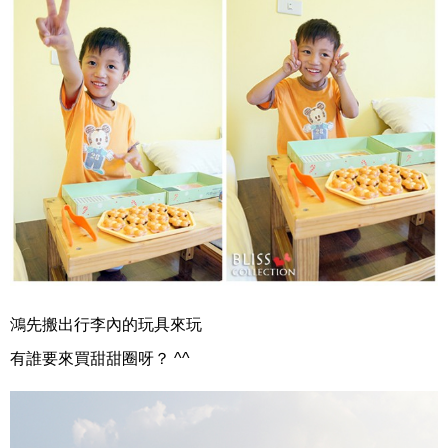
鴻先搬出行李內的玩具來玩
有誰要來買甜甜圈呀？ ^^