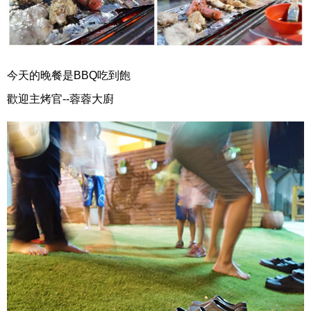
今天的晚餐是BBQ吃到飽
歡迎主烤官--蓉蓉大廚