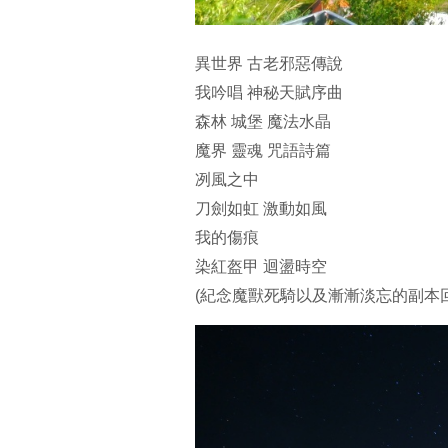
異世界 古老邪惡傳說
我吟唱 神秘天賦序曲
森林 城堡 魔法水晶
魔界 靈魂 咒語詩篇
冽風之中
刀劍如虹 激動如風
我的傷痕
染紅盔甲 迴盪時空
(紀念魔獸死騎以及漸漸淡忘的副本回