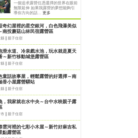
一個追求露營任憑選擇的世界在眼前
無限延伸 如果我露營的夢想能夠引
導你方向的話...
更多
菇奇幻屋裡的星空銀河，白色飛瀑美似
～南投蘑菇山林民宿露營區
|
投縣
親子住宿
泡滑水道、冷泉戲水池，玩水就是夏天
番～新竹移動城堡露營區
|
竹縣
親子住宿
色童話故事屋，輕鬆露營的好選擇～南
涵香小屋露營驛站
|
投縣
親子住宿
晚，我家就在水中央～台中水映親子露
區
|
中市
親子住宿
際雲河裡的七彩小木屋～新竹好麻吉私
景點露營區