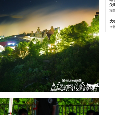
每
尖
宜
大
台