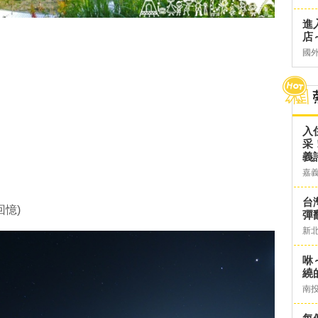
進
店～
國
入
采
義
嘉
台灣
憶)
彈
新
咻
繞
南