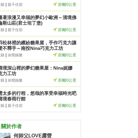
|
距離0公里
投縣
親子住宿
漫著浪漫又幸福的夢幻小歐洲～清境佛
倫斯山莊(君士坦丁堡)
|
距離0公里
投縣
親子住宿
羽松林裡的繽紛糖果屋，手作巧克力讓
愛不釋手～南投Nina巧克力工坊
|
距離0公里
投縣
休閒娛樂
清境深山裡的夢幻糖果屋：Nina妮娜
克力工坊
|
距離0公里
投縣
休閒娛樂
需太多的行程，悠哉的享受幸福時光吧
清境春雨行館
|
距離0公里
投縣
親子住宿
關於作者
何師父LOVE露營