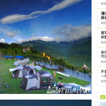
南
瀰
羅
南
落
你
南
在
巧
南
不
～
南