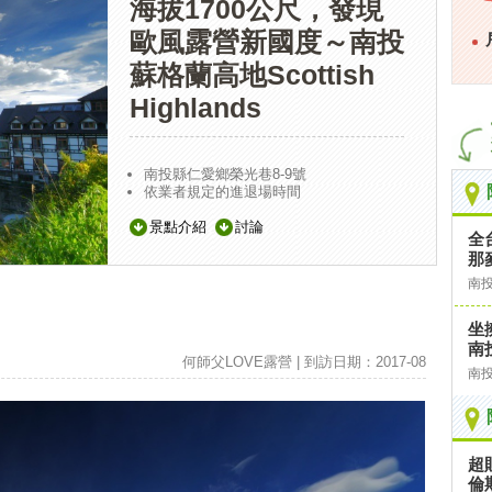
海拔1700公尺，發現
歐風露營新國度～南投
蘇格蘭高地Scottish
Highlands
南投縣仁愛鄉榮光巷8-9號
依業者規定的進退場時間
景點介紹
討論
全
那
南
坐
南
何師父LOVE露營 | 到訪日期：2017-08
南
超
倫