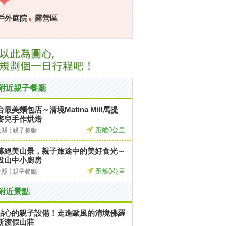
戶外庭院
露營區
附近親子餐廳
台最美麵包店～清境Matina Mill馬提
麥兒手作烘焙
|
距離0公里
投縣
親子餐廳
擁絕美山景，親子旅途中的美好食光～
投山中小廚房
|
距離0公里
投縣
親子餐廳
附近景點
貼心的親子設備！走進歐風的清境佛羅
斯渡假山莊