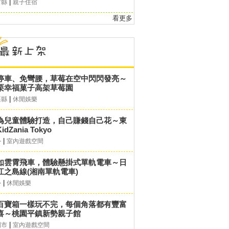
|
竹縣
親子住宿
看更多
停車、免彎腰，草莓在空中閃閃發亮～
栗幸福菓子高架草莓園
|
栗縣
休閒娛樂
為兒童體驗打造，自己賺錢自己花～東
idZania Tokyo
|
外
室內遊戲空間
如雲霄飛車，體驗懸掛式單軌電車～日
江之島線(湘南單軌電車)
|
外
休閒娛樂
百寶箱一樣玩不完，每個角落都有豐富
喜～桃園平鎮新勢親子館
|
園市
室內遊戲空間