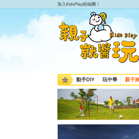
加入KidsPlay粉絲團！
動手DIY
玩中學
親子