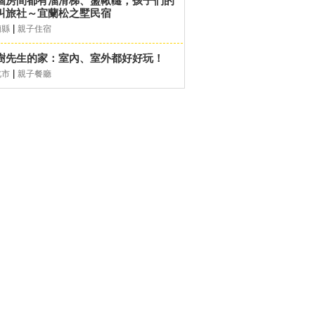
個房間都有溜滑梯、盪鞦韆，孩子們的
叫旅社～宜蘭松之墅民宿
|
蘭縣
親子住宿
樹先生的家：室內、室外都好好玩！
|
北市
親子餐廳