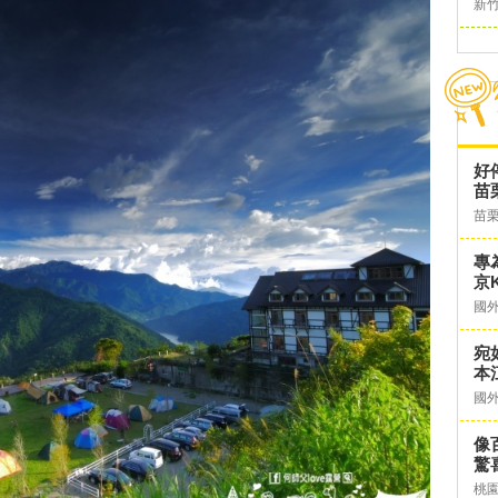
新
好
苗
苗
專
京K
國
宛
本
國
像
驚
桃