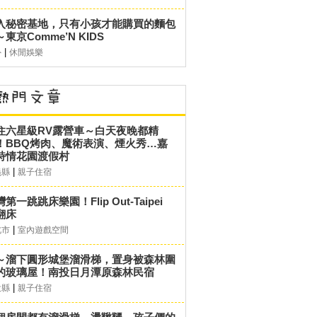
入秘密基地，只有小孩才能購買的麵包
東京Comme’N KIDS
|
外
休閒娛樂
住六星級RV露營車～白天夜晚都精
！BBQ烤肉、魔術表演、煙火秀…嘉
詩情花園渡假村
|
義縣
親子住宿
第一跳跳床樂園！Flip Out-Taipei
翻床
|
北市
室內遊戲空間
～溜下圓形城堡溜滑梯，置身被森林圍
的玻璃屋！南投日月潭原森林民宿
|
投縣
親子住宿