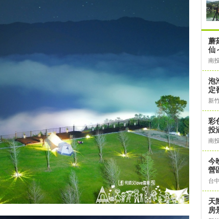
蘑
仙
南
泡
定
新
彩
投
南
今
營
台
天
房