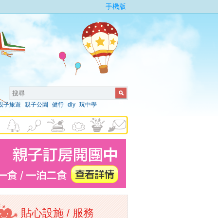
手機版
親子旅遊
親子公園
健行
diy
玩中學
貼心設施 / 服務