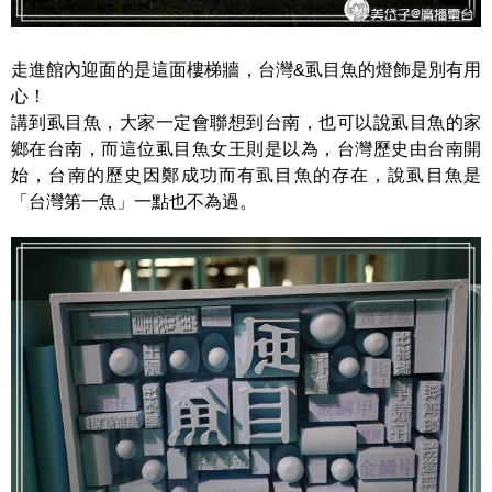
走進館內迎面的是這面樓梯牆，台灣&虱目魚的燈飾是別有用
心！
講到虱目魚，大家一定會聯想到台南，也可以說虱目魚的家
鄉在台南，而這位虱目魚女王則是以為，台灣歷史由台南開
始，台南的歷史因鄭成功而有虱目魚的存在，說虱目魚是
「台灣第一魚」一點也不為過。