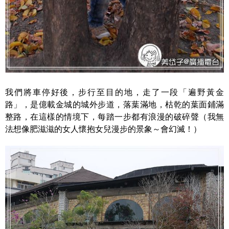
我們將車停好後，步行至目的地，走了一段「遍野黃金
路」，是億載金城的城外步道，落葉滿地，枯乾的葉面鋪滿
整路，在這樣的情境下，每踏一步都有浪漫的破碎聲（我無
法想像肥滋滋的女人懷抱女兒漫步的景象～會幻滅！）