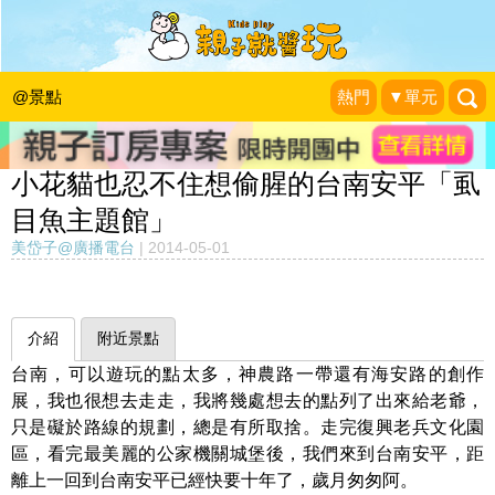
@景點
熱門
▼單元
小花貓也忍不住想偷腥的台南安平「虱
目魚主題館」
美岱子@廣播電台
|
2014-05-01
介紹
附近景點
台南，可以遊玩的點太多，神農路一帶還有海安路的創作
展，我也很想去走走，我將幾處想去的點列了出來給老爺，
只是礙於路線的規劃，總是有所取捨。走完復興老兵文化園
區，看完最美麗的公家機關城堡後，我們來到台南安平，距
離上一回到台南安平已經快要十年了，歲月匆匆阿。