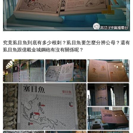
究竟虱目魚到底有多少根刺？虱目魚要怎麼分辨公母？還有
虱目魚跟億載金城鋼砲有沒有關係呢？