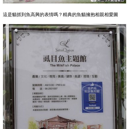
這是貓抓到魚高興的表情嗎？精典的魚貓擁抱相親相愛圖