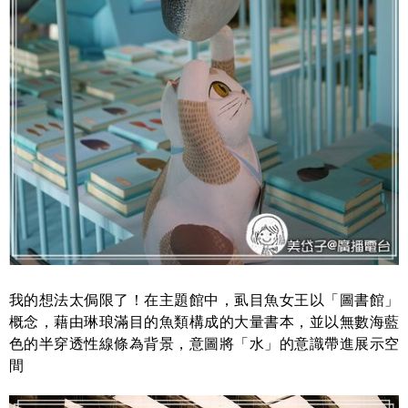
我的想法太侷限了！在主題館中，虱目魚女王以「圖書館」
概念，藉由琳琅滿目的魚類構成的大量書本，並以無數海藍
色的半穿透性線條為背景，意圖將「水」的意識帶進展示空
間