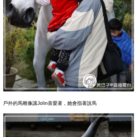
戶外的馬雕像讓Jolin喜愛著，她會指著說馬