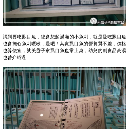
講到要吃虱目魚，總會想起滿滿的小魚刺，就是愛吃虱目魚
也會擔心魚刺哽喉，是吧！其實虱目魚的營養質不差，價格
也算便宜，就美岱子家虱目魚也常上桌，幼兒的副食品高湯
也曾介紹過