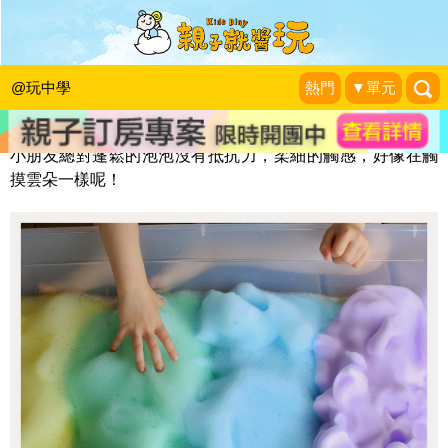
彩虹觸感泡泡秀
小玉米的媽
|
2015-07-17
@玩中學
熱門
▼單元
小朋友總對蓬鬆的泡泡沒有抵抗力，柔細的觸感，好像在觸
摸雲朵一樣呢！