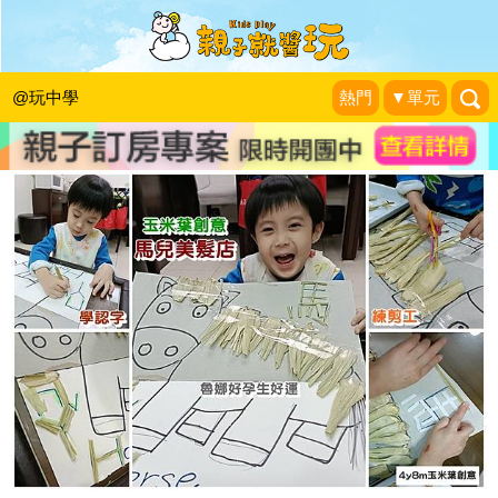
馬兒美髮店開張，玉米葉兩階段玩法～
魯娜好孕生好運～！
|
2023-04-17
@玩中學
熱門
▼單元