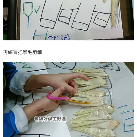
再練習把鬃毛剪細