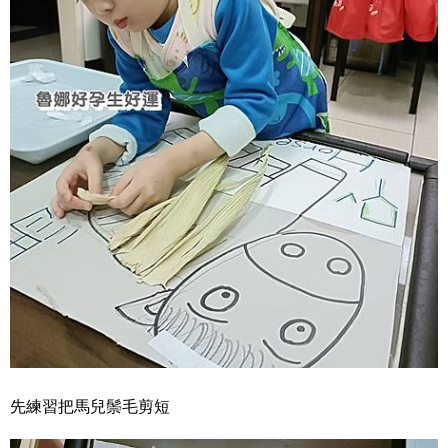
先練習把馬兒鬃毛剪短