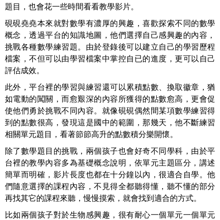
題目，也會花一些時間看看教學影片。
硯硯堯堯本來就對數學有濃厚的興趣，喜歡探索不同的數學
概念，透過平台的知識地圖，他們選擇自己感興趣的內容，
挑戰各種數學練習題。由於登錄後可以建立自己的學習歷程
檔案，不但可以由學習檔案中掌控自已的進度，更可以自己
評估成效。
此外，平台裡的學習與練習還可以累積點數、換取徽章，猶
如電動的闖關，而愈艱深的內容所獲得的點數愈高，更會促
使他們勇於挑戰不同內容。就像硯硯偶然間某項數學練習得
到的點數很高，發現這是國中的範圍，那幾天，他不斷練習
相關單元題目，看著節節高升的點數積分樂開懷。
除了數學題目的挑戰，兩個孩子也會好奇不同學科，由於平
台裡的教學內容多為基礎概念說明，依單元主題區分，講述
簡單而明確，影片長度也都在十分鐘以內，很適合自學。他
們隨意選擇的課程內容，不見得全都聽得懂，聽不懂的部分
再找其它的課程來聽，慢慢摸索，就會找到適合的方式。
比如兩個孩子對於生物感興趣，很有耐心一個單元一個單元