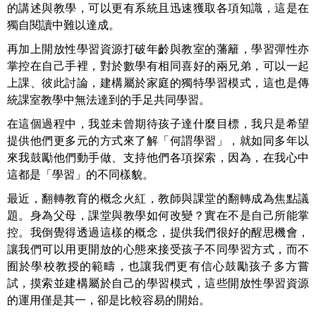
的講述與教學，可以更有系統且迅速獲取各項知識，這是在
獨自閱讀中難以達成。
再加上
開放性學習資源打破年齡與教室的藩籬，學習彈性亦
掌控在自己手裡，對於數學有相同喜好的兩兄弟，可以一起
上課、彼此討論，建構屬於家庭的獨特學習模式，這也是傳
統課室教學中無法達到的手足共同學習。
在這個過程中，我並未曾期待孩子達什麼目標，我只是希望
提供他們更多元的方式來了解「何謂學習」，就如同多年以
來我鼓勵他們動手做、支持他們各項探索，因為，在我心中
這都是「學習」的不同樣貌。
最近，翻轉教育的概念火紅，教師與課堂的翻轉成為焦點議
題。身為父母，課堂與教學如何改變？實在不是自己所能掌
控。我倒覺得透過這樣的概念，提供我們很好的醒思機會，
讓我們可以用更開放的心態來接受孩子不同學習方式，而不
囿於學校教授的範疇，也讓我們更有信心鼓勵孩子多方嘗
試，摸索並建構屬於自己的學習模式，這些開放性學習資源
的運用僅是其一，卻是比較容易的開始。