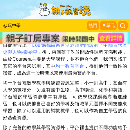
利用開放性資源，在家也能翻轉學習
sama記事本
|
2014-12-31
@玩中學
熱門
▼單元
自從暑假上了
Coursera由呂世浩老師所開設的「中國古代歷
史與人物-秦始皇」
後，兩個孩子對於開放性課程充滿興趣，
由於Coursera主要是大學課程，並不適合他們，我們又找了
其它的平台來試用，其中
均一教育平台
，得到他們一致性的
讚賞，成為這一段時間以來使用最頻繁的平台。
均一平台裡數學教學與練習資源完整，小一到高中，甚至有
大學的微積分，另還有國中生物、高中物理、化學和英語。
平台裡的學習資源非常有彈性，可依學校課綱循序漸進練
習，也可以依據自己喜好的學科及領域單元選擇不同技能來
學習，除了可以運用於補救教學，也可以作為自主學習的良
好基礎資源。
除了完善的教學與學習資源外，平台裡也提供不同功能給予