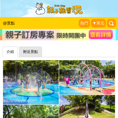
消暑戲水區×磨石溜滑梯×遮陽沙坑，
水陸一次玩～台中大雅中科公園
@景點
熱門
▼單元
史努比遊樂園
|
2022-08-13
介紹
附近景點