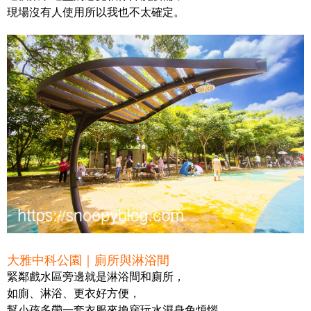
現場沒有人使用所以我也不太確定。
大雅中科公園｜廁所與淋浴間
緊鄰戲水區旁邊就是淋浴間和廁所，
如廁、淋浴、更衣好方便，
幫小孩多帶一套衣服來換穿玩水濕身免煩惱。