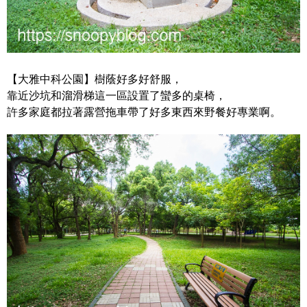
【大雅中科公園】樹蔭好多好舒服，
靠近沙坑和溜滑梯這一區設置了蠻多的桌椅，
許多家庭都拉著露營拖車帶了好多東西來野餐好專業啊。