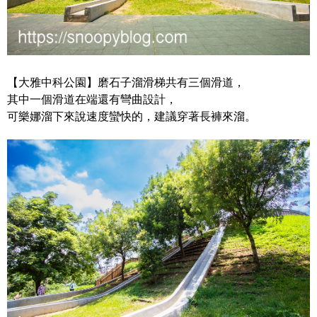
【大雅中科公園】磨石子溜滑梯共有三個滑道，
其中一個滑道在端還有彎曲設計，
可樂娜溜下來說速度蠻快的，建議穿著長褲來溜。