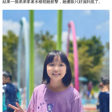
結果一個弟弟拿著水槍朝她射擊，她傻眼只好濕到底了。