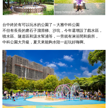
台中終於有可以玩水的公園了～大雅中科公園
不但有長長的磨石子溜滑梯、沙坑，今年還增設了戲水區，
噴水區、隧道區和汲水幫浦等，一旁就有淋浴間和廁所，
中科公園大升級，夏天來能夠水陸一起玩好嗨啊。