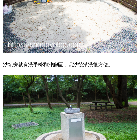
沙坑旁就有洗手檯和沖腳區，玩沙後清洗很方便。